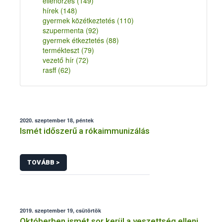
ellenőrzés
(149)
hírek
(148)
gyermek közétkeztetés
(110)
szupermenta
(92)
gyermek étkeztetés
(88)
termékteszt
(79)
vezető hír
(72)
rasff
(62)
2020. szeptember 18, péntek
Ismét időszerű a rókaimmunizálás
TOVÁBB >
2019. szeptember 19, csütörtök
Októberben ismét sor kerül a veszettség elleni