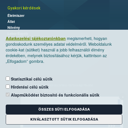
Gyakori kérdések
Élelmiszer
Állat
Növény
Labor/Egyéb
Adatkezelési tájékoztatónkban
megismerheti, hogyan
gondoskodunk személyes adatai védelméről. Weboldalunk
cookie-kat (sütiket) használ a jobb felhasználói élmény
érdekében, melynek biztosításához kérjük, kattintson az
„Elfogadom” gombra.
Statisztikai célú sütik
Nemzeti Élelmiszerlánc-biztonsági Hivatal
Hirdetési célú sütik
Cím: 1024 Budapest, Keleti Károly utca. 24.
Alapműködést biztosító és funkcionális sütik
×
Levelezési cím: 1525 Budapest. Pf. 30.
ÖSSZES SÜTI ELFOGADÁSA
E-mail:
ugyfelszolgalat@nebih.gov.hu
Zöld szám: 06-80/263-244
KIVÁLASZTOTT SÜTIK ELFOGADÁSA
Telefon: 06-1/ 336-9000