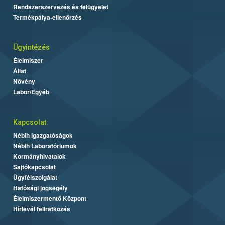
Rendszerszervezés és felügyelet
Termékpálya-ellenőrzés
Ügyintézés
Élelmiszer
Állat
Növény
Labor/Egyéb
Kapcsolat
Nébih Igazgatóságok
Nébih Laboratóriumok
Kormányhivatalok
Sajtókapcsolat
Ügyfélszolgálat
Hatósági jogsegély
Élelmiszermentő Központ
Hírlevél feliratkozás