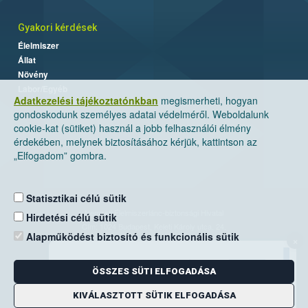
Gyakori kérdések
Élelmiszer
Állat
Növény
Labor/Egyéb
Adatkezelési tájékoztatónkban
megismerheti, hogyan
gondoskodunk személyes adatai védelméről. Weboldalunk
cookie-kat (sütiket) használ a jobb felhasználói élmény
érdekében, melynek biztosításához kérjük, kattintson az
„Elfogadom” gombra.
Statisztikai célú sütik
Nemzeti Élelmiszerlánc-biztonsági Hivatal
Hirdetési célú sütik
Cím: 1024 Budapest, Keleti Károly utca. 24.
Alapműködést biztosító és funkcionális sütik
×
Levelezési cím: 1525 Budapest. Pf. 30.
ÖSSZES SÜTI ELFOGADÁSA
E-mail:
ugyfelszolgalat@nebih.gov.hu
Zöld szám: 06-80/263-244
KIVÁLASZTOTT SÜTIK ELFOGADÁSA
Telefon: 06-1/ 336-9000