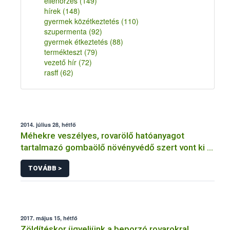
ellenőrzés
(149)
hírek
(148)
gyermek közétkeztetés
(110)
szupermenta
(92)
gyermek étkeztetés
(88)
termékteszt
(79)
vezető hír
(72)
rasff
(62)
2014. július 28, hétfő
Méhekre veszélyes, rovarölő hatóanyagot
tartalmazó gombaölő növényvédő szert vont ki a
forgalomból a NÉBIH
TOVÁBB >
2017. május 15, hétfő
Zöldítéskor ügyeljünk a beporzó rovarokra!