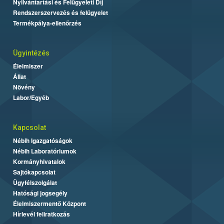
Nyilvántartási és Felügyeleti Díj
Rendszerszervezés és felügyelet
Termékpálya-ellenőrzés
Ügyintézés
Élelmiszer
Állat
Növény
Labor/Egyéb
Kapcsolat
Nébih Igazgatóságok
Nébih Laboratóriumok
Kormányhivatalok
Sajtókapcsolat
Ügyfélszolgálat
Hatósági jogsegély
Élelmiszermentő Központ
Hírlevél feliratkozás