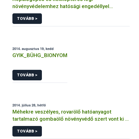
növényvédelemhez hatósági engedéllyel
rendelkező szervezetek
TOVÁBB >
2014. augusztus 19, kedd
GYIK_BÜHG_BIONYOM
TOVÁBB >
2014. július 28, hétfő
Méhekre veszélyes, rovarölő hatóanyagot
tartalmazó gombaölő növényvédő szert vont ki a
forgalomból a NÉBIH
TOVÁBB >