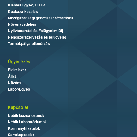
Kiemelt ügyek, EUTR
Kockázatkezelés
Mezőgazdasági genetikai erőforrások
Növényvédelem
Nyilvántartási és Felügyeleti Díj
Rendszerszervezés és felügyelet
Termékpálya-ellenőrzés
Ügyintézés
Élelmiszer
Állat
Növény
Labor/Egyéb
Kapcsolat
Nébih Igazgatóságok
Nébih Laboratóriumok
Kormányhivatalok
Sajtókapcsolat