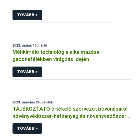
TOVÁBB >
2022. május 16, hétfő
Méhkímélő technológia alkalmazása
gabonafélékben virágzás idején
TOVÁBB >
2023. március 24, péntek
TÁJÉKOZTATÓ értékelő szervezet bevonásáról
növényvédőszer-hatóanyag és növényvédőszer
engedélyezésére, továbbá a meglévő engedély
TOVÁBB >
meghosszabbítására vagy módosítására irányuló
eljárásba