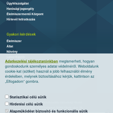
Ügyfélszolgálat
Hatósági jogsegély
Élelmiszermentő Központ
Hírlevél feliratkozás
Gyakori kérdések
Élelmiszer
Állat
Növény
Labor/Egyéb
Adatkezelési tájékoztatónkban
megismerheti, hogyan
gondoskodunk személyes adatai védelméről. Weboldalunk
cookie-kat (sütiket) használ a jobb felhasználói élmény
érdekében, melynek biztosításához kérjük, kattintson az
„Elfogadom” gombra.
Statisztikai célú sütik
Nemzeti Élelmiszerlánc-biztonsági Hivatal
Hirdetési célú sütik
Cím: 1024 Budapest, Keleti Károly utca. 24.
Alapműködést biztosító és funkcionális sütik
×
Levelezési cím: 1525 Budapest. Pf. 30.