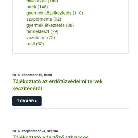
ellenőrzés
(149)
hírek
(148)
gyermek közétkeztetés
(110)
szupermenta
(92)
gyermek étkeztetés
(88)
termékteszt
(79)
vezető hír
(72)
rasff
(62)
2014. december 16, kedd
Tájékoztató az erdőtűzvédelmi tervek
készítéséről
TOVÁBB >
2014. szeptember 24, szerda
Tájékoztató a fertőző szivacsos