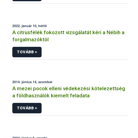
2022. január 10, hétfő
A citrusfélék fokozott vizsgálatát kéri a Nébih a
forgalmazóktól
TOVÁBB >
2014. június 14, szombat
A mezei pocok elleni védekezési kötelezettség
a földhasználók kiemelt feladata
TOVÁBB >
2024. június 5, szerda