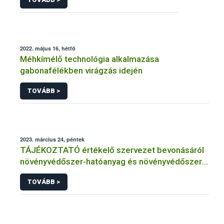
2022. május 16, hétfő
Méhkímélő technológia alkalmazása
gabonafélékben virágzás idején
TOVÁBB >
2023. március 24, péntek
TÁJÉKOZTATÓ értékelő szervezet bevonásáról
növényvédőszer-hatóanyag és növényvédőszer
engedélyezésére, továbbá a meglévő engedély
TOVÁBB >
meghosszabbítására vagy módosítására irányuló
eljárásba