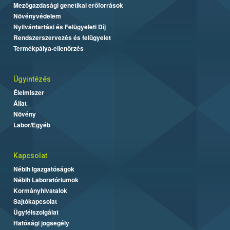
Mezőgazdasági genetikai erőforrások
Növényvédelem
Nyilvántartási és Felügyeleti Díj
Rendszerszervezés és felügyelet
Termékpálya-ellenőrzés
Ügyintézés
Élelmiszer
Állat
Növény
Labor/Egyéb
Kapcsolat
Nébih Igazgatóságok
Nébih Laboratóriumok
Kormányhivatalok
Sajtókapcsolat
Ügyfélszolgálat
Hatósági jogsegély