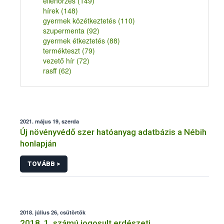
ellenőrzés
(149)
hírek
(148)
gyermek közétkeztetés
(110)
szupermenta
(92)
gyermek étkeztetés
(88)
termékteszt
(79)
vezető hír
(72)
rasff
(62)
2021. május 19, szerda
Új növényvédő szer hatóanyag adatbázis a Nébih
honlapján
TOVÁBB >
2018. július 26, csütörtök
2018. 1. számú jogosult erdészeti