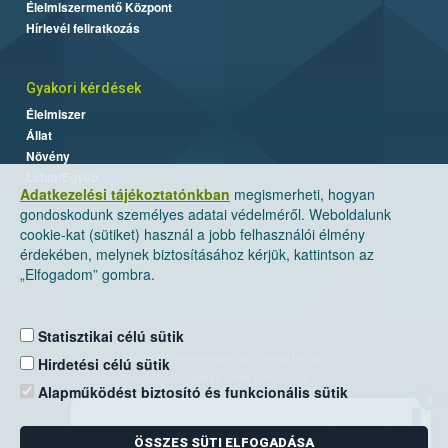
Élelmiszermentő Központ
Hírlevél feliratkozás
Gyakori kérdések
Élelmiszer
Állat
Növény
Labor/Egyéb
Adatkezelési tájékoztatónkban
megismerheti, hogyan
gondoskodunk személyes adatai védelméről. Weboldalunk
cookie-kat (sütiket) használ a jobb felhasználói élmény
érdekében, melynek biztosításához kérjük, kattintson az
„Elfogadom” gombra.
Statisztikai célú sütik
Nemzeti Élelmiszerlánc-biztonsági Hivatal
Hirdetési célú sütik
Cím: 1024 Budapest, Keleti Károly utca. 24.
Alapműködést biztosító és funkcionális sütik
×
Levelezési cím: 1525 Budapest. Pf. 30.
ÖSSZES SÜTI ELFOGADÁSA