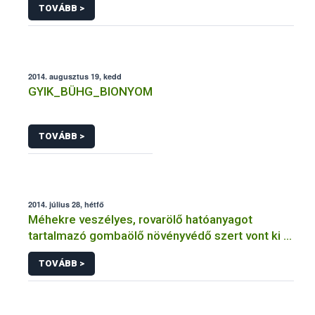
TOVÁBB >
2014. augusztus 19, kedd
GYIK_BÜHG_BIONYOM
TOVÁBB >
2014. július 28, hétfő
Méhekre veszélyes, rovarölő hatóanyagot
tartalmazó gombaölő növényvédő szert vont ki a
forgalomból a NÉBIH
TOVÁBB >