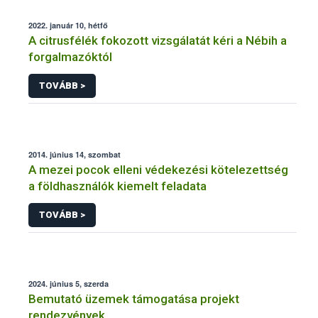
2022. január 10, hétfő
A citrusfélék fokozott vizsgálatát kéri a Nébih a
forgalmazóktól
TOVÁBB >
2014. június 14, szombat
A mezei pocok elleni védekezési kötelezettség
a földhasználók kiemelt feladata
TOVÁBB >
2024. június 5, szerda
Bemutató üzemek támogatása projekt
rendezvények