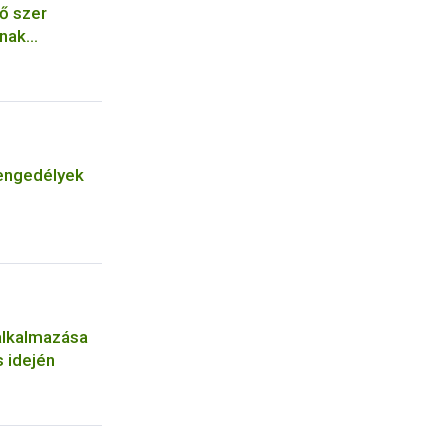
ő szer
ának
engedélyek
alkalmazása
 idején