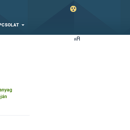
PCSOLAT
óanyag
pján