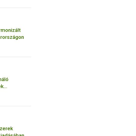
rmonizált
arországon
náló
ek
szerek
 kiadásában