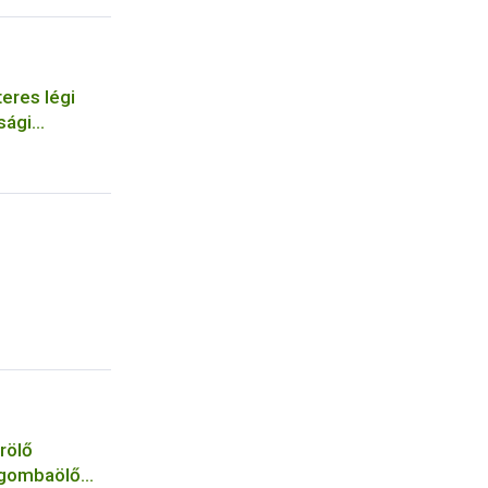
eres légi
sági
szervezetek
rölő
 gombaölő