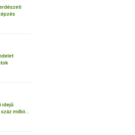
erdészeti
képzés
ndelet
atok
 idejű
száz milliós
a NÉBIH