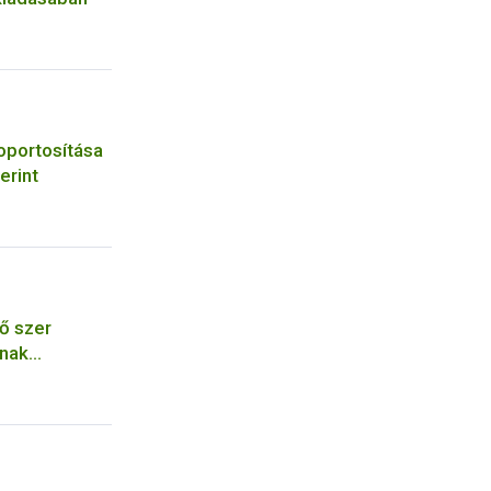
oportosítása
erint
ő szer
ának