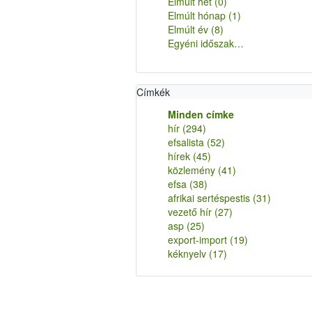
Elmúlt hét
(0)
Elmúlt hónap
(1)
Elmúlt év
(8)
Egyéni időszak…
Címkék
Minden címke
hír
(294)
efsalista
(52)
hírek
(45)
közlemény
(41)
efsa
(38)
afrikai sertéspestis
(31)
vezető hír
(27)
asp
(25)
export-import
(19)
kéknyelv
(17)