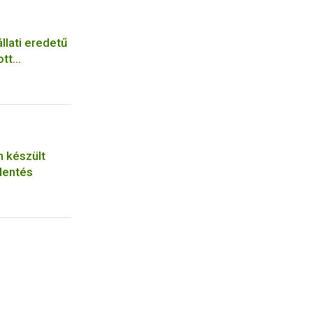
llati eredetű
ott
n készült
lentés