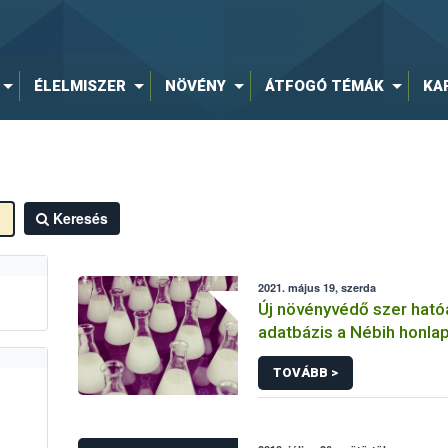
ÉLELMISZER
NÖVÉNY
ÁTFOGÓ TÉMÁK
KA
Keresés
2021. május 19, szerda
Új növényvédő szer hat
adatbázis a Nébih honla
TOVÁBB >