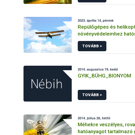
2023. április 14, péntek
Repülőgépes és helikopt
növényvédelemhez ható
engedéllyel rendelkező 
TOVÁBB >
2014. augusztus 19, kedd
GYIK_BÜHG_BIONYOM
TOVÁBB >
2014. július 28, hétfő
Méhekre veszélyes, rova
hatóanyagot tartalmazó