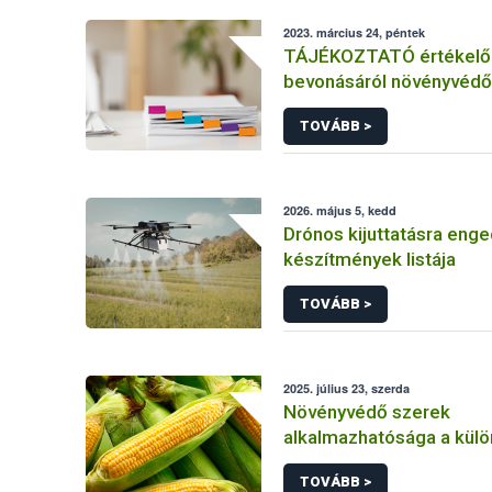
2023. március 24, péntek
TÁJÉKOZTATÓ értékelő 
bevonásáról növényvédő
hatóanyag és növényvéd
TOVÁBB >
engedélyezésére, továb
engedély meghosszabbít
módosítására irányuló el
2026. május 5, kedd
Drónos kijuttatásra enge
készítmények listája
TOVÁBB >
2025. július 23, szerda
Növényvédő szerek
alkalmazhatósága a kül
kukorica kultúrákban
TOVÁBB >