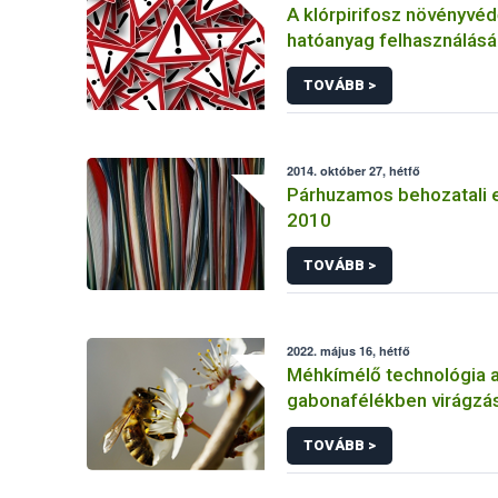
A klórpirifosz növényvéd
hatóanyag felhasználás
korlátozása
TOVÁBB >
2014. október 27, hétfő
Párhuzamos behozatali 
2010
TOVÁBB >
2022. május 16, hétfő
Méhkímélő technológia 
gabonafélékben virágzás
TOVÁBB >