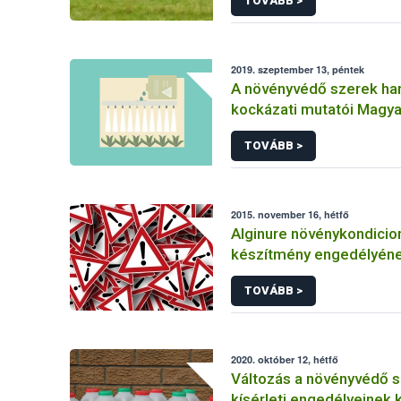
TOVÁBB >
2019. szeptember 13, péntek
A növényvédő szerek ha
kockázati mutatói Magy
TOVÁBB >
2015. november 16, hétfő
Alginure növénykondicio
készítmény engedélyén
felfüggesztése
TOVÁBB >
2020. október 12, hétfő
Változás a növényvédő 
kísérleti engedélyeinek