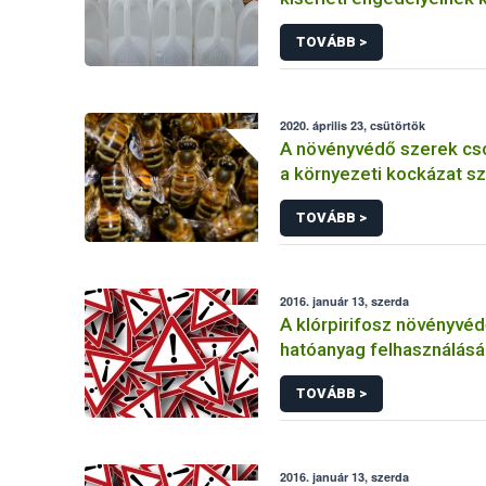
TOVÁBB >
2020. április 23, csütörtök
A növényvédő szerek cs
a környezeti kockázat sz
TOVÁBB >
2016. január 13, szerda
A klórpirifosz növényvéd
hatóanyag felhasználás
korlátozása
TOVÁBB >
2016. január 13, szerda