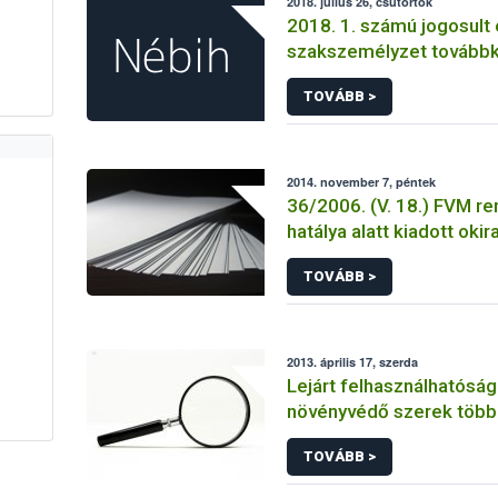
2018. július 26, csütörtök
2018. 1. számú jogosult 
szakszemélyzet tovább
TOVÁBB >
2014. november 7, péntek
36/2006. (V. 18.) FVM re
hatálya alatt kiadott okir
TOVÁBB >
2013. április 17, szerda
Lejárt felhasználhatósági
növényvédő szerek több 
forgalmát derítette fel 
TOVÁBB >