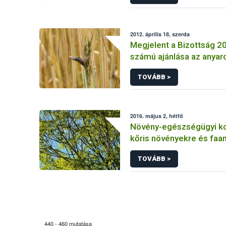
2012. április 18, szerda
Megjelent a Bizottság 
számú ajánlása az anyar
alkaloidokról
TOVÁBB >
2016. május 2, hétfő
Növény-egészségügyi ko
kőris növényekre és faa
Chalara fraxinea nevű k
TOVÁBB >
terjedésének megakadá
440 - 460 mutatása