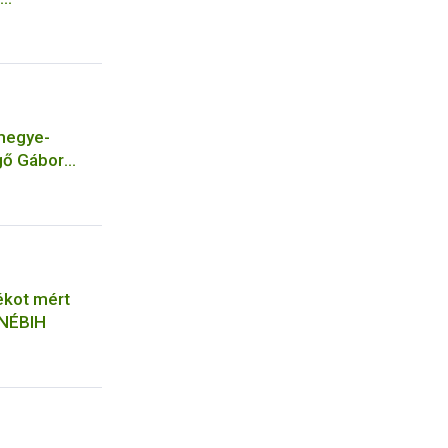
és Bölcsőde,
cal
megye-
gő Gábor
kot mért
 NÉBIH