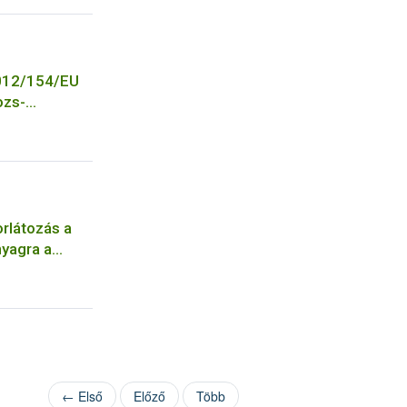
2012/154/EU
ozs-
rlátozás a
nyagra a
órokozó
lyozására
← Első
Előző
Több