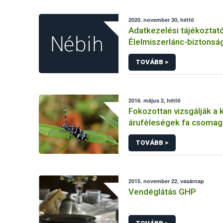
2020. november 30, hétfő
Adatkezelési tájékoztat
Élelmiszerlánc-biztonság
Ügyfélprofil Rendszerbe
TOVÁBB >
kereskedelem témakörb
közhatalmi eljárásaihoz
adatkezeléséhez
2016. május 2, hétfő
Fokozottan vizsgálják a k
áruféleségek fa csomag
TOVÁBB >
2015. november 22, vasárnap
Vendéglátás GHP