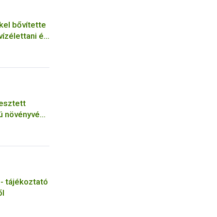
kel bővítette
vízélettani és
riuma
esztett
gú növényvédő
 - tájékoztató
ől