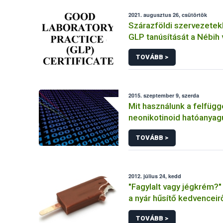
2021. augusztus 26, csütörtök
Szárazföldi szervezetek
GLP tanúsítását a Nébih 
ökotoxikológiai laborató
TOVÁBB >
2015. szeptember 9, szerda
Mit használunk a felfügg
neonikotinoid hatóanya
szerek helyett?
TOVÁBB >
2012. július 24, kedd
"Fagylalt vagy jégkrém?"
a nyár hűsítő kedvenceir
TOVÁBB >