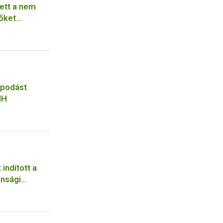
ett a nem
őket
ból
apodást
IH
ndított a
onsági