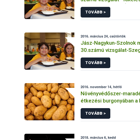
Napköziotthonos Óvoda 
TOVÁBB >
Konyha és Étkezde - Tar
2016. március 24, csütörtök
Jász-Nagykun-Szolnok 
30.számú vizsgálat-Sze
Általános Iskola
TOVÁBB >
2016. november 14, hétfő
Növényvédőszer-maradé
étkezési burgonyában a
TOVÁBB >
2018. március 6, kedd