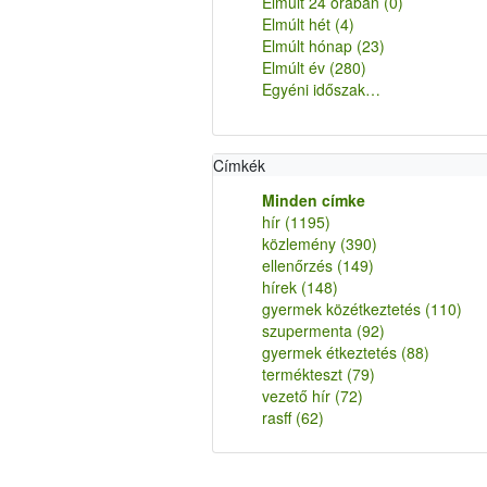
Elmúlt 24 órában
(0)
Elmúlt hét
(4)
Elmúlt hónap
(23)
Elmúlt év
(280)
Egyéni időszak…
Címkék
Minden címke
hír
(1195)
közlemény
(390)
ellenőrzés
(149)
hírek
(148)
gyermek közétkeztetés
(110)
szupermenta
(92)
gyermek étkeztetés
(88)
termékteszt
(79)
vezető hír
(72)
rasff
(62)