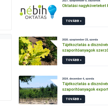
2021. szeptember 9, csütörtök
Oktatási nagyköveteket 
TOVÁBB >
2020. szeptember 23, szerda
Tájékoztatás a dísznövé
szaporítóanyagok szer
termeltetésének jogszab
TOVÁBB >
előírásairól
2024. december 4, szerda
Tájékoztatás a dísznövé
szaporítóanyagok expor
jogszabályi előírásairól
TOVÁBB >