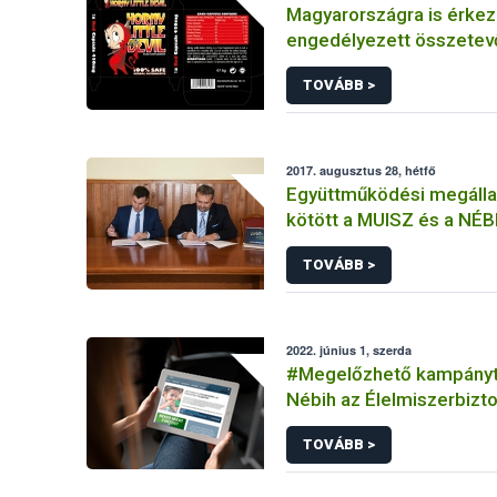
Magyarországra is érkez
engedélyezett összetev
tartalmazó afrodiziákum
TOVÁBB >
2017. augusztus 28, hétfő
Együttműködési megáll
kötött a MUISZ és a NÉB
TOVÁBB >
2022. június 1, szerda
#Megelőzhető kampányt i
Nébih az Élelmiszerbizt
Világnap alkalmából
TOVÁBB >