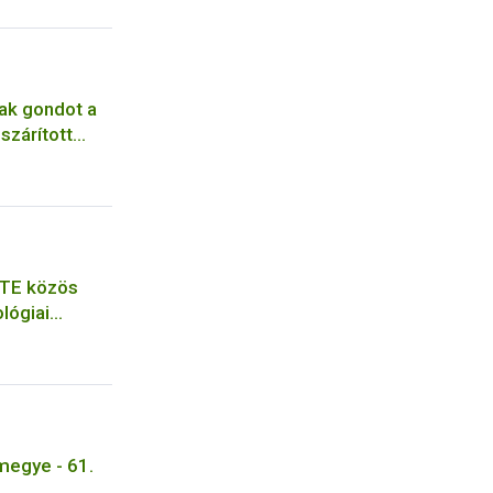
ak gondot a
szárított
ATE közös
lógiai
egye - 61.
t