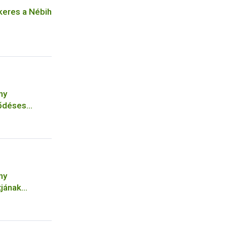
keres a Nébih
ny
ződéses
ályi
ny
tjának