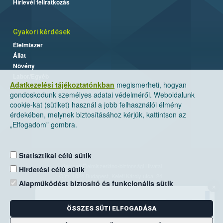
Hírlevél feliratkozás
Gyakori kérdések
Élelmiszer
Állat
Növény
Labor/Egyéb
Adatkezelési tájékoztatónkban
megismerheti, hogyan
gondoskodunk személyes adatai védelméről. Weboldalunk
cookie-kat (sütiket) használ a jobb felhasználói élmény
érdekében, melynek biztosításához kérjük, kattintson az
„Elfogadom” gombra.
Statisztikai célú sütik
Nemzeti Élelmiszerlánc-biztonsági Hivatal
Hirdetési célú sütik
Cím: 1024 Budapest, Keleti Károly utca. 24.
Alapműködést biztosító és funkcionális sütik
×
Levelezési cím: 1525 Budapest. Pf. 30.
ÖSSZES SÜTI ELFOGADÁSA
E-mail:
ugyfelszolgalat@nebih.gov.hu
Zöld szám: 06-80/263-244