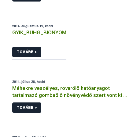
2014. augusztus 19, kedd
GYIK_BÜHG_BIONYOM
TOVÁBB >
2014. július 28, hétfő
Méhekre veszélyes, rovarölő hatóanyagot
tartalmazó gombaölő növényvédő szert vont ki a
forgalomból a NÉBIH
TOVÁBB >