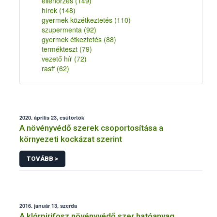
ellenőrzés
(149)
hírek
(148)
gyermek közétkeztetés
(110)
szupermenta
(92)
gyermek étkeztetés
(88)
termékteszt
(79)
vezető hír
(72)
rasff
(62)
2020. április 23, csütörtök
A növényvédő szerek csoportosítása a
környezeti kockázat szerint
TOVÁBB >
2016. január 13, szerda
A klórpirifosz növényvédő szer hatóanyag