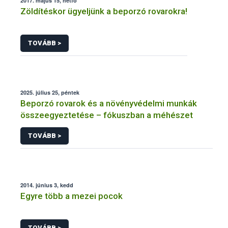
2017. május 15, hétfő
Zöldítéskor ügyeljünk a beporzó rovarokra!
TOVÁBB >
2025. július 25, péntek
Beporzó rovarok és a növényvédelmi munkák
összeegyeztetése – fókuszban a méhészet
TOVÁBB >
2014. június 3, kedd
Egyre több a mezei pocok
TOVÁBB >