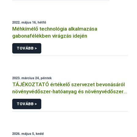
2022. május 16, hétfő
Méhkímélő technológia alkalmazása
gabonafélékben virágzás idején
TOVÁBB >
2023. március 24, péntek
TÁJÉKOZTATÓ értékelő szervezet bevonásáról
növényvédőszer-hatóanyag és növényvédőszer
engedélyezésére, továbbá a meglévő engedély
TOVÁBB >
meghosszabbítására vagy módosítására irányuló
eljárásba
2026. május 5, kedd