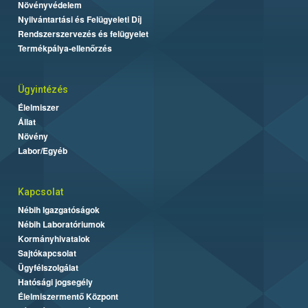
Növényvédelem
Nyilvántartási és Felügyeleti Díj
Rendszerszervezés és felügyelet
Termékpálya-ellenőrzés
Ügyintézés
Élelmiszer
Állat
Növény
Labor/Egyéb
Kapcsolat
Nébih Igazgatóságok
Nébih Laboratóriumok
Kormányhivatalok
Sajtókapcsolat
Ügyfélszolgálat
Hatósági jogsegély
Élelmiszermentő Központ