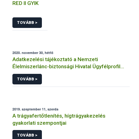
RED II GYIK
TOVÁBB >
2020. november 30, hétfő
Adatkezelési tájékoztató a Nemzeti
Élelmiszerlánc-biztonsági Hivatal Ügyfélprofil
Rendszerben növénytermesztés témakörben
TOVÁBB >
intézhető közhatalmi eljárásaihoz kapcsolódó
adatkezeléséhez
2019. szeptember 11, szerda
A trágyafertőtlenítés, hígtrágyakezelés
gyakorlati szempontjai
TOVÁBB >