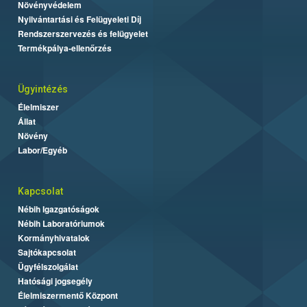
Növényvédelem
Nyilvántartási és Felügyeleti Díj
Rendszerszervezés és felügyelet
Termékpálya-ellenőrzés
Ügyintézés
Élelmiszer
Állat
Növény
Labor/Egyéb
Kapcsolat
Nébih Igazgatóságok
Nébih Laboratóriumok
Kormányhivatalok
Sajtókapcsolat
Ügyfélszolgálat
Hatósági jogsegély
Élelmiszermentő Központ