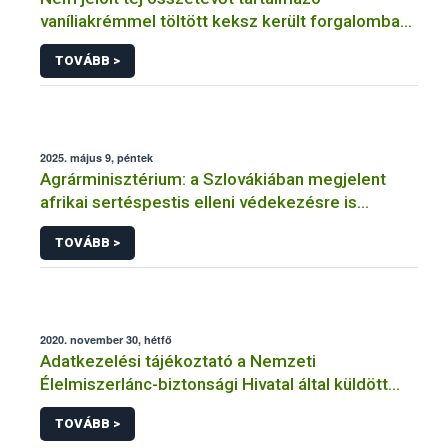
vaníliakrémmel töltött keksz került forgalomba
Magyarországon
TOVÁBB >
2025. május 9, péntek
Agrárminisztérium: a Szlovákiában megjelent
afrikai sertéspestis elleni védekezésre is
figyelniük kell a hazai állattartóknak
TOVÁBB >
2020. november 30, hétfő
Adatkezelési tájékoztató a Nemzeti
Élelmiszerlánc-biztonsági Hivatal által küldött
tájékoztatók küldéséhez történő regisztrációhoz
TOVÁBB >
kapcsolódó adatkezelések vonatkozásában