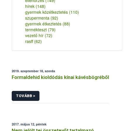
ellenőrzés
(149)
hírek
(148)
gyermek közétkeztetés
(110)
szupermenta
(92)
gyermek étkeztetés
(88)
termékteszt
(79)
vezető hír
(72)
rasff
(62)
2019. szeptember 18, szerda
Formaldehid kioldódás kínai kávésbögréből
TOVÁBB >
2017. május 12, péntek
Nem jelölt tej összetevőt tartalmazó