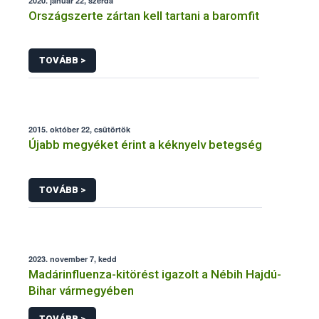
2020. január 22, szerda
Országszerte zártan kell tartani a baromfit
TOVÁBB >
2015. október 22, csütörtök
Újabb megyéket érint a kéknyelv betegség
TOVÁBB >
2023. november 7, kedd
Madárinfluenza-kitörést igazolt a Nébih Hajdú-
Bihar vármegyében
TOVÁBB >