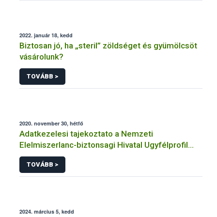
2022. január 18, kedd
Biztosan jó, ha „steril” zöldséget és gyümölcsöt
vásárolunk?
TOVÁBB >
2020. november 30, hétfő
Adatkezelesi tajekoztato a Nemzeti
Elelmiszerlanc-biztonsagi Hivatal Ugyfélprofil
Rendszerben erdeszeti szaporitoanyag
TOVÁBB >
temakorben intezheto kozhatalmi eljarasaihoz
kapcsolodo adatkezelesehez
2024. március 5, kedd