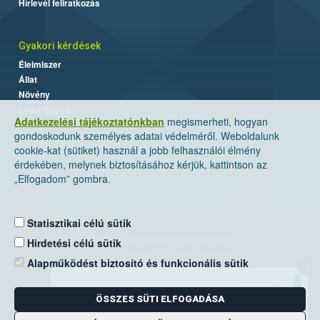
Hírlevél feliratkozás
Gyakori kérdések
Élelmiszer
Állat
Növény
Labor/Egyéb
Adatkezelési tájékoztatónkban
megismerheti, hogyan
gondoskodunk személyes adatai védelméről. Weboldalunk
cookie-kat (sütiket) használ a jobb felhasználói élmény
érdekében, melynek biztosításához kérjük, kattintson az
„Elfogadom” gombra.
Statisztikai célú sütik
Nemzeti Élelmiszerlánc-biztonsági Hivatal
Hirdetési célú sütik
Cím: 1024 Budapest, Keleti Károly utca. 24.
Alapműködést biztosító és funkcionális sütik
×
Levelezési cím: 1525 Budapest. Pf. 30.
ÖSSZES SÜTI ELFOGADÁSA
E-mail:
ugyfelszolgalat@nebih.gov.hu
Zöld szám: 06-80/263-244