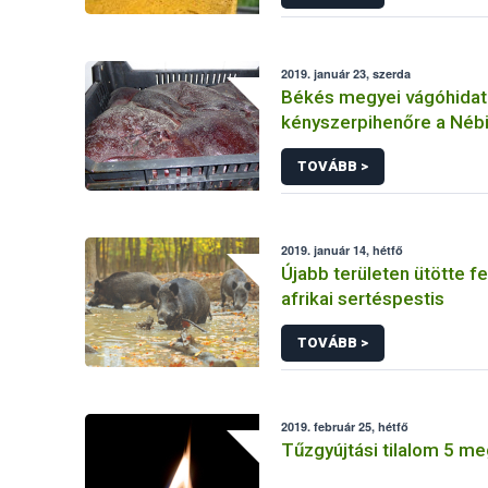
2019. január 23, szerda
Békés megyei vágóhidat 
kényszerpihenőre a Néb
TOVÁBB >
2019. január 14, hétfő
Újabb területen ütötte fel
afrikai sertéspestis
TOVÁBB >
2019. február 25, hétfő
Tűzgyújtási tilalom 5 m