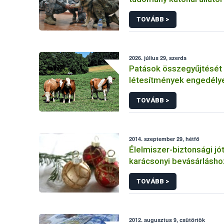
health
TOVÁBB >
2026. július 29, szerda
Patások összegyűjtését
létesítmények engedél
feltételei
TOVÁBB >
2014. szeptember 29, hétfő
Élelmiszer-biztonsági j
karácsonyi bevásárlásho
TOVÁBB >
2012. augusztus 9, csütörtök