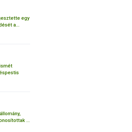
ggesztette egy
dését a
ismét
téspestis
állomány,
onosítottak a