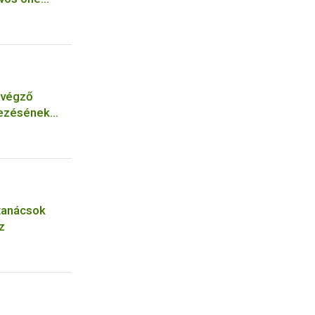
 végző
yezésének
ótanácsok
z