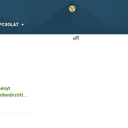
PCSOLAT
ményt
ellenőrzött a