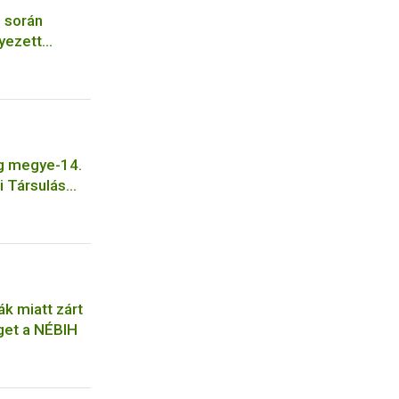
s során
yezett
rgalmazó
g megye-14.
i Társulás
szi
ák miatt zárt
get a NÉBIH