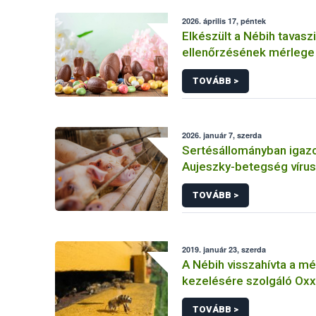
2026. április 17, péntek
Elkészült a Nébih tavasz
ellenőrzésének mérlege
TOVÁBB >
2026. január 7, szerda
Sertésállományban igazo
Aujeszky-betegség vírus
TOVÁBB >
2019. január 23, szerda
A Nébih visszahívta a m
kezelésére szolgáló Ox
oldat gyógyhatású készí
TOVÁBB >
hazai piacról