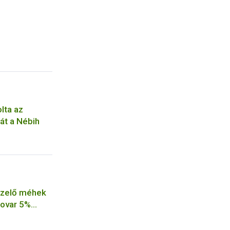
i
lta az
át a Nébih
ézelő méhek
xovar 5%
tményt a