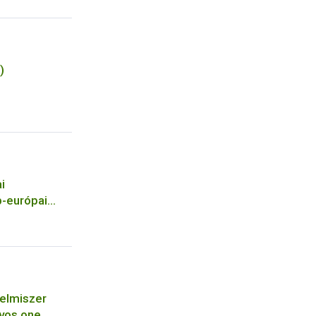
)
i
p-európai
éről
lelmiszer
rvos one