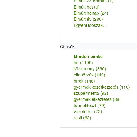
Elmúlt 24 órában
(1)
Elmúlt hét
(9)
Elmúlt hónap
(24)
Elmúlt év
(280)
Egyéni időszak…
Címkék
Minden címke
hír
(1195)
közlemény
(390)
ellenőrzés
(149)
hírek
(148)
gyermek közétkeztetés
(110)
szupermenta
(92)
gyermek étkeztetés
(88)
termékteszt
(79)
vezető hír
(72)
rasff
(62)