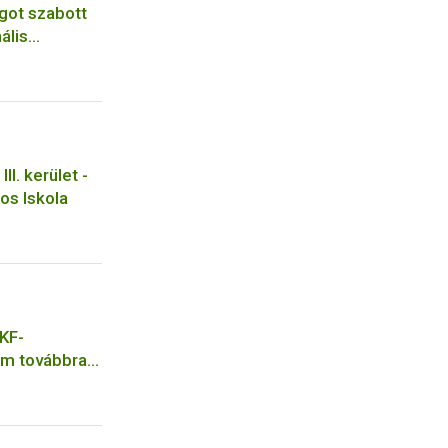
ágot szabott
ális
gi
II. kerület -
nos Iskola
KF-
em továbbra