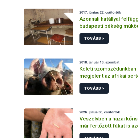
2017. június 22, csütörtök
Azonnali hatállyal felfü
budapesti pékség műkö
NÉBIH
TOVÁBB >
2018. január 13, szombat
Keleti szomszédunkban 
megjelent az afrikai ser
TOVÁBB >
2026. július 30, csütörtök
Veszélyben a hazai kőris
már fertőzött fákat is az
szakemberek