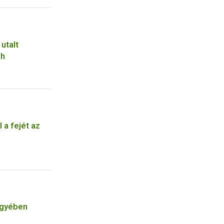
utalt
ih
 a fejét az
egyében