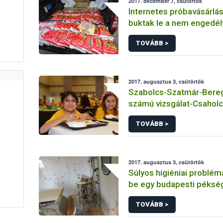
2017. december 7, csütörtök
Internetes próbavásárlá
buktak le a nem engedél
növényvédő szereket fo
TOVÁBB >
magánszemélyek
2017. augusztus 3, csütörtök
Szabolcs-Szatmár-Bere
számú vizsgálat-Csaholc
Napköziotthonos Óvoda
TOVÁBB >
Tálalókonyha- Vámosoro
2017. augusztus 3, csütörtök
Súlyos higiéniai problém
be egy budapesti péksé
TOVÁBB >