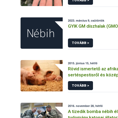
TOVÁBB >
2023. március 9, csütörtök
GYIK GM díszhalak (GMO
TOVÁBB >
2015. június 15, hétfő
Rövid ismertető az afrika
sertéspestisről és közé
megjelenésének veszély
TOVÁBB >
2016. november 28, hétfő
A tizedik bomba nébih é
tudomány katonai állato