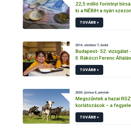
22,5 millió forintnyi bírs
ki a NÉBIH a nyári szezon
élelmiszerlánc-biztonsá
TOVÁBB >
ellenőrzések során
2014. október 7, kedd
Budapest- 52. vizsgálat - I
II. Rákóczi Ferenc Általá
TOVÁBB >
2025. június 6, péntek
Megszűntek a hazai RSZ
korlátozások – a fegyel
is kulcsfontosságú
TOVÁBB >