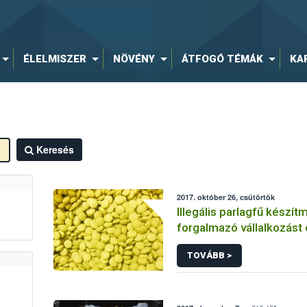
ÉLELMISZER
NÖVÉNY
ÁTFOGÓ TÉMÁK
KA
Keresés
2017. október 26, csütörtök
Illegális parlagfű készít
forgalmazó vállalkozást 
NÉBIH
TOVÁBB >