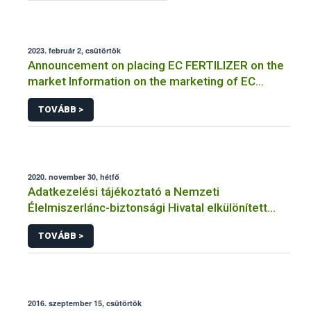
2023. február 2, csütörtök
Announcement on placing EC FERTILIZER on the
market Information on the marketing of EC
FERTILIZER and the application for a certificate
TOVÁBB >
2020. november 30, hétfő
Adatkezelési tájékoztató a Nemzeti
Élelmiszerlánc-biztonsági Hivatal elkülönített
visszaélés-bejelentési rendszerhez kapcsolódó
TOVÁBB >
adatkezeléséhez
2016. szeptember 15, csütörtök