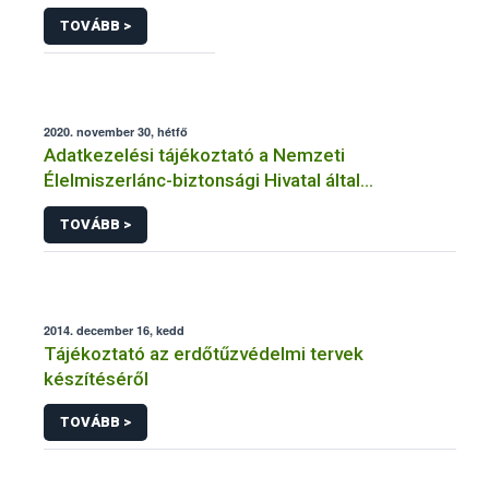
TOVÁBB >
2020. november 30, hétfő
Adatkezelési tájékoztató a Nemzeti
Élelmiszerlánc-biztonsági Hivatal által
üzemeltetett élelmiszerlánc-felügyeleti
TOVÁBB >
információs rendszerhez (FELIR) kapcsolódó
adatkezeléséhez
2014. december 16, kedd
Tájékoztató az erdőtűzvédelmi tervek
készítéséről
TOVÁBB >