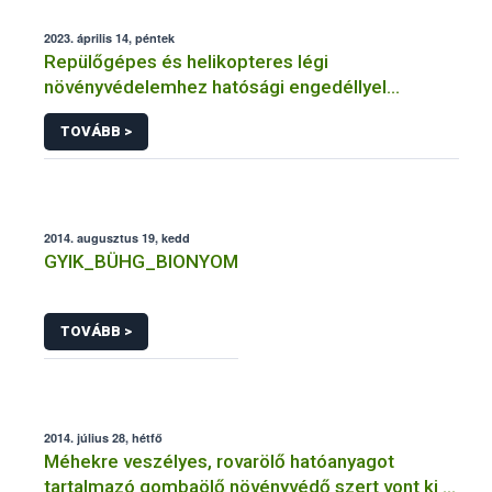
2023. április 14, péntek
Repülőgépes és helikopteres légi
növényvédelemhez hatósági engedéllyel
rendelkező szervezetek
TOVÁBB >
2014. augusztus 19, kedd
GYIK_BÜHG_BIONYOM
TOVÁBB >
2014. július 28, hétfő
Méhekre veszélyes, rovarölő hatóanyagot
tartalmazó gombaölő növényvédő szert vont ki a