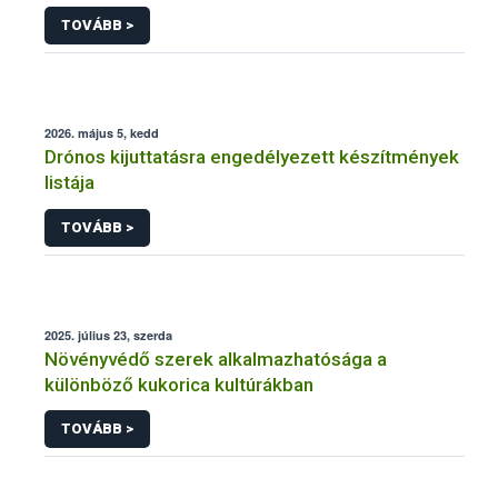
engedélyezésére, továbbá a meglévő engedély
TOVÁBB >
meghosszabbítására vagy módosítására irányuló
eljárásba
2026. május 5, kedd
Drónos kijuttatásra engedélyezett készítmények
listája
TOVÁBB >
2025. július 23, szerda
Növényvédő szerek alkalmazhatósága a
különböző kukorica kultúrákban
TOVÁBB >