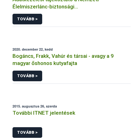
Élelmiszerlánc-biztonsági
Hivatal tevékenységéhez kötődő érintetti jogok
TOVÁBB >
gyakorlásával összefüggő adatkezeléseihez
2020. december 22, kedd
Bogáncs, Frakk, Vahúr és társai - avagy a 9
magyar őshonos kutyafajta
TOVÁBB >
2015. augusztus 26, szerda
További ITNET jelentések
TOVÁBB >