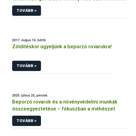
forgalomból a NÉBIH
TOVÁBB >
2017. május 15, hétfő
Zöldítéskor ügyeljünk a beporzó rovarokra!
TOVÁBB >
2025. július 25, péntek
Beporzó rovarok és a növényvédelmi munkák
összeegyeztetése – fókuszban a méhészet
TOVÁBB >