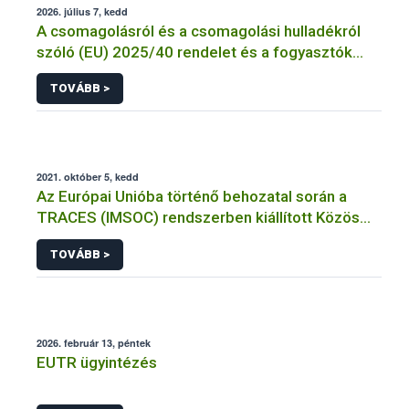
2026. július 7, kedd
A csomagolásról és a csomagolási hulladékról
szóló (EU) 2025/40 rendelet és a fogyasztók
élelmiszerekkel kapcsolatos tájékoztatásáról
TOVÁBB >
szóló 1169/2011/EU rendelet jelölési
kötelezettségeinek összehangolásáról szóló
AÉM – Nébih szakmai álláspont
2021. október 5, kedd
Az Európai Unióba történő behozatal során a
TRACES (IMSOC) rendszerben kiállított Közös
Egészségügyi Beléptetési Okmány: KEBO-D
TOVÁBB >
(angolul: CHEDD) használata
2026. február 13, péntek
EUTR ügyintézés