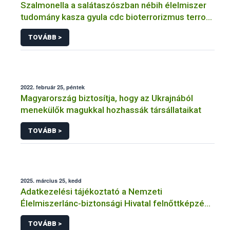
Szalmonella a salátaszószban nébih élelmiszer
tudomány kasza gyula cdc bioterrorizmus terror
lépfene
TOVÁBB >
2022. február 25, péntek
Magyarország biztosítja, hogy az Ukrajnából
menekülők magukkal hozhassák társállataikat
TOVÁBB >
2025. március 25, kedd
Adatkezelési tájékoztató a Nemzeti
Élelmiszerlánc-biztonsági Hivatal felnőttképzési
tevékenységéhez kapcsolódó adatkezeléséhez
TOVÁBB >