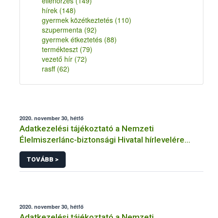
ellenőrzés
(149)
hírek
(148)
gyermek közétkeztetés
(110)
szupermenta
(92)
gyermek étkeztetés
(88)
termékteszt
(79)
vezető hír
(72)
rasff
(62)
2020. november 30, hétfő
Adatkezelési tájékoztató a Nemzeti
Élelmiszerlánc-biztonsági Hivatal hírlevelére
történő regisztrációhoz kapcsolódó
TOVÁBB >
adatkezelések vonatkozásában
2020. november 30, hétfő
Adatkezelési tájékoztató a Nemzeti