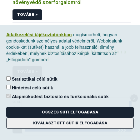
növényvédő szerforgalomról
TOVÁBB >
Adatkezelési tájékoztatónkban
megismerheti, hogyan
gondoskodunk személyes adatai védelméről. Weboldalunk
2022. január 10, hétfő
cookie-kat (sütiket) használ a jobb felhasználói élmény
A citrusfélék fokozott vizsgálatát kéri a Nébih a
érdekében, melynek biztosításához kérjük, kattintson az
forgalmazóktól
„Elfogadom” gombra.
TOVÁBB >
Statisztikai célú sütik
Hirdetési célú sütik
Alapműködést biztosító és funkcionális sütik
×
2014. június 14, szombat
A mezei pocok elleni védekezési kötelezettség
ÖSSZES SÜTI ELFOGADÁSA
a földhasználók kiemelt feladata
KIVÁLASZTOTT SÜTIK ELFOGADÁSA
TOVÁBB >