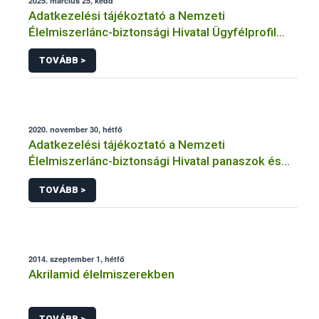
2025. március 25, kedd
Adatkezelési tájékoztató a Nemzeti
Élelmiszerlánc-biztonsági Hivatal Ügyfélprofil
Rendszerben kistermelői tevékenység
TOVÁBB >
témakörben intézhető közhatalmi eljárásaihoz
kapcsolódó adatkezeléséhez
2020. november 30, hétfő
Adatkezelési tájékoztató a Nemzeti
Élelmiszerlánc-biztonsági Hivatal panaszok és
közérdekű bejelentések kezeléséhez
TOVÁBB >
kapcsolódó adatkezeléséhez
2014. szeptember 1, hétfő
Akrilamid élelmiszerekben
TOVÁBB >