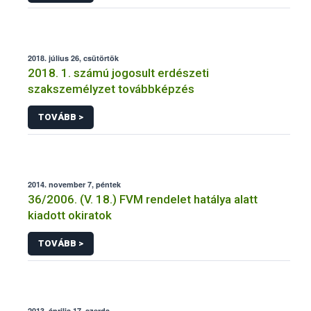
2018. július 26, csütörtök
2018. 1. számú jogosult erdészeti
szakszemélyzet továbbképzés
TOVÁBB >
2014. november 7, péntek
36/2006. (V. 18.) FVM rendelet hatálya alatt
kiadott okiratok
TOVÁBB >
2013. április 17, szerda