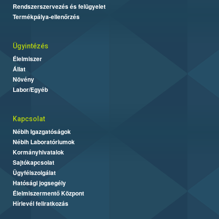
Rendszerszervezés és felügyelet
Termékpálya-ellenőrzés
Ügyintézés
Élelmiszer
Állat
Növény
Labor/Egyéb
Kapcsolat
Nébih Igazgatóságok
Nébih Laboratóriumok
Kormányhivatalok
Sajtókapcsolat
Ügyfélszolgálat
Hatósági jogsegély
Élelmiszermentő Központ
Hírlevél feliratkozás