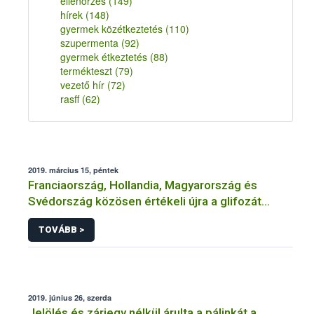
ellenőrzés
(149)
hírek
(148)
gyermek közétkeztetés
(110)
szupermenta
(92)
gyermek étkeztetés
(88)
termékteszt
(79)
vezető hír
(72)
rasff
(62)
2019. március 15, péntek
Franciaország, Hollandia, Magyarország és
Svédország közösen értékeli újra a glifozát
hatóanyagot
TOVÁBB >
2019. június 26, szerda
Jelölés és zárjegy nélkül árulta a pálinkát a