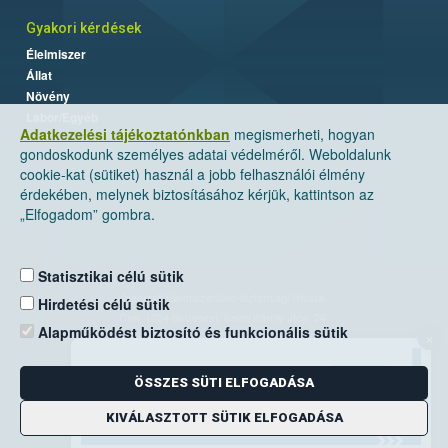
Gyakori kérdések
Élelmiszer
Állat
Növény
Labor/Egyéb
Adatkezelési tájékoztatónkban
megismerheti, hogyan
gondoskodunk személyes adatai védelméről. Weboldalunk
cookie-kat (sütiket) használ a jobb felhasználói élmény
érdekében, melynek biztosításához kérjük, kattintson az
„Elfogadom” gombra.
Statisztikai célú sütik
Nemzeti Élelmiszerlánc-biztonsági Hivatal
Hirdetési célú sütik
Cím: 1024 Budapest, Keleti Károly utca. 24.
Alapműködést biztosító és funkcionális sütik
×
Levelezési cím: 1525 Budapest. Pf. 30.
ÖSSZES SÜTI ELFOGADÁSA
E-mail:
ugyfelszolgalat@nebih.gov.hu
Zöld szám: 06-80/263-244
KIVÁLASZTOTT SÜTIK ELFOGADÁSA
Telefon: 06-1/ 336-9000