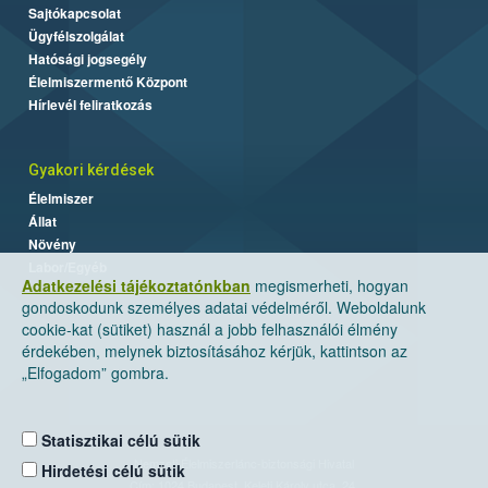
Sajtókapcsolat
Ügyfélszolgálat
Hatósági jogsegély
Élelmiszermentő Központ
Hírlevél feliratkozás
Gyakori kérdések
Élelmiszer
Állat
Növény
Labor/Egyéb
Adatkezelési tájékoztatónkban
megismerheti, hogyan
gondoskodunk személyes adatai védelméről. Weboldalunk
cookie-kat (sütiket) használ a jobb felhasználói élmény
érdekében, melynek biztosításához kérjük, kattintson az
„Elfogadom” gombra.
Statisztikai célú sütik
Nemzeti Élelmiszerlánc-biztonsági Hivatal
Hirdetési célú sütik
Cím: 1024 Budapest, Keleti Károly utca. 24.