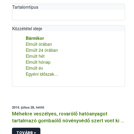
Tartalomtípus
Közzététel ideje
Bármikor
Elmúlt órában
Elmúlt 24 órában
Elmúlt hét
Elmúlt hónap
Elmúlt év
Egyéni időszak…
2014. július 28, hétfő
Méhekre veszélyes, rovarölő hatóanyagot
tartalmazó gombaölő növényvédő szert vont ki a
forgalomból a NÉBIH
TOVÁBB >