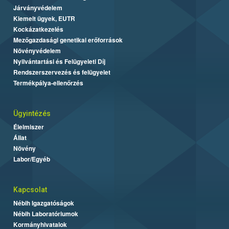
Járványvédelem
Kiemelt ügyek, EUTR
Kockázatkezelés
Mezőgazdasági genetikai erőforrások
Növényvédelem
Nyilvántartási és Felügyeleti Díj
Rendszerszervezés és felügyelet
Termékpálya-ellenőrzés
Ügyintézés
Élelmiszer
Állat
Növény
Labor/Egyéb
Kapcsolat
Nébih Igazgatóságok
Nébih Laboratóriumok
Kormányhivatalok