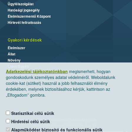
Ügyfélszolgálat
Hatósági jogsegély
Élelmiszermentő Központ
Hírlevél feliratkozás
Gyakori kérdések
Élelmiszer
Állat
Növény
Labor/Egyéb
Adatkezelési tájékoztatónkban
megismerheti, hogyan
gondoskodunk személyes adatai védelméről. Weboldalunk
cookie-kat (sütiket) használ a jobb felhasználói élmény
érdekében, melynek biztosításához kérjük, kattintson az
„Elfogadom” gombra.
Statisztikai célú sütik
Nemzeti Élelmiszerlánc-biztonsági Hivatal
Hirdetési célú sütik
Cím: 1024 Budapest, Keleti Károly utca. 24.
Alapműködést biztosító és funkcionális sütik
×
Levelezési cím: 1525 Budapest. Pf. 30.