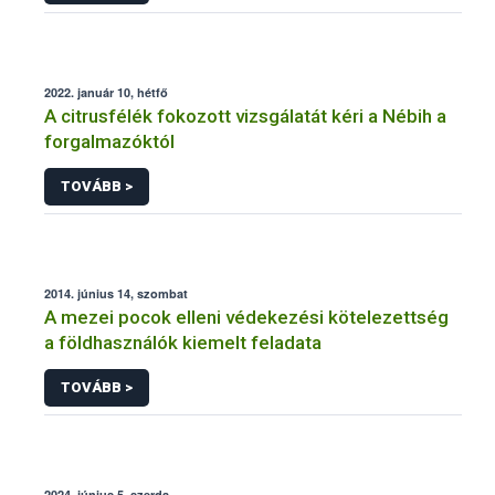
2022. január 10, hétfő
A citrusfélék fokozott vizsgálatát kéri a Nébih a
forgalmazóktól
TOVÁBB >
2014. június 14, szombat
A mezei pocok elleni védekezési kötelezettség
a földhasználók kiemelt feladata
TOVÁBB >
2024. június 5, szerda