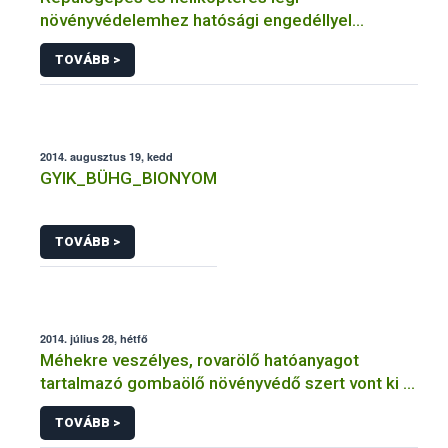
növényvédelemhez hatósági engedéllyel
rendelkező szervezetek
TOVÁBB >
2014. augusztus 19, kedd
GYIK_BÜHG_BIONYOM
TOVÁBB >
2014. július 28, hétfő
Méhekre veszélyes, rovarölő hatóanyagot
tartalmazó gombaölő növényvédő szert vont ki a
forgalomból a NÉBIH
TOVÁBB >