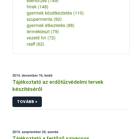
ellenőrzés
(149)
hírek
(148)
gyermek közétkeztetés
(110)
szupermenta
(92)
gyermek étkeztetés
(88)
termékteszt
(79)
vezető hír
(72)
rasff
(62)
2014. december 16, kedd
Tájékoztató az erdőtűzvédelmi tervek
készítéséről
TOVÁBB >
2014. szeptember 24, szerda
Tájékoztató a fertőző szivacsos