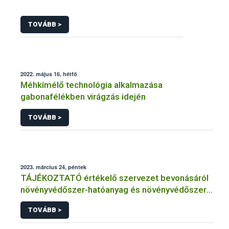
TOVÁBB >
2022. május 16, hétfő
Méhkímélő technológia alkalmazása
gabonafélékben virágzás idején
TOVÁBB >
2023. március 24, péntek
TÁJÉKOZTATÓ értékelő szervezet bevonásáról
növényvédőszer-hatóanyag és növényvédőszer
engedélyezésére, továbbá a meglévő engedély
TOVÁBB >
meghosszabbítására vagy módosítására irányuló
eljárásba