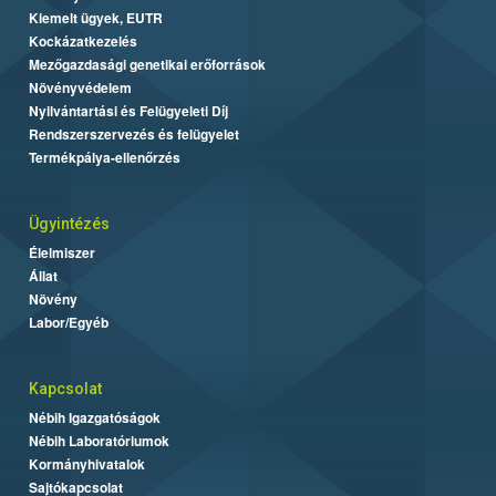
Kiemelt ügyek, EUTR
Kockázatkezelés
Mezőgazdasági genetikai erőforrások
Növényvédelem
Nyilvántartási és Felügyeleti Díj
Rendszerszervezés és felügyelet
Termékpálya-ellenőrzés
Ügyintézés
Élelmiszer
Állat
Növény
Labor/Egyéb
Kapcsolat
Nébih Igazgatóságok
Nébih Laboratóriumok
Kormányhivatalok
Sajtókapcsolat