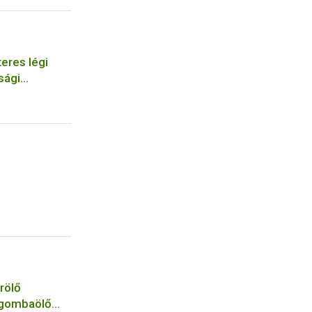
eres légi
sági
szervezetek
rölő
 gombaölő