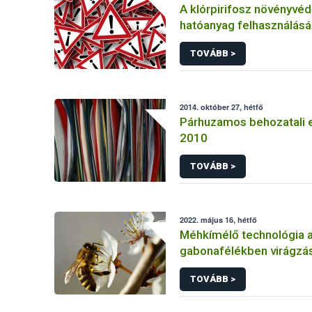
A klórpirifosz növényvéd
hatóanyag felhasználás
korlátozása
TOVÁBB >
2014. október 27, hétfő
Párhuzamos behozatali 
2010
TOVÁBB >
2022. május 16, hétfő
Méhkímélő technológia 
gabonafélékben virágzás
TOVÁBB >