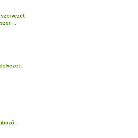
szervezet
szer-
őszer
bá a meglévő
ására vagy
járásba
délyezett
önböző