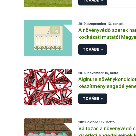
TOVÁBB >
2019. szeptember 13, péntek
A növényvédő szerek ha
kockázati mutatói Magy
TOVÁBB >
2015. november 16, hétfő
Alginure növénykondicio
készítmény engedélyén
felfüggesztése
TOVÁBB >
2020. október 12, hétfő
Változás a növényvédő 
kísérleti engedélyeinek