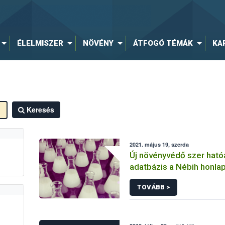
ÉLELMISZER
NÖVÉNY
ÁTFOGÓ TÉMÁK
KA
Keresés
2021. május 19, szerda
Új növényvédő szer hat
adatbázis a Nébih honla
TOVÁBB >