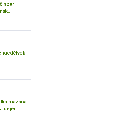
ő szer
ának
engedélyek
alkalmazása
 idején