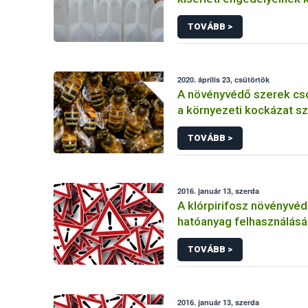
TOVÁBB >
2020. április 23, csütörtök
A növényvédő szerek cs
a környezeti kockázat sz
TOVÁBB >
2016. január 13, szerda
A klórpirifosz növényvéd
hatóanyag felhasználás
korlátozása
TOVÁBB >
2016. január 13, szerda