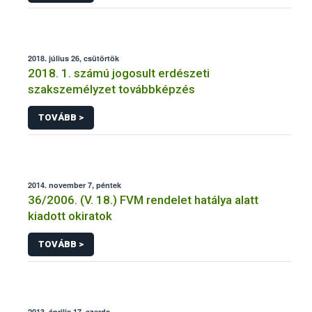
2018. július 26, csütörtök
2018. 1. számú jogosult erdészeti
szakszemélyzet továbbképzés
TOVÁBB >
2014. november 7, péntek
36/2006. (V. 18.) FVM rendelet hatálya alatt
kiadott okiratok
TOVÁBB >
2013. április 17, szerda