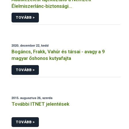
Élelmiszerlánc-biztonsági
Hivatal tevékenységéhez kötődő érintetti jogok
TOVÁBB >
gyakorlásával összefüggő adatkezeléseihez
2020. december 22, kedd
Bogáncs, Frakk, Vahúr és társai - avagy a 9
magyar őshonos kutyafajta
TOVÁBB >
2015. augusztus 26, szerda
További ITNET jelentések
TOVÁBB >