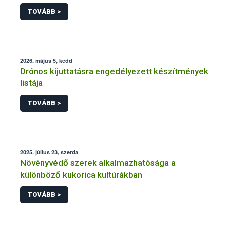
engedélyezésére, továbbá a meglévő engedély
TOVÁBB >
meghosszabbítására vagy módosítására irányuló
eljárásba
2026. május 5, kedd
Drónos kijuttatásra engedélyezett készítmények
listája
TOVÁBB >
2025. július 23, szerda
Növényvédő szerek alkalmazhatósága a
különböző kukorica kultúrákban
TOVÁBB >