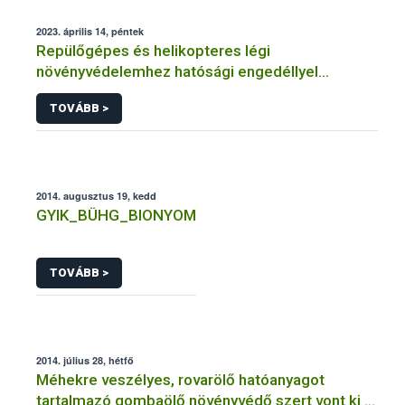
2023. április 14, péntek
Repülőgépes és helikopteres légi
növényvédelemhez hatósági engedéllyel
rendelkező szervezetek
TOVÁBB >
2014. augusztus 19, kedd
GYIK_BÜHG_BIONYOM
TOVÁBB >
2014. július 28, hétfő
Méhekre veszélyes, rovarölő hatóanyagot
tartalmazó gombaölő növényvédő szert vont ki a