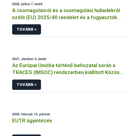
2026. július 7, kedd
A csomagolásról és a csomagolási hulladékról
szóló (EU) 2025/40 rendelet és a fogyasztók
élelmiszerekkel kapcsolatos tájékoztatásáról
TOVÁBB >
szóló 1169/2011/EU rendelet jelölési
kötelezettségeinek összehangolásáról szóló
AÉM – Nébih szakmai álláspont
2021. október 5, kedd
Az Európai Unióba történő behozatal során a
TRACES (IMSOC) rendszerben kiállított Közös
Egészségügyi Beléptetési Okmány: KEBO-D
TOVÁBB >
(angolul: CHEDD) használata
2026. február 13, péntek
EUTR ügyintézés