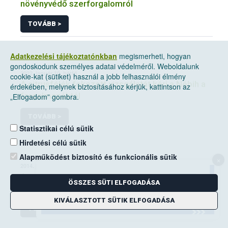
növényvédő szerforgalomról
TOVÁBB >
Adatkezelési tájékoztatónkban
megismerheti, hogyan
gondoskodunk személyes adatai védelméről. Weboldalunk
2022. január 10, hétfő
cookie-kat (sütiket) használ a jobb felhasználói élmény
A citrusfélék fokozott vizsgálatát kéri a Nébih a
érdekében, melynek biztosításához kérjük, kattintson az
forgalmazóktól
„Elfogadom” gombra.
TOVÁBB >
Statisztikai célú sütik
Hirdetési célú sütik
Alapműködést biztosító és funkcionális sütik
×
2014. június 14, szombat
A mezei pocok elleni védekezési kötelezettség
ÖSSZES SÜTI ELFOGADÁSA
a földhasználók kiemelt feladata
KIVÁLASZTOTT SÜTIK ELFOGADÁSA
TOVÁBB >