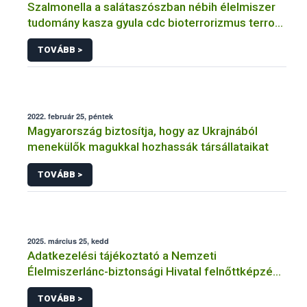
Szalmonella a salátaszószban nébih élelmiszer
tudomány kasza gyula cdc bioterrorizmus terror
lépfene
TOVÁBB >
2022. február 25, péntek
Magyarország biztosítja, hogy az Ukrajnából
menekülők magukkal hozhassák társállataikat
TOVÁBB >
2025. március 25, kedd
Adatkezelési tájékoztató a Nemzeti
Élelmiszerlánc-biztonsági Hivatal felnőttképzési
tevékenységéhez kapcsolódó adatkezeléséhez
TOVÁBB >