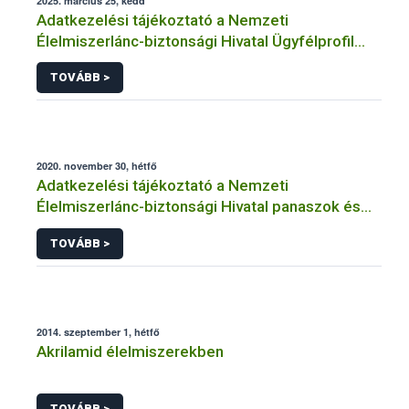
2025. március 25, kedd
Adatkezelési tájékoztató a Nemzeti
Élelmiszerlánc-biztonsági Hivatal Ügyfélprofil
Rendszerben kistermelői tevékenység
TOVÁBB >
témakörben intézhető közhatalmi eljárásaihoz
kapcsolódó adatkezeléséhez
2020. november 30, hétfő
Adatkezelési tájékoztató a Nemzeti
Élelmiszerlánc-biztonsági Hivatal panaszok és
közérdekű bejelentések kezeléséhez
TOVÁBB >
kapcsolódó adatkezeléséhez
2014. szeptember 1, hétfő
Akrilamid élelmiszerekben
TOVÁBB >