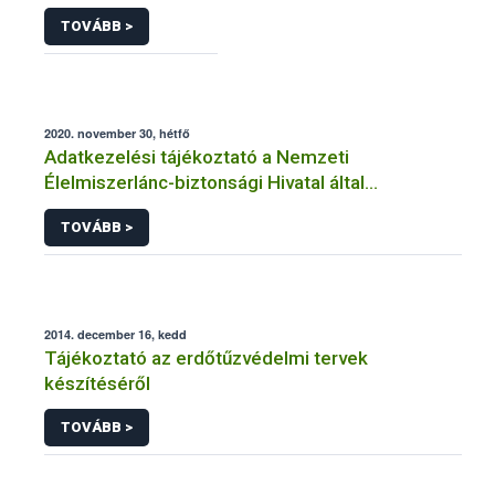
TOVÁBB >
2020. november 30, hétfő
Adatkezelési tájékoztató a Nemzeti
Élelmiszerlánc-biztonsági Hivatal által
üzemeltetett élelmiszerlánc-felügyeleti
TOVÁBB >
információs rendszerhez (FELIR) kapcsolódó
adatkezeléséhez
2014. december 16, kedd
Tájékoztató az erdőtűzvédelmi tervek
készítéséről
TOVÁBB >