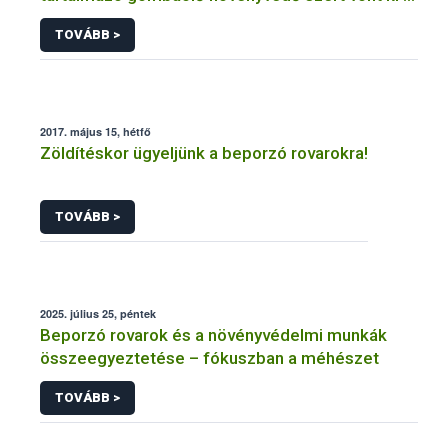
forgalomból a NÉBIH
TOVÁBB >
2017. május 15, hétfő
Zöldítéskor ügyeljünk a beporzó rovarokra!
TOVÁBB >
2025. július 25, péntek
Beporzó rovarok és a növényvédelmi munkák
összeegyeztetése – fókuszban a méhészet
TOVÁBB >