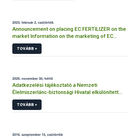
2023. február 2, csütörtök
Announcement on placing EC FERTILIZER on the
market Information on the marketing of EC
FERTILIZER and the application for a certificate
TOVÁBB >
2020. november 30, hétfő
Adatkezelési tájékoztató a Nemzeti
Élelmiszerlánc-biztonsági Hivatal elkülönített
visszaélés-bejelentési rendszerhez kapcsolódó
TOVÁBB >
adatkezeléséhez
2016. szeptember 15, csütörtök