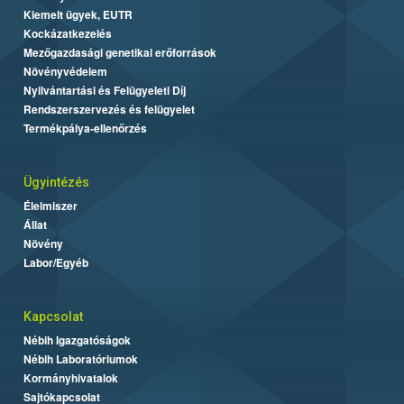
Kiemelt ügyek, EUTR
Kockázatkezelés
Mezőgazdasági genetikai erőforrások
Növényvédelem
Nyilvántartási és Felügyeleti Díj
Rendszerszervezés és felügyelet
Termékpálya-ellenőrzés
Ügyintézés
Élelmiszer
Állat
Növény
Labor/Egyéb
Kapcsolat
Nébih Igazgatóságok
Nébih Laboratóriumok
Kormányhivatalok
Sajtókapcsolat