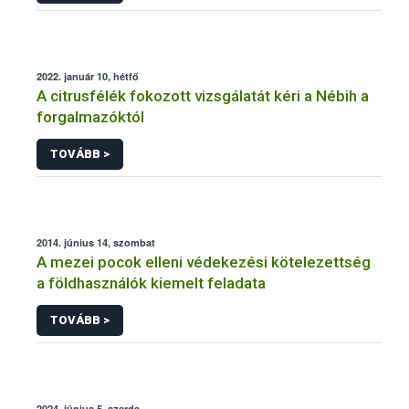
2022. január 10, hétfő
A citrusfélék fokozott vizsgálatát kéri a Nébih a
forgalmazóktól
TOVÁBB >
2014. június 14, szombat
A mezei pocok elleni védekezési kötelezettség
a földhasználók kiemelt feladata
TOVÁBB >
2024. június 5, szerda