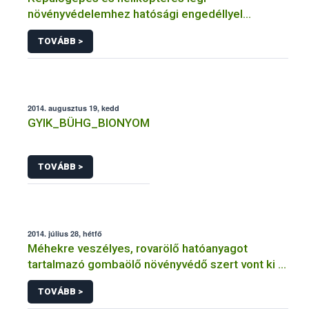
növényvédelemhez hatósági engedéllyel
rendelkező szervezetek
TOVÁBB >
2014. augusztus 19, kedd
GYIK_BÜHG_BIONYOM
TOVÁBB >
2014. július 28, hétfő
Méhekre veszélyes, rovarölő hatóanyagot
tartalmazó gombaölő növényvédő szert vont ki a
forgalomból a NÉBIH
TOVÁBB >