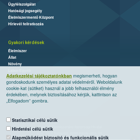
Ügyfélszolgálat
Hatósági jogsegély
Élelmiszermentő Központ
Hírlevél feliratkozás
Gyakori kérdések
Élelmiszer
Állat
Növény
Labor/Egyéb
Adatkezelési tájékoztatónkban
megismerheti, hogyan
gondoskodunk személyes adatai védelméről. Weboldalunk
cookie-kat (sütiket) használ a jobb felhasználói élmény
érdekében, melynek biztosításához kérjük, kattintson az
„Elfogadom” gombra.
Statisztikai célú sütik
Nemzeti Élelmiszerlánc-biztonsági Hivatal
Hirdetési célú sütik
Cím: 1024 Budapest, Keleti Károly utca. 24.
Alapműködést biztosító és funkcionális sütik
×
Levelezési cím: 1525 Budapest. Pf. 30.