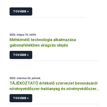
TOVÁBB >
2022. május 16, hétfő
Méhkímélő technológia alkalmazása
gabonafélékben virágzás idején
TOVÁBB >
2023. március 24, péntek
TÁJÉKOZTATÓ értékelő szervezet bevonásáról
növényvédőszer-hatóanyag és növényvédőszer
engedélyezésére, továbbá a meglévő engedély
TOVÁBB >
meghosszabbítására vagy módosítására irányuló
eljárásba