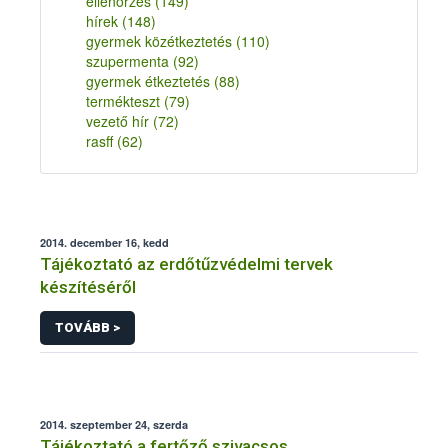
ellenőrzés
(149)
hírek
(148)
gyermek közétkeztetés
(110)
szupermenta
(92)
gyermek étkeztetés
(88)
termékteszt
(79)
vezető hír
(72)
rasff
(62)
2014. december 16, kedd
Tájékoztató az erdőtűzvédelmi tervek
készítéséről
TOVÁBB >
2014. szeptember 24, szerda
Tájékoztató a fertőző szivacsos