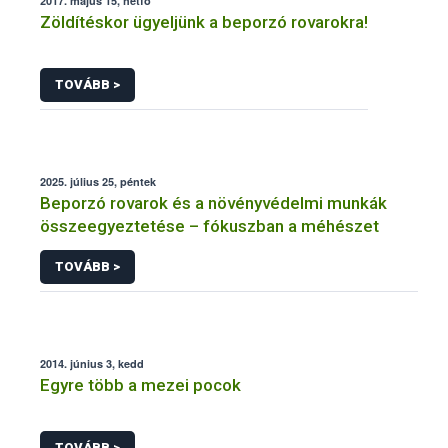
2017. május 15, hétfő
Zöldítéskor ügyeljünk a beporzó rovarokra!
TOVÁBB >
2025. július 25, péntek
Beporzó rovarok és a növényvédelmi munkák
összeegyeztetése – fókuszban a méhészet
TOVÁBB >
2014. június 3, kedd
Egyre több a mezei pocok
TOVÁBB >