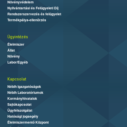
Növényvédelem
Nyilvántartási és Felügyeleti Díj
Rendszerszervezés és felügyelet
Termékpálya-ellenőrzés
Ügyintézés
Élelmiszer
Állat
Növény
Labor/Egyéb
Kapcsolat
Nébih Igazgatóságok
Nébih Laboratóriumok
Kormányhivatalok
Sajtókapcsolat
Ügyfélszolgálat
Hatósági jogsegély
Élelmiszermentő Központ