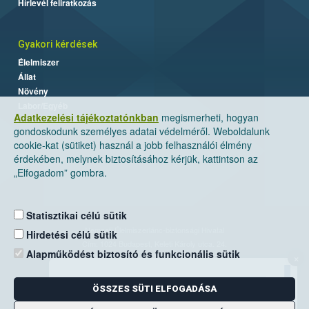
Hírlevél feliratkozás
Gyakori kérdések
Élelmiszer
Állat
Növény
Labor/Egyéb
Adatkezelési tájékoztatónkban
megismerheti, hogyan
gondoskodunk személyes adatai védelméről. Weboldalunk
cookie-kat (sütiket) használ a jobb felhasználói élmény
érdekében, melynek biztosításához kérjük, kattintson az
„Elfogadom” gombra.
Statisztikai célú sütik
Nemzeti Élelmiszerlánc-biztonsági Hivatal
Hirdetési célú sütik
Cím: 1024 Budapest, Keleti Károly utca. 24.
Alapműködést biztosító és funkcionális sütik
×
Levelezési cím: 1525 Budapest. Pf. 30.
ÖSSZES SÜTI ELFOGADÁSA
E-mail:
ugyfelszolgalat@nebih.gov.hu
Zöld szám: 06-80/263-244