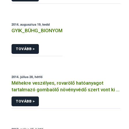
2014. augusztus 19, kedd
GYIK_BÜHG_BIONYOM
TOVÁBB >
2014. július 28, hétfő
Méhekre veszélyes, rovarölő hatóanyagot
tartalmazó gombaölő növényvédő szert vont ki a
forgalomból a NÉBIH
TOVÁBB >