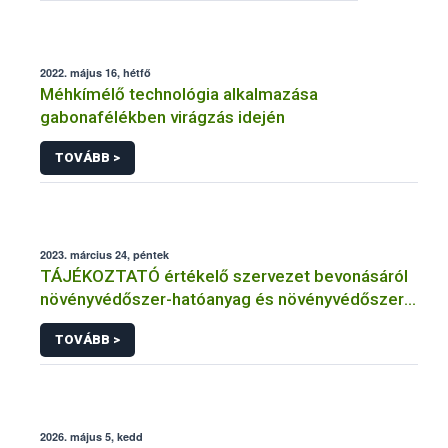
2022. május 16, hétfő
Méhkímélő technológia alkalmazása
gabonafélékben virágzás idején
TOVÁBB >
2023. március 24, péntek
TÁJÉKOZTATÓ értékelő szervezet bevonásáról
növényvédőszer-hatóanyag és növényvédőszer
engedélyezésére, továbbá a meglévő engedély
TOVÁBB >
meghosszabbítására vagy módosítására irányuló
eljárásba
2026. május 5, kedd