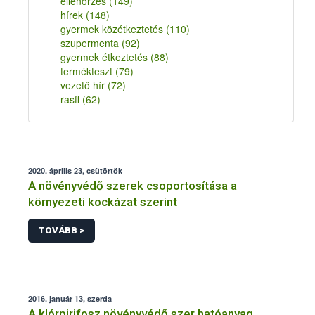
ellenőrzés
(149)
hírek
(148)
gyermek közétkeztetés
(110)
szupermenta
(92)
gyermek étkeztetés
(88)
termékteszt
(79)
vezető hír
(72)
rasff
(62)
2020. április 23, csütörtök
A növényvédő szerek csoportosítása a
környezeti kockázat szerint
TOVÁBB >
2016. január 13, szerda
A klórpirifosz növényvédő szer hatóanyag