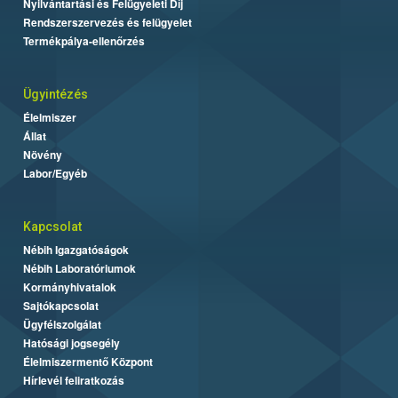
Nyilvántartási és Felügyeleti Díj
Rendszerszervezés és felügyelet
Termékpálya-ellenőrzés
Ügyintézés
Élelmiszer
Állat
Növény
Labor/Egyéb
Kapcsolat
Nébih Igazgatóságok
Nébih Laboratóriumok
Kormányhivatalok
Sajtókapcsolat
Ügyfélszolgálat
Hatósági jogsegély
Élelmiszermentő Központ
Hírlevél feliratkozás