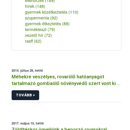
ellenőrzés
(149)
hírek
(148)
gyermek közétkeztetés
(110)
szupermenta
(92)
gyermek étkeztetés
(88)
termékteszt
(79)
vezető hír
(72)
rasff
(62)
2014. július 28, hétfő
Méhekre veszélyes, rovarölő hatóanyagot
tartalmazó gombaölő növényvédő szert vont ki a
forgalomból a NÉBIH
TOVÁBB >
2017. május 15, hétfő
Zöldítéskor ügyeljünk a beporzó rovarokra!