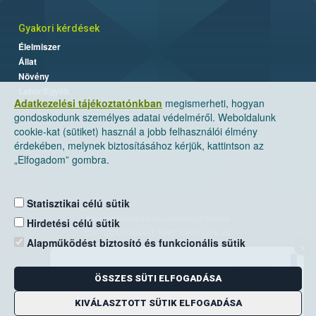
Gyakori kérdések
Élelmiszer
Állat
Növény
Labor/Egyéb
Adatkezelési tájékoztatónkban
megismerheti, hogyan
gondoskodunk személyes adatai védelméről. Weboldalunk
cookie-kat (sütiket) használ a jobb felhasználói élmény
érdekében, melynek biztosításához kérjük, kattintson az
„Elfogadom” gombra.
Statisztikai célú sütik
Nemzeti Élelmiszerlánc-biztonsági Hivatal
Hirdetési célú sütik
Cím: 1024 Budapest, Keleti Károly utca. 24.
Alapműködést biztosító és funkcionális sütik
×
Levelezési cím: 1525 Budapest. Pf. 30.
ÖSSZES SÜTI ELFOGADÁSA
E-mail:
ugyfelszolgalat@nebih.gov.hu
Zöld szám: 06-80/263-244
KIVÁLASZTOTT SÜTIK ELFOGADÁSA
Telefon: 06-1/ 336-9000