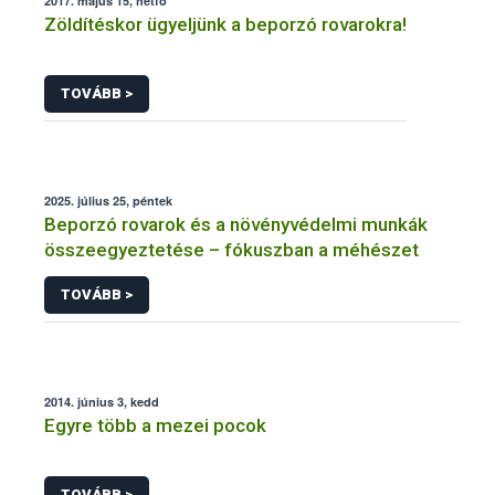
2017. május 15, hétfő
Zöldítéskor ügyeljünk a beporzó rovarokra!
TOVÁBB >
2025. július 25, péntek
Beporzó rovarok és a növényvédelmi munkák
összeegyeztetése – fókuszban a méhészet
TOVÁBB >
2014. június 3, kedd
Egyre több a mezei pocok
TOVÁBB >