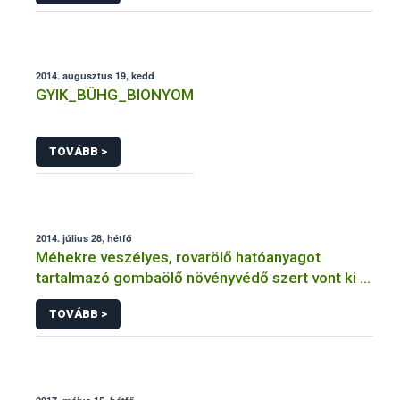
2014. augusztus 19, kedd
GYIK_BÜHG_BIONYOM
TOVÁBB >
2014. július 28, hétfő
Méhekre veszélyes, rovarölő hatóanyagot
tartalmazó gombaölő növényvédő szert vont ki a
forgalomból a NÉBIH
TOVÁBB >