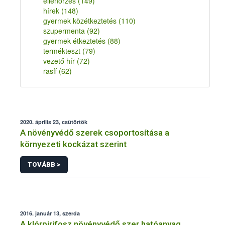
ellenőrzés
(149)
hírek
(148)
gyermek közétkeztetés
(110)
szupermenta
(92)
gyermek étkeztetés
(88)
termékteszt
(79)
vezető hír
(72)
rasff
(62)
2020. április 23, csütörtök
A növényvédő szerek csoportosítása a
környezeti kockázat szerint
TOVÁBB >
2016. január 13, szerda
A klórpirifosz növényvédő szer hatóanyag