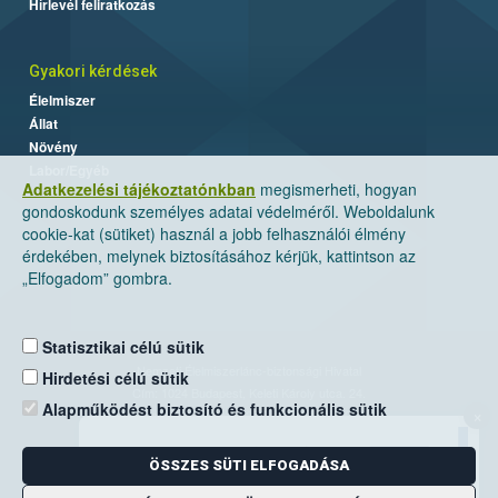
Hírlevél feliratkozás
Gyakori kérdések
Élelmiszer
Állat
Növény
Labor/Egyéb
Adatkezelési tájékoztatónkban
megismerheti, hogyan
gondoskodunk személyes adatai védelméről. Weboldalunk
cookie-kat (sütiket) használ a jobb felhasználói élmény
érdekében, melynek biztosításához kérjük, kattintson az
„Elfogadom” gombra.
Statisztikai célú sütik
Nemzeti Élelmiszerlánc-biztonsági Hivatal
Hirdetési célú sütik
Cím: 1024 Budapest, Keleti Károly utca. 24.
Alapműködést biztosító és funkcionális sütik
×
Levelezési cím: 1525 Budapest. Pf. 30.
ÖSSZES SÜTI ELFOGADÁSA
E-mail:
ugyfelszolgalat@nebih.gov.hu
Zöld szám: 06-80/263-244