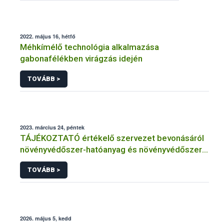
2022. május 16, hétfő
Méhkímélő technológia alkalmazása
gabonafélékben virágzás idején
TOVÁBB >
2023. március 24, péntek
TÁJÉKOZTATÓ értékelő szervezet bevonásáról
növényvédőszer-hatóanyag és növényvédőszer
engedélyezésére, továbbá a meglévő engedély
TOVÁBB >
meghosszabbítására vagy módosítására irányuló
eljárásba
2026. május 5, kedd