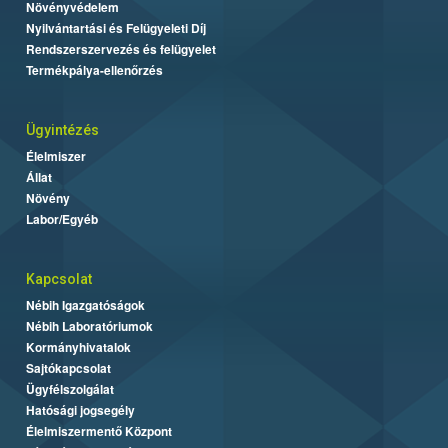
Növényvédelem
Nyilvántartási és Felügyeleti Díj
Rendszerszervezés és felügyelet
Termékpálya-ellenőrzés
Ügyintézés
Élelmiszer
Állat
Növény
Labor/Egyéb
Kapcsolat
Nébih Igazgatóságok
Nébih Laboratóriumok
Kormányhivatalok
Sajtókapcsolat
Ügyfélszolgálat
Hatósági jogsegély
Élelmiszermentő Központ