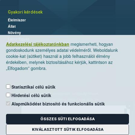
Gyakori kérdések
Élelmiszer
Állat
Növény
Labor/Egyéb
Adatkezelési tájékoztatónkban
megismerheti, hogyan
gondoskodunk személyes adatai védelméről. Weboldalunk
cookie-kat (sütiket) használ a jobb felhasználói élmény
érdekében, melynek biztosításához kérjük, kattintson az
„Elfogadom” gombra.
Statisztikai célú sütik
Nemzeti Élelmiszerlánc-biztonsági Hivatal
Hirdetési célú sütik
Cím: 1024 Budapest, Keleti Károly utca. 24.
Alapműködést biztosító és funkcionális sütik
×
Levelezési cím: 1525 Budapest. Pf. 30.
ÖSSZES SÜTI ELFOGADÁSA
E-mail:
ugyfelszolgalat@nebih.gov.hu
Zöld szám: 06-80/263-244
KIVÁLASZTOTT SÜTIK ELFOGADÁSA
Telefon: 06-1/ 336-9000