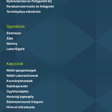
Nyilvántartási és Felügyeleti Díj
Rendszerszervezés és felügyelet
Termékpálya-ellenőrzés
Ügyintézés
Élelmiszer
Állat
Növény
Labor/Egyéb
Kapcsolat
Nébih Igazgatóságok
Nébih Laboratóriumok
Kormányhivatalok
Sajtókapcsolat
Ügyfélszolgálat
Hatósági jogsegély
Élelmiszermentő Központ
Hírlevél feliratkozás