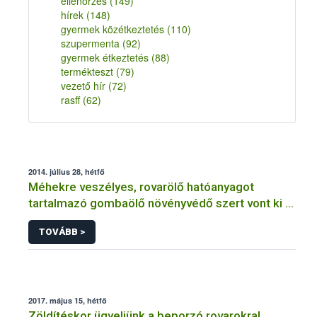
ellenőrzés
(149)
hírek
(148)
gyermek közétkeztetés
(110)
szupermenta
(92)
gyermek étkeztetés
(88)
termékteszt
(79)
vezető hír
(72)
rasff
(62)
2014. július 28, hétfő
Méhekre veszélyes, rovarölő hatóanyagot
tartalmazó gombaölő növényvédő szert vont ki a
forgalomból a NÉBIH
TOVÁBB >
2017. május 15, hétfő
Zöldítéskor ügyeljünk a beporzó rovarokra!