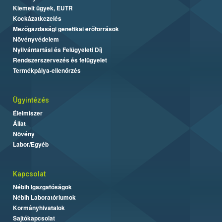
Kiemelt ügyek, EUTR
Kockázatkezelés
Mezőgazdasági genetikai erőforrások
Növényvédelem
Nyilvántartási és Felügyeleti Díj
Rendszerszervezés és felügyelet
Termékpálya-ellenőrzés
Ügyintézés
Élelmiszer
Állat
Növény
Labor/Egyéb
Kapcsolat
Nébih Igazgatóságok
Nébih Laboratóriumok
Kormányhivatalok
Sajtókapcsolat