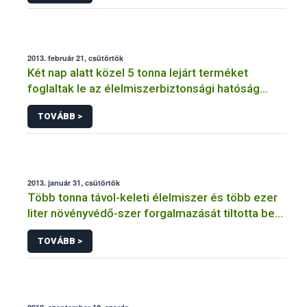
2013. február 21, csütörtök
Két nap alatt közel 5 tonna lejárt terméket
foglaltak le az élelmiszerbiztonsági hatóság
szakemberei
TOVÁBB >
2013. január 31, csütörtök
Több tonna távol-keleti élelmiszer és több ezer
liter növényvédő-szer forgalmazását tiltotta be
egyetlen nap alatt a NÉBIH
TOVÁBB >