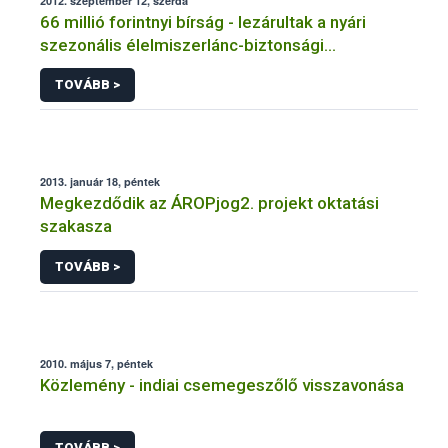
2012. szeptember 12, szerda
66 millió forintnyi bírság - lezárultak a nyári
szezonális élelmiszerlánc-biztonsági
ellenőrzések
TOVÁBB >
2013. január 18, péntek
Megkezdődik az ÁROPjog2. projekt oktatási
szakasza
TOVÁBB >
2010. május 7, péntek
Közlemény - indiai csemegeszőlő visszavonása
TOVÁBB >