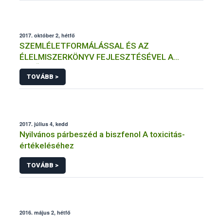
2017. október 2, hétfő
SZEMLÉLETFORMÁLÁSSAL ÉS AZ
ÉLELMISZERKÖNYV FEJLESZTÉSÉVEL A
MINŐSÉGI MAGYAR PÉKTERMÉKEK
TOVÁBB >
(EL)ISMERTSÉGÉÉRT
2017. július 4, kedd
Nyilvános párbeszéd a biszfenol A toxicitás-
értékeléséhez
TOVÁBB >
2016. május 2, hétfő