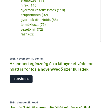
ellenőrzés
(149)
hírek
(148)
gyermek közétkeztetés
(110)
szupermenta
(92)
gyermek étkeztetés
(88)
termékteszt
(79)
vezető hír
(72)
rasff
(62)
2025. november 14, péntek
Az emberi egészség és a környezet védelme
miatt is fontos a növényvédő szer hulladék
szabályszerű kezelése
TOVÁBB >
2024. október 29, kedd
Január 1-jétől egyes dióféléknél és szárított