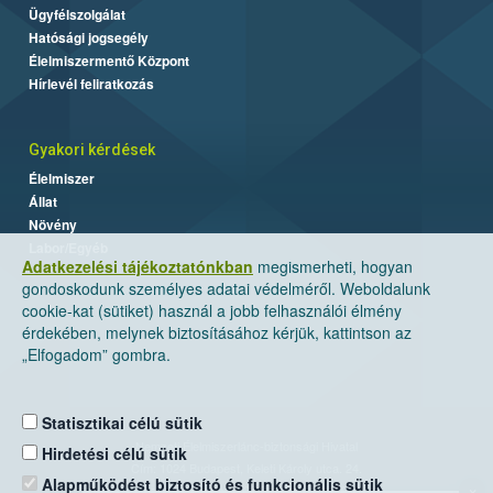
Ügyfélszolgálat
Hatósági jogsegély
Élelmiszermentő Központ
Hírlevél feliratkozás
Gyakori kérdések
Élelmiszer
Állat
Növény
Labor/Egyéb
Adatkezelési tájékoztatónkban
megismerheti, hogyan
gondoskodunk személyes adatai védelméről. Weboldalunk
cookie-kat (sütiket) használ a jobb felhasználói élmény
érdekében, melynek biztosításához kérjük, kattintson az
„Elfogadom” gombra.
Statisztikai célú sütik
Nemzeti Élelmiszerlánc-biztonsági Hivatal
Hirdetési célú sütik
Cím: 1024 Budapest, Keleti Károly utca. 24.
Alapműködést biztosító és funkcionális sütik
×
Levelezési cím: 1525 Budapest. Pf. 30.