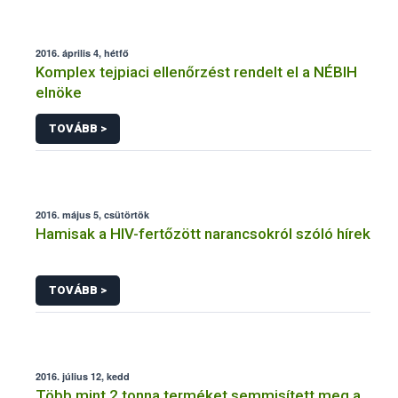
2016. április 4, hétfő
Komplex tejpiaci ellenőrzést rendelt el a NÉBIH
elnöke
TOVÁBB >
2016. május 5, csütörtök
Hamisak a HIV-fertőzött narancsokról szóló hírek
TOVÁBB >
2016. július 12, kedd
Több mint 2 tonna terméket semmisített meg a