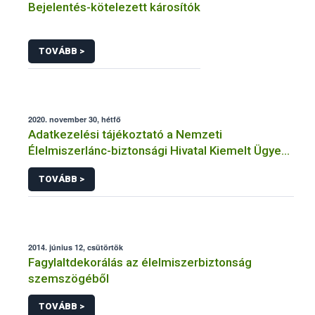
Bejelentés-kötelezett károsítók
TOVÁBB >
2020. november 30, hétfő
Adatkezelési tájékoztató a Nemzeti
Élelmiszerlánc-biztonsági Hivatal Kiemelt Ügyek
Igazgatóság faanyag kereskedelemhez
TOVÁBB >
kapcsolódó adatkezeléséhez
2014. június 12, csütörtök
Fagylaltdekorálás az élelmiszerbiztonság
szemszögéből
TOVÁBB >