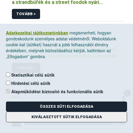
a strandbüfék és a street foodok nyári
szezonális ellenőrzése
TOVÁBB >
Adatkezelési tájékoztatónkban
megismerheti, hogyan
gondoskodunk személyes adatai védelméről. Weboldalunk
2024. október 7, hétfő
cookie-kat (sütiket) használ a jobb felhasználói élmény
Kínából származó, melaminból és poliamidból
érdekében, melynek biztosításához kérjük, kattintson az
készült konyhai és asztali edények behozatala
„Elfogadom” gombra.
TOVÁBB >
Statisztikai célú sütik
Hirdetési célú sütik
Alapműködést biztosító és funkcionális sütik
×
2017. június 29, csütörtök
Afrikai sertéspestis vírust mutattak ki
ÖSSZES SÜTI ELFOGADÁSA
Csehországban
KIVÁLASZTOTT SÜTIK ELFOGADÁSA
TOVÁBB >