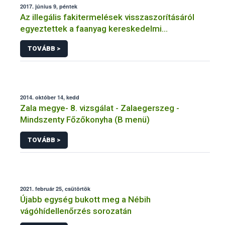
2017. június 9, péntek
Az illegális fakitermelések visszaszorításáról
egyeztettek a faanyag kereskedelmi
láncellenőrzésért felelős hatóságok
TOVÁBB >
2014. október 14, kedd
Zala megye- 8. vizsgálat - Zalaegerszeg -
Mindszenty Főzőkonyha (B menü)
TOVÁBB >
2021. február 25, csütörtök
Újabb egység bukott meg a Nébih
vágóhídellenőrzés sorozatán