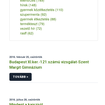
ellenőrzés
(149)
hírek
(148)
gyermek közétkeztetés
(110)
szupermenta
(92)
gyermek étkeztetés
(88)
termékteszt
(79)
vezető hír
(72)
rasff
(62)
2016. február 25, csütörtök
Budapest XI.ker.-121.számú vizsgálat-Szent
Margit Gimnázium
TOVÁBB >
2016. július 28, csütörtök
Mindent a kajsziról