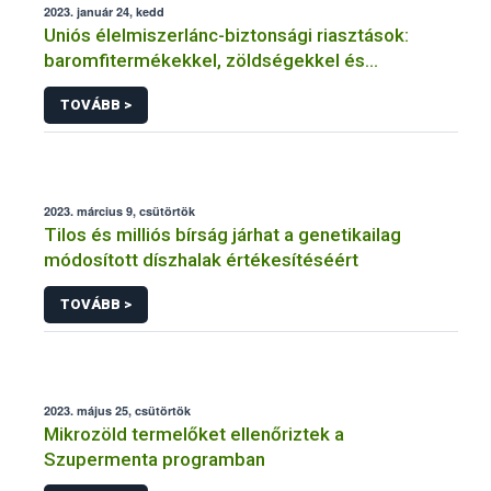
2023. január 24, kedd
Uniós élelmiszerlánc-biztonsági riasztások:
baromfitermékekkel, zöldségekkel és
gyümölcsökkel volt a legtöbb gond
TOVÁBB >
2023. március 9, csütörtök
Tilos és milliós bírság járhat a genetikailag
módosított díszhalak értékesítéséért
TOVÁBB >
2023. május 25, csütörtök
Mikrozöld termelőket ellenőriztek a
Szupermenta programban