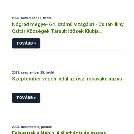
2020. november 17, kedd
Nógrád megye- 64. számú vizsgálat - Csitár- Iliny
Csitár Községek Társult Idősek Klubja
Főzőkonyha - Csitár
TOVÁBB >
2023. szeptember 25, hétfő
Szeptember végén indul az őszi rókavakcinázás
TOVÁBB >
2023. december 8, péntek
Felavatták a Nébih új állatházát és magas