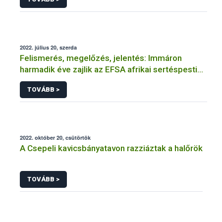
2022. július 20, szerda
Felismerés, megelőzés, jelentés: Immáron
harmadik éve zajlik az EFSA afrikai sertéspestis
tájékoztató kampánya
TOVÁBB >
2022. október 20, csütörtök
A Csepeli kavicsbányatavon razziáztak a halőrök
TOVÁBB >