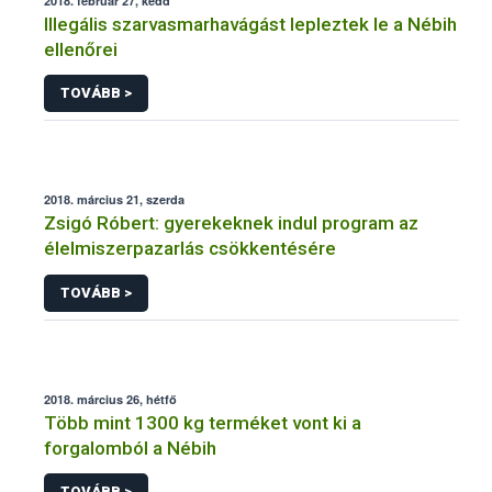
2018. február 27, kedd
Illegális szarvasmarhavágást lepleztek le a Nébih
ellenőrei
TOVÁBB >
2018. március 21, szerda
Zsigó Róbert: gyerekeknek indul program az
élelmiszerpazarlás csökkentésére
TOVÁBB >
2018. március 26, hétfő
Több mint 1300 kg terméket vont ki a
forgalomból a Nébih
TOVÁBB >