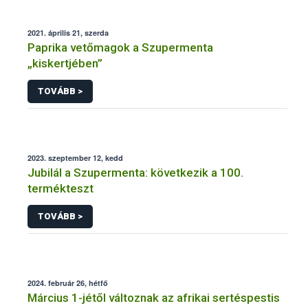
2021. április 21, szerda
Paprika vetőmagok a Szupermenta
„kiskertjében”
TOVÁBB >
2023. szeptember 12, kedd
Jubilál a Szupermenta: következik a 100.
termékteszt
TOVÁBB >
2024. február 26, hétfő
Március 1-jétől változnak az afrikai sertéspestis