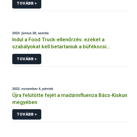
TOVÁBB >
2023. június 28, szerda
Indul a Food Truck-ellenőrzés: ezeket a
szabályokat kell betartaniuk a büfékocsi
üzemeltetőknek
TOVÁBB >
2022. november 4, péntek
Újra felütötte fejét a madárinfluenza Bács-Kiskun
megyében
TOVÁBB >