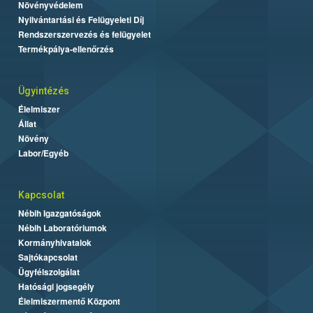
Növényvédelem
Nyilvántartási és Felügyeleti Díj
Rendszerszervezés és felügyelet
Termékpálya-ellenőrzés
Ügyintézés
Élelmiszer
Állat
Növény
Labor/Egyéb
Kapcsolat
Nébih Igazgatóságok
Nébih Laboratóriumok
Kormányhivatalok
Sajtókapcsolat
Ügyfélszolgálat
Hatósági jogsegély
Élelmiszermentő Központ