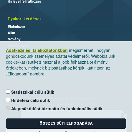
Hírlevél feliratkozás
Gyakori kérdések
Élelmiszer
Állat
Növény
Labor/Egyéb
Adatkezelési tájékoztatónkban
megismerheti, hogyan
gondoskodunk személyes adatai védelméről. Weboldalunk
cookie-kat (sütiket) használ a jobb felhasználói élmény
érdekében, melynek biztosításához kérjük, kattintson az
„Elfogadom” gombra.
Statisztikai célú sütik
Nemzeti Élelmiszerlánc-biztonsági Hivatal
Hirdetési célú sütik
Cím: 1024 Budapest, Keleti Károly utca. 24.
Alapműködést biztosító és funkcionális sütik
×
Levelezési cím: 1525 Budapest. Pf. 30.
ÖSSZES SÜTI ELFOGADÁSA
E-mail:
ugyfelszolgalat@nebih.gov.hu
Zöld szám: 06-80/263-244