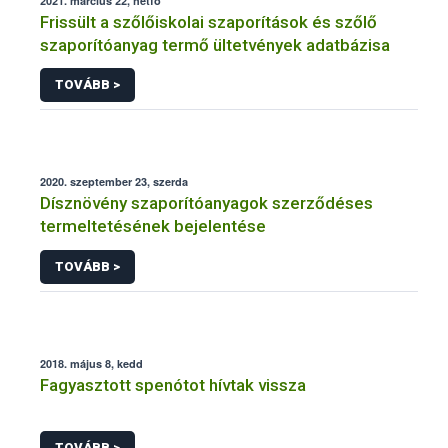
2021. március 22, hétfő
Frissült a szőlőiskolai szaporítások és szőlő
szaporítóanyag termő ültetvények adatbázisa
TOVÁBB >
2020. szeptember 23, szerda
Dísznövény szaporítóanyagok szerződéses
termeltetésének bejelentése
TOVÁBB >
2018. május 8, kedd
Fagyasztott spenótot hívtak vissza
TOVÁBB >