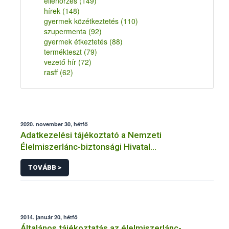
ellenőrzés
(149)
hírek
(148)
gyermek közétkeztetés
(110)
szupermenta
(92)
gyermek étkeztetés
(88)
termékteszt
(79)
vezető hír
(72)
rasff
(62)
2020. november 30, hétfő
Adatkezelési tájékoztató a Nemzeti
Élelmiszerlánc-biztonsági Hivatal
Állatgyógyászati Termékek Igazgatósága
TOVÁBB >
közhatalmi eljárásaihoz kapcsolódó
adatkezeléséhez
2014. január 20, hétfő
Általános tájékoztatás az élelmiszerlánc-