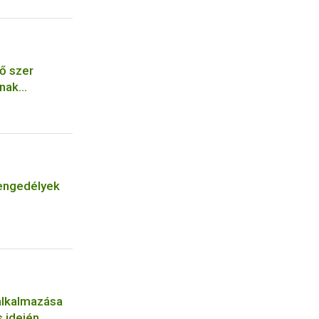
ő szer
ának
engedélyek
alkalmazása
 idején