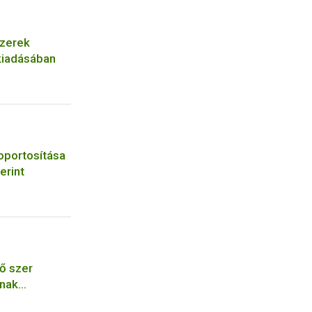
szerek
 kiadásában
oportosítása
erint
ő szer
ának