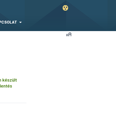
PCSOLAT
n készült
lentés