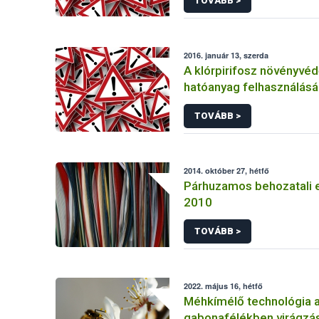
TOVÁBB >
2016. január 13, szerda
A klórpirifosz növényvéd
hatóanyag felhasználás
korlátozása
TOVÁBB >
2014. október 27, hétfő
Párhuzamos behozatali 
2010
TOVÁBB >
2022. május 16, hétfő
Méhkímélő technológia 
gabonafélékben virágzás