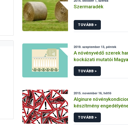
2014. október 1, szerda
Szermaradék
TOVÁBB >
2019. szeptember 13, péntek
A növényvédő szerek ha
kockázati mutatói Magy
TOVÁBB >
2015. november 16, hétfő
Alginure növénykondicio
készítmény engedélyén
felfüggesztése
TOVÁBB >