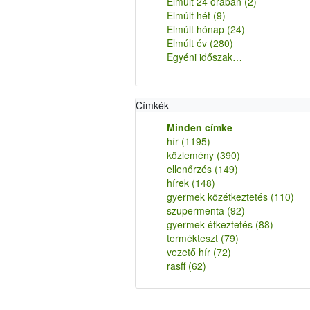
Elmúlt 24 órában
(2)
Elmúlt hét
(9)
Elmúlt hónap
(24)
Elmúlt év
(280)
Egyéni időszak…
Címkék
Minden címke
hír
(1195)
közlemény
(390)
ellenőrzés
(149)
hírek
(148)
gyermek közétkeztetés
(110)
szupermenta
(92)
gyermek étkeztetés
(88)
termékteszt
(79)
vezető hír
(72)
rasff
(62)