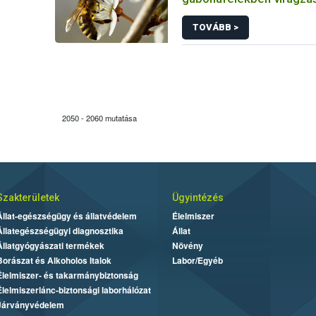
TOVÁBB >
2050 - 2060 mutatása
Szakterületek
Ügyintézés
Állat-egészségügy és állatvédelem
Élelmiszer
Állategészségügyi diagnosztika
Állat
Állatgyógyászati termékek
Növény
Borászat és Alkoholos Italok
Labor/Egyéb
Élelmiszer- és takarmánybiztonság
Élelmiszerlánc-biztonsági laborhálózat
Járványvédelem