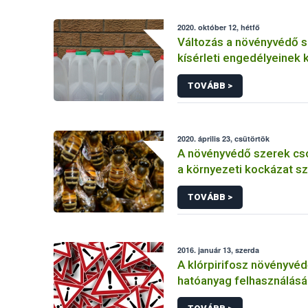
2020. október 12, hétfő
Változás a növényvédő 
kísérleti engedélyeinek
TOVÁBB >
2020. április 23, csütörtök
A növényvédő szerek cs
a környezeti kockázat sz
TOVÁBB >
2016. január 13, szerda
A klórpirifosz növényvéd
hatóanyag felhasználás
korlátozása