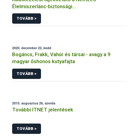
Élelmiszerlánc-biztonsági
Hivatal tevékenységéhez kötődő érintetti jogok
TOVÁBB >
gyakorlásával összefüggő adatkezeléseihez
2020. december 22, kedd
Bogáncs, Frakk, Vahúr és társai - avagy a 9
magyar őshonos kutyafajta
TOVÁBB >
2015. augusztus 26, szerda
További ITNET jelentések
TOVÁBB >