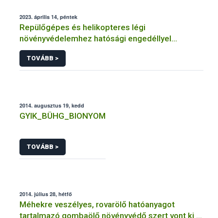
2023. április 14, péntek
Repülőgépes és helikopteres légi
növényvédelemhez hatósági engedéllyel
rendelkező szervezetek
TOVÁBB >
2014. augusztus 19, kedd
GYIK_BÜHG_BIONYOM
TOVÁBB >
2014. július 28, hétfő
Méhekre veszélyes, rovarölő hatóanyagot
tartalmazó gombaölő növényvédő szert vont ki a