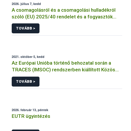
2026. július 7, kedd
A csomagolásról és a csomagolási hulladékról
szóló (EU) 2025/40 rendelet és a fogyasztók
élelmiszerekkel kapcsolatos tájékoztatásáról
TOVÁBB >
szóló 1169/2011/EU rendelet jelölési
kötelezettségeinek összehangolásáról szóló
AÉM – Nébih szakmai álláspont
2021. október 5, kedd
Az Európai Unióba történő behozatal során a
TRACES (IMSOC) rendszerben kiállított Közös
Egészségügyi Beléptetési Okmány: KEBO-D
TOVÁBB >
(angolul: CHEDD) használata
2026. február 13, péntek
EUTR ügyintézés