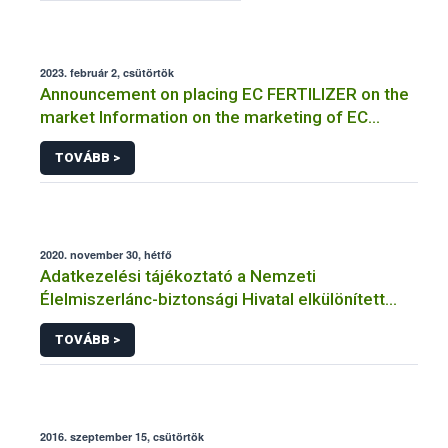
2023. február 2, csütörtök
Announcement on placing EC FERTILIZER on the
market Information on the marketing of EC
FERTILIZER and the application for a certificate
TOVÁBB >
2020. november 30, hétfő
Adatkezelési tájékoztató a Nemzeti
Élelmiszerlánc-biztonsági Hivatal elkülönített
visszaélés-bejelentési rendszerhez kapcsolódó
TOVÁBB >
adatkezeléséhez
2016. szeptember 15, csütörtök