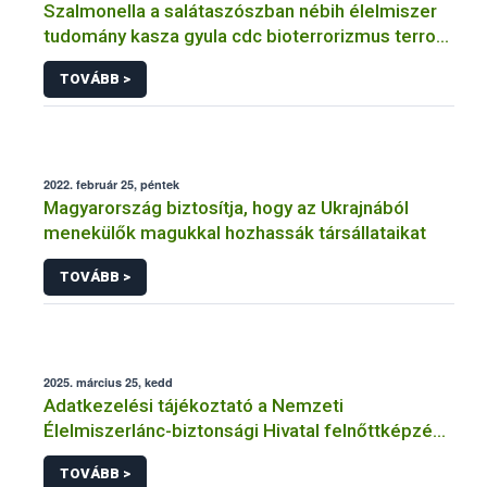
Szalmonella a salátaszószban nébih élelmiszer
tudomány kasza gyula cdc bioterrorizmus terror
lépfene
TOVÁBB >
2022. február 25, péntek
Magyarország biztosítja, hogy az Ukrajnából
menekülők magukkal hozhassák társállataikat
TOVÁBB >
2025. március 25, kedd
Adatkezelési tájékoztató a Nemzeti
Élelmiszerlánc-biztonsági Hivatal felnőttképzési
tevékenységéhez kapcsolódó adatkezeléséhez
TOVÁBB >