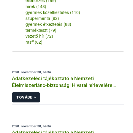
ellenőrzés
(149)
hírek
(148)
gyermek közétkeztetés
(110)
szupermenta
(92)
gyermek étkeztetés
(88)
termékteszt
(79)
vezető hír
(72)
rasff
(62)
2020. november 30, hétfő
Adatkezelési tájékoztató a Nemzeti
Élelmiszerlánc-biztonsági Hivatal hírlevelére
történő regisztrációhoz kapcsolódó
TOVÁBB >
adatkezelések vonatkozásában
2020. november 30, hétfő
Adatkezelési tájékoztató a Nemzeti