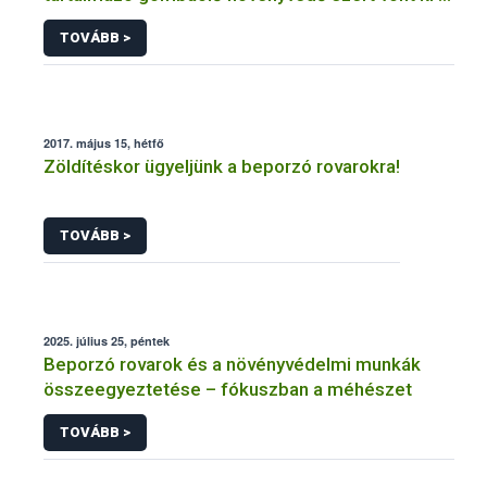
forgalomból a NÉBIH
TOVÁBB >
2017. május 15, hétfő
Zöldítéskor ügyeljünk a beporzó rovarokra!
TOVÁBB >
2025. július 25, péntek
Beporzó rovarok és a növényvédelmi munkák
összeegyeztetése – fókuszban a méhészet
TOVÁBB >