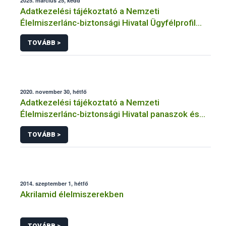
2025. március 25, kedd
Adatkezelési tájékoztató a Nemzeti
Élelmiszerlánc-biztonsági Hivatal Ügyfélprofil
Rendszerben kistermelői tevékenység
TOVÁBB >
témakörben intézhető közhatalmi eljárásaihoz
kapcsolódó adatkezeléséhez
2020. november 30, hétfő
Adatkezelési tájékoztató a Nemzeti
Élelmiszerlánc-biztonsági Hivatal panaszok és
közérdekű bejelentések kezeléséhez
TOVÁBB >
kapcsolódó adatkezeléséhez
2014. szeptember 1, hétfő
Akrilamid élelmiszerekben
TOVÁBB >