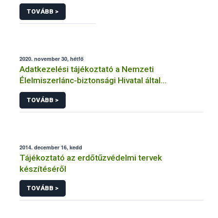
TOVÁBB >
2020. november 30, hétfő
Adatkezelési tájékoztató a Nemzeti
Élelmiszerlánc-biztonsági Hivatal által
üzemeltetett élelmiszerlánc-felügyeleti
TOVÁBB >
információs rendszerhez (FELIR) kapcsolódó
adatkezeléséhez
2014. december 16, kedd
Tájékoztató az erdőtűzvédelmi tervek
készítéséről
TOVÁBB >