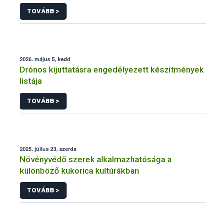
engedélyezésére, továbbá a meglévő engedély
TOVÁBB >
meghosszabbítására vagy módosítására irányuló
eljárásba
2026. május 5, kedd
Drónos kijuttatásra engedélyezett készítmények
listája
TOVÁBB >
2025. július 23, szerda
Növényvédő szerek alkalmazhatósága a
különböző kukorica kultúrákban
TOVÁBB >