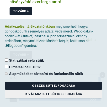
növényvédő szerforgalomról
TOVÁBB >
Adatkezelési tájékoztatónkban
megismerheti, hogyan
gondoskodunk személyes adatai védelméről. Weboldalunk
2022. január 10, hétfő
cookie-kat (sütiket) használ a jobb felhasználói élmény
A citrusfélék fokozott vizsgálatát kéri a Nébih a
érdekében, melynek biztosításához kérjük, kattintson az
forgalmazóktól
„Elfogadom” gombra.
TOVÁBB >
Statisztikai célú sütik
Hirdetési célú sütik
Alapműködést biztosító és funkcionális sütik
×
2014. június 14, szombat
A mezei pocok elleni védekezési kötelezettség
ÖSSZES SÜTI ELFOGADÁSA
a földhasználók kiemelt feladata
KIVÁLASZTOTT SÜTIK ELFOGADÁSA
TOVÁBB >