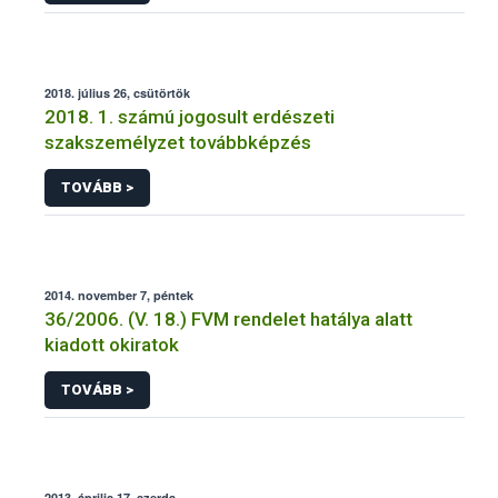
2018. július 26, csütörtök
2018. 1. számú jogosult erdészeti
szakszemélyzet továbbképzés
TOVÁBB >
2014. november 7, péntek
36/2006. (V. 18.) FVM rendelet hatálya alatt
kiadott okiratok
TOVÁBB >
2013. április 17, szerda