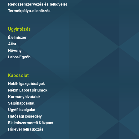
Rendszerszervezés és felügyelet
Termékpálya-ellenőrzés
Ügyintézés
Élelmiszer
Állat
Növény
Labor/Egyéb
Kapcsolat
Nébih Igazgatóságok
Nébih Laboratóriumok
Kormányhivatalok
Sajtókapcsolat
Ügyfélszolgálat
Hatósági jogsegély
Élelmiszermentő Központ
Hírlevél feliratkozás