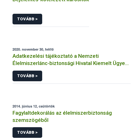
TOVÁBB >
2020. november 30, hétfő
Adatkezelési tájékoztató a Nemzeti
Élelmiszerlánc-biztonsági Hivatal Kiemelt Ügyek
Igazgatóság faanyag kereskedelemhez
TOVÁBB >
kapcsolódó adatkezeléséhez
2014. június 12, csütörtök
Fagylaltdekorálás az élelmiszerbiztonság
szemszögéből
TOVÁBB >