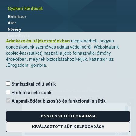
Gyakori kérdések
Élelmiszer
Állat
Növény
Labor/Egyéb
Adatkezelési tájékoztatónkban
megismerheti, hogyan
gondoskodunk személyes adatai védelméről. Weboldalunk
cookie-kat (sütiket) használ a jobb felhasználói élmény
érdekében, melynek biztosításához kérjük, kattintson az
„Elfogadom” gombra.
Statisztikai célú sütik
Nemzeti Élelmiszerlánc-biztonsági Hivatal
Hirdetési célú sütik
Cím: 1024 Budapest, Keleti Károly utca. 24.
Alapműködést biztosító és funkcionális sütik
×
Levelezési cím: 1525 Budapest. Pf. 30.
ÖSSZES SÜTI ELFOGADÁSA
E-mail:
ugyfelszolgalat@nebih.gov.hu
Zöld szám: 06-80/263-244
KIVÁLASZTOTT SÜTIK ELFOGADÁSA
Telefon: 06-1/ 336-9000