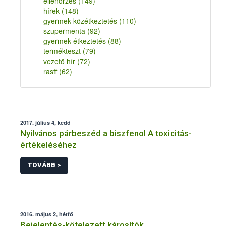
ellenőrzés
(149)
hírek
(148)
gyermek közétkeztetés
(110)
szupermenta
(92)
gyermek étkeztetés
(88)
termékteszt
(79)
vezető hír
(72)
rasff
(62)
2017. július 4, kedd
Nyilvános párbeszéd a biszfenol A toxicitás-
értékeléséhez
TOVÁBB >
2016. május 2, hétfő
Bejelentés-kötelezett károsítók