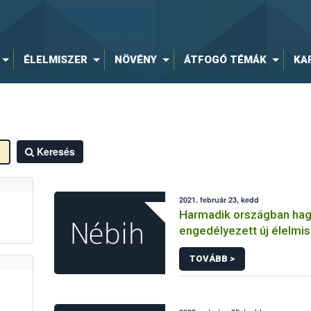
ÉLELMISZER
NÖVÉNY
ÁTFOGÓ TÉMÁK
KA
Keresés
2021. február 23, kedd
Harmadik országban ha
engedélyezett új élelmi
Európai Unióban
TOVÁBB >