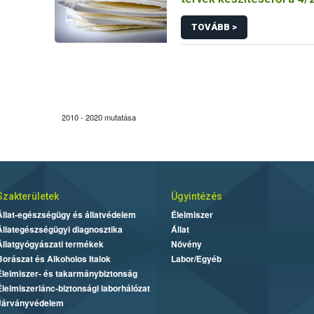
ÖM rendelet előírásai al
TOVÁBB >
2010 - 2020 mutatása
Szakterületek
Ügyintézés
Állat-egészségügy és állatvédelem
Élelmiszer
Állategészségügyi diagnosztika
Állat
Állatgyógyászati termékek
Növény
Borászat és Alkoholos Italok
Labor/Egyéb
Élelmiszer- és takarmánybiztonság
Élelmiszerlánc-biztonsági laborhálózat
Járványvédelem