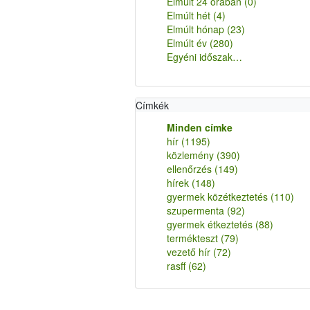
Elmúlt 24 órában
(0)
Elmúlt hét
(4)
Elmúlt hónap
(23)
Elmúlt év
(280)
Egyéni időszak…
Címkék
Minden címke
hír
(1195)
közlemény
(390)
ellenőrzés
(149)
hírek
(148)
gyermek közétkeztetés
(110)
szupermenta
(92)
gyermek étkeztetés
(88)
termékteszt
(79)
vezető hír
(72)
rasff
(62)