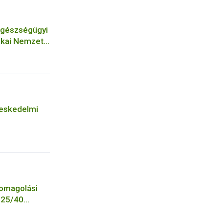
egészségügyi
ikai Nemzeti
m
reskedelmi
somagolási
2025/40
k