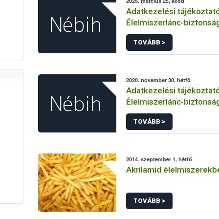
2025. március 25, kedd
Adatkezelési tájékoztat
Élelmiszerlánc-biztonság
Ügyfélprofil Rendszerbe
TOVÁBB >
tevékenység témakörben
közhatalmi eljárásaihoz
adatkezeléséhez
2020. november 30, hétfő
Adatkezelési tájékoztat
Élelmiszerlánc-biztonság
panaszok és közérdekű 
TOVÁBB >
kezeléséhez kapcsolód
adatkezeléséhez
2014. szeptember 1, hétfő
Akrilamid élelmiszerekb
TOVÁBB >