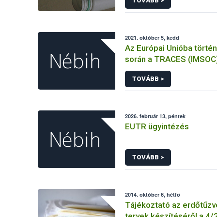
TOVÁBB >
élelmiszerekkel kapcsol
tájékoztatásáról szóló
rendelet jelölési kötele
összehangolásáról szóló AÉM 
2021. október 5, kedd
Nébih szakmai álláspont
Az Európai Unióba törté
során a TRACES (IMSOC
rendszerben kiállított K
TOVÁBB >
Egészségügyi Belépteté
KEBO-D (angolul: CHEDD)
2026. február 13, péntek
EUTR ügyintézés
TOVÁBB >
2014. október 6, hétfő
Tájékoztató az erdőtűz
tervek készítéséről a 4/20