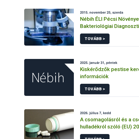
2015. november 25, szerda
Nébih ÉLI Pécsi Növény
Bakteriológiai Diagnoszt
Referencia Laboratóriu
TOVÁBB >
2025. január 31, péntek
Kiskérődzők pestise ke
információk
TOVÁBB >
2026. július 7, kedd
A csomagolásról és a c
hulladékról szóló (EU) 
rendelet és a fogyasztó