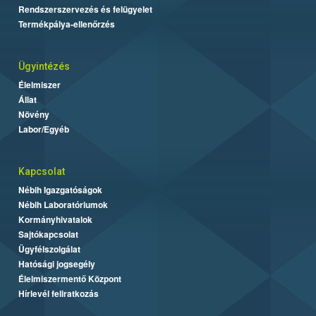
Rendszerszervezés és felügyelet
Termékpálya-ellenőrzés
Ügyintézés
Élelmiszer
Állat
Növény
Labor/Egyéb
Kapcsolat
Nébih Igazgatóságok
Nébih Laboratóriumok
Kormányhivatalok
Sajtókapcsolat
Ügyfélszolgálat
Hatósági jogsegély
Élelmiszermentő Központ
Hírlevél feliratkozás