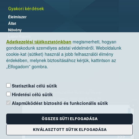
Gyakori kérdések
Élelmiszer
Állat
Növény
Labor/Egyéb
Adatkezelési tájékoztatónkban
megismerheti, hogyan
gondoskodunk személyes adatai védelméről. Weboldalunk
cookie-kat (sütiket) használ a jobb felhasználói élmény
érdekében, melynek biztosításához kérjük, kattintson az
„Elfogadom” gombra.
Statisztikai célú sütik
Nemzeti Élelmiszerlánc-biztonsági Hivatal
Hirdetési célú sütik
Cím: 1024 Budapest, Keleti Károly utca. 24.
Alapműködést biztosító és funkcionális sütik
×
Levelezési cím: 1525 Budapest. Pf. 30.
ÖSSZES SÜTI ELFOGADÁSA
E-mail:
ugyfelszolgalat@nebih.gov.hu
Zöld szám: 06-80/263-244
KIVÁLASZTOTT SÜTIK ELFOGADÁSA
Telefon: 06-1/ 336-9000