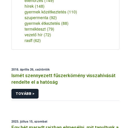
ellenőrzés
(149)
hírek
(148)
gyermek közétkeztetés
(110)
szupermenta
(92)
gyermek étkeztetés
(88)
termékteszt
(79)
vezető hír
(72)
rasff
(62)
2018. április 26, csütörtök
Ismét szennyezett fűszerkömény visszahívását
rendelte el a hatóság
TOVÁBB >
2023. július 15, szombat
Egy hét maradt rajzban elmesélni, mit tanultunk a