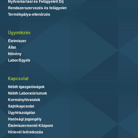
Nyilvántartási és Felügyeleti Díj
Rendszerszervezés és felügyelet
Termékpálya-ellenőrzés
Ügyintézés
Élelmiszer
Állat
Növény
Labor/Egyéb
Kapcsolat
Nébih Igazgatóságok
Nébih Laboratóriumok
Kormányhivatalok
Sajtókapcsolat
Ügyfélszolgálat
Hatósági jogsegély
Élelmiszermentő Központ
Hírlevél feliratkozás