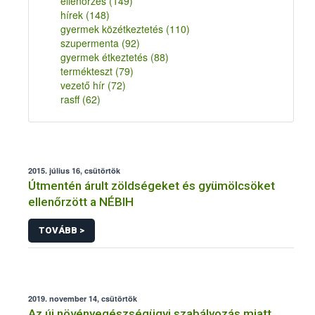
ellenőrzés
(149)
hírek
(148)
gyermek közétkeztetés
(110)
szupermenta
(92)
gyermek étkeztetés
(88)
termékteszt
(79)
vezető hír
(72)
rasff
(62)
2015. július 16, csütörtök
Útmentén árult zöldségeket és gyümölcsöket
ellenőrzött a NÉBIH
TOVÁBB >
2019. november 14, csütörtök
Az új növényegészségügyi szabályozás miatt