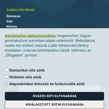
Gyakori kérdések
Élelmiszer
Állat
Növény
Labor/Egyéb
Adatkezelési tájékoztatónkban
megismerheti, hogyan
gondoskodunk személyes adatai védelméről. Weboldalunk
cookie-kat (sütiket) használ a jobb felhasználói élmény
érdekében, melynek biztosításához kérjük, kattintson az
„Elfogadom” gombra.
Statisztikai célú sütik
Nemzeti Élelmiszerlánc-biztonsági Hivatal
Hirdetési célú sütik
Cím: 1024 Budapest, Keleti Károly utca. 24.
Alapműködést biztosító és funkcionális sütik
×
Levelezési cím: 1525 Budapest. Pf. 30.
ÖSSZES SÜTI ELFOGADÁSA
E-mail:
ugyfelszolgalat@nebih.gov.hu
Zöld szám: 06-80/263-244
KIVÁLASZTOTT SÜTIK ELFOGADÁSA
Telefon: 06-1/ 336-9000