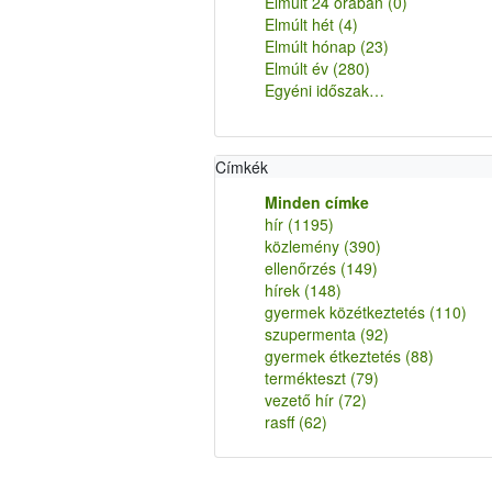
Elmúlt 24 órában
(0)
Elmúlt hét
(4)
Elmúlt hónap
(23)
Elmúlt év
(280)
Egyéni időszak…
Címkék
Minden címke
hír
(1195)
közlemény
(390)
ellenőrzés
(149)
hírek
(148)
gyermek közétkeztetés
(110)
szupermenta
(92)
gyermek étkeztetés
(88)
termékteszt
(79)
vezető hír
(72)
rasff
(62)