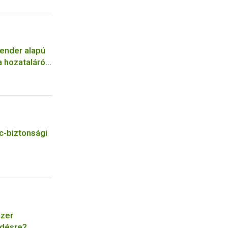
kender alapú
 hozataláról
c-biztonsági
szer
edésre?