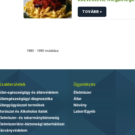
(közismert néven ételm
TOVÁBB >
ételfertőzésre)
1980 - 1990 mutatása
Szakterületek
Ügyintézés
Állat-egészségügy és állatvédelem
Élelmiszer
Állategészségügyi diagnosztika
Állat
Állatgyógyászati termékek
Növény
Borászat és Alkoholos Italok
Labor/Egyéb
Élelmiszer- és takarmánybiztonság
Élelmiszerlánc-biztonsági laborhálózat
Járványvédelem