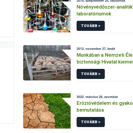
2014. szeptember 25, csütörtök
Növényvédőszer-analitik
laboratóriumok
TOVÁBB >
2012. november 27, kedd
Munkában a Nemzeti Éle
biztonsági Hivatal kieme
ellenőrzéseket végző ak
TOVÁBB >
2022. március 26, szombat
Erózióvédelem és gyakor
bemutatása
TOVÁBB >