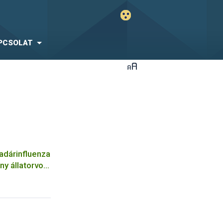
PCSOLAT
adárinfluenza
ny állatorvos
yar