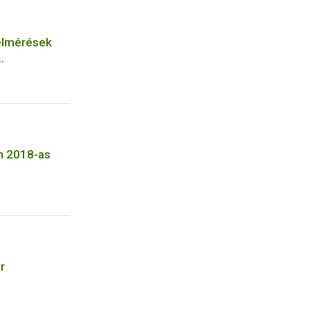
felmérések
h 2018-as
r