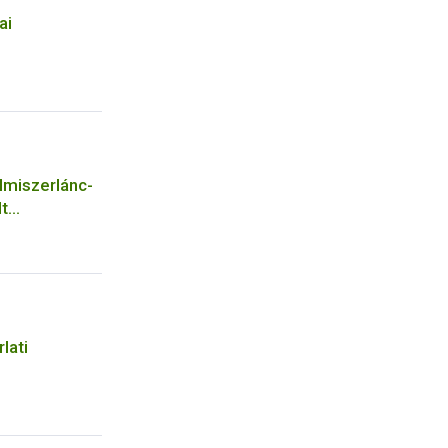
ai
lmiszerlánc-
lt
ciócsoportja
lati