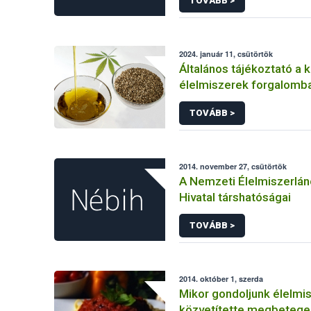
TOVÁBB >
2024. január 11, csütörtök
Általános tájékoztató a 
élelmiszerek forgalomba
és azok szabályozásáról
TOVÁBB >
2014. november 27, csütörtök
A Nemzeti Élelmiszerlán
Hivatal társhatóságai
TOVÁBB >
2014. október 1, szerda
Mikor gondoljunk élelmi
közvetítette megbeteg