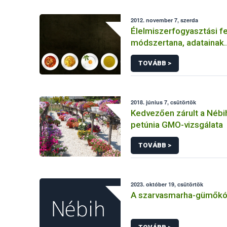
2012. november 7, szerda
Élelmiszerfogyasztási 
módszertana, adatainak
megbízhatósága
TOVÁBB >
2018. június 7, csütörtök
Kedvezően zárult a Nébi
petúnia GMO-vizsgálata
TOVÁBB >
2023. október 19, csütörtök
A szarvasmarha-gümőkó