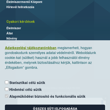
Élelmiszermentő Központ
Hírlevél feliratkozás
Gyakori kérdések
Élelmiszer
Állat
Növény
Labor/Egyéb
Adatkezelési tájékoztatónkban
megismerheti, hogyan
gondoskodunk személyes adatai védelméről. Weboldalunk
cookie-kat (sütiket) használ a jobb felhasználói élmény
érdekében, melynek biztosításához kérjük, kattintson az
„Elfogadom” gombra.
Statisztikai célú sütik
Nemzeti Élelmiszerlánc-biztonsági Hivatal
Hirdetési célú sütik
Cím: 1024 Budapest, Keleti Károly utca. 24.
Alapműködést biztosító és funkcionális sütik
×
Levelezési cím: 1525 Budapest. Pf. 30.
ÖSSZES SÜTI ELFOGADÁSA