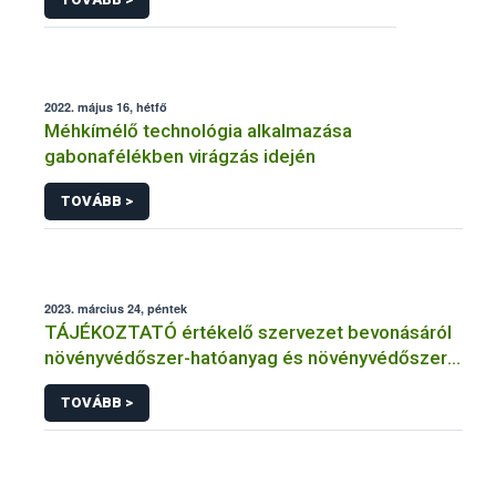
2022. május 16, hétfő
Méhkímélő technológia alkalmazása
gabonafélékben virágzás idején
TOVÁBB >
2023. március 24, péntek
TÁJÉKOZTATÓ értékelő szervezet bevonásáról
növényvédőszer-hatóanyag és növényvédőszer
engedélyezésére, továbbá a meglévő engedély
TOVÁBB >
meghosszabbítására vagy módosítására irányuló
eljárásba