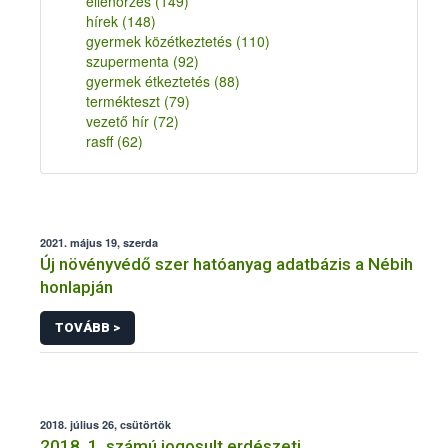
ellenőrzés
(149)
hírek
(148)
gyermek közétkeztetés
(110)
szupermenta
(92)
gyermek étkeztetés
(88)
termékteszt
(79)
vezető hír
(72)
rasff
(62)
2021. május 19, szerda
Új növényvédő szer hatóanyag adatbázis a Nébih
honlapján
TOVÁBB >
2018. július 26, csütörtök
2018. 1. számú jogosult erdészeti