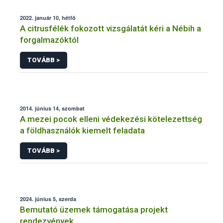
2022. január 10, hétfő
A citrusfélék fokozott vizsgálatát kéri a Nébih a
forgalmazóktól
TOVÁBB >
2014. június 14, szombat
A mezei pocok elleni védekezési kötelezettség
a földhasználók kiemelt feladata
TOVÁBB >
2024. június 5, szerda
Bemutató üzemek támogatása projekt
rendezvények