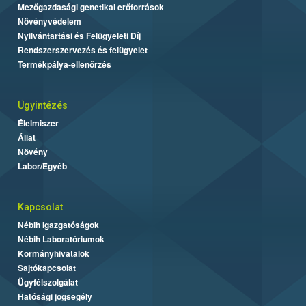
Mezőgazdasági genetikai erőforrások
Növényvédelem
Nyilvántartási és Felügyeleti Díj
Rendszerszervezés és felügyelet
Termékpálya-ellenőrzés
Ügyintézés
Élelmiszer
Állat
Növény
Labor/Egyéb
Kapcsolat
Nébih Igazgatóságok
Nébih Laboratóriumok
Kormányhivatalok
Sajtókapcsolat
Ügyfélszolgálat
Hatósági jogsegély