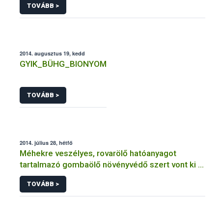
TOVÁBB >
2014. augusztus 19, kedd
GYIK_BÜHG_BIONYOM
TOVÁBB >
2014. július 28, hétfő
Méhekre veszélyes, rovarölő hatóanyagot
tartalmazó gombaölő növényvédő szert vont ki a
forgalomból a NÉBIH
TOVÁBB >