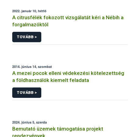
2022. január 10, hétfő
A citrusfélék fokozott vizsgálatát kéri a Nébih a
forgalmazóktól
TOVÁBB >
2014. június 14, szombat
A mezei pocok elleni védekezési kötelezettség
a földhasználók kiemelt feladata
TOVÁBB >
2024. június 5, szerda
Bemutató üzemek támogatása projekt
rendezvények