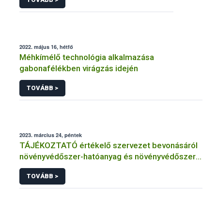
2022. május 16, hétfő
Méhkímélő technológia alkalmazása
gabonafélékben virágzás idején
TOVÁBB >
2023. március 24, péntek
TÁJÉKOZTATÓ értékelő szervezet bevonásáról
növényvédőszer-hatóanyag és növényvédőszer
engedélyezésére, továbbá a meglévő engedély
TOVÁBB >
meghosszabbítására vagy módosítására irányuló
eljárásba