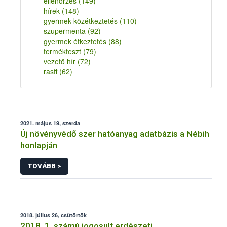
ellenőrzés
(149)
hírek
(148)
gyermek közétkeztetés
(110)
szupermenta
(92)
gyermek étkeztetés
(88)
termékteszt
(79)
vezető hír
(72)
rasff
(62)
2021. május 19, szerda
Új növényvédő szer hatóanyag adatbázis a Nébih
honlapján
TOVÁBB >
2018. július 26, csütörtök
2018. 1. számú jogosult erdészeti