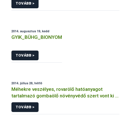
TOVÁBB >
2014. augusztus 19, kedd
GYIK_BÜHG_BIONYOM
TOVÁBB >
2014. július 28, hétfő
Méhekre veszélyes, rovarölő hatóanyagot
tartalmazó gombaölő növényvédő szert vont ki a
forgalomból a NÉBIH
TOVÁBB >