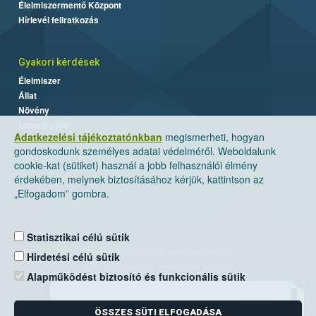
Élelmiszermentő Központ
Hírlevél feliratkozás
Gyakori kérdések
Élelmiszer
Állat
Növény
Labor/Egyéb
Adatkezelési tájékoztatónkban
megismerheti, hogyan
gondoskodunk személyes adatai védelméről. Weboldalunk
cookie-kat (sütiket) használ a jobb felhasználói élmény
érdekében, melynek biztosításához kérjük, kattintson az
„Elfogadom” gombra.
Statisztikai célú sütik
Nemzeti Élelmiszerlánc-biztonsági Hivatal
Hirdetési célú sütik
Cím: 1024 Budapest, Keleti Károly utca. 24.
Alapműködést biztosító és funkcionális sütik
×
Levelezési cím: 1525 Budapest. Pf. 30.
ÖSSZES SÜTI ELFOGADÁSA