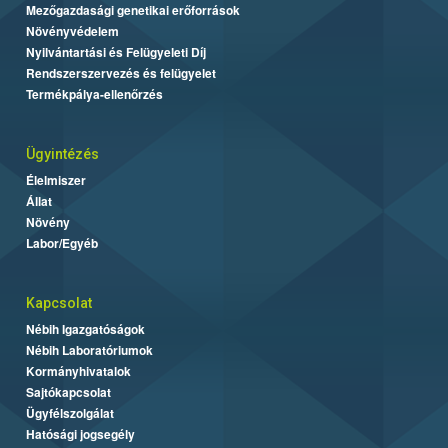
Mezőgazdasági genetikai erőforrások
Növényvédelem
Nyilvántartási és Felügyeleti Díj
Rendszerszervezés és felügyelet
Termékpálya-ellenőrzés
Ügyintézés
Élelmiszer
Állat
Növény
Labor/Egyéb
Kapcsolat
Nébih Igazgatóságok
Nébih Laboratóriumok
Kormányhivatalok
Sajtókapcsolat
Ügyfélszolgálat
Hatósági jogsegély