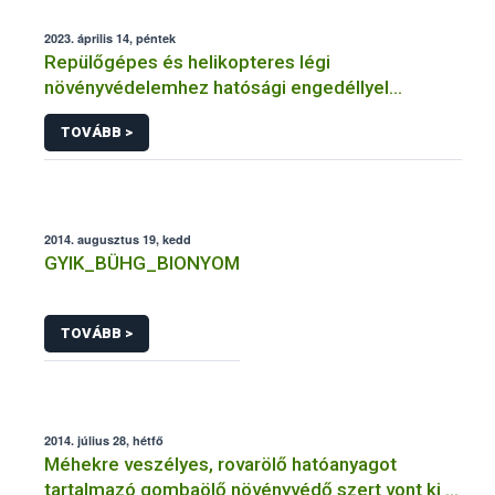
2023. április 14, péntek
Repülőgépes és helikopteres légi
növényvédelemhez hatósági engedéllyel
rendelkező szervezetek
TOVÁBB >
2014. augusztus 19, kedd
GYIK_BÜHG_BIONYOM
TOVÁBB >
2014. július 28, hétfő
Méhekre veszélyes, rovarölő hatóanyagot
tartalmazó gombaölő növényvédő szert vont ki a