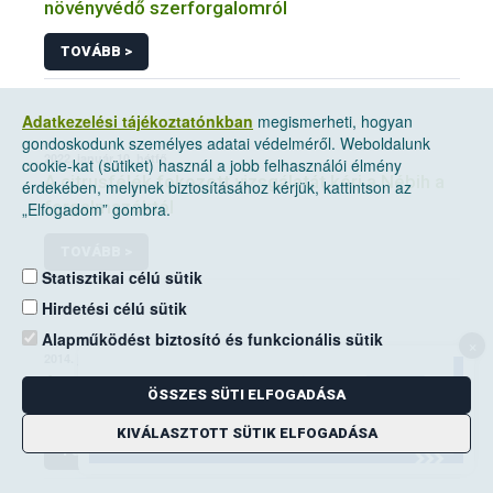
növényvédő szerforgalomról
TOVÁBB >
Adatkezelési tájékoztatónkban
megismerheti, hogyan
gondoskodunk személyes adatai védelméről. Weboldalunk
2022. január 10, hétfő
cookie-kat (sütiket) használ a jobb felhasználói élmény
A citrusfélék fokozott vizsgálatát kéri a Nébih a
érdekében, melynek biztosításához kérjük, kattintson az
forgalmazóktól
„Elfogadom” gombra.
TOVÁBB >
Statisztikai célú sütik
Hirdetési célú sütik
Alapműködést biztosító és funkcionális sütik
×
2014. június 14, szombat
A mezei pocok elleni védekezési kötelezettség
ÖSSZES SÜTI ELFOGADÁSA
a földhasználók kiemelt feladata
KIVÁLASZTOTT SÜTIK ELFOGADÁSA
TOVÁBB >