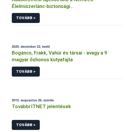
Élelmiszerlánc-biztonsági
Hivatal tevékenységéhez kötődő érintetti jogok
TOVÁBB >
gyakorlásával összefüggő adatkezeléseihez
2020. december 22, kedd
Bogáncs, Frakk, Vahúr és társai - avagy a 9
magyar őshonos kutyafajta
TOVÁBB >
2015. augusztus 26, szerda
További ITNET jelentések
TOVÁBB >