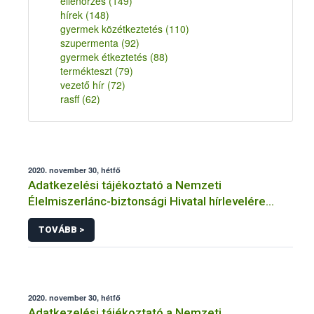
ellenőrzés
(149)
hírek
(148)
gyermek közétkeztetés
(110)
szupermenta
(92)
gyermek étkeztetés
(88)
termékteszt
(79)
vezető hír
(72)
rasff
(62)
2020. november 30, hétfő
Adatkezelési tájékoztató a Nemzeti
Élelmiszerlánc-biztonsági Hivatal hírlevelére
történő regisztrációhoz kapcsolódó
TOVÁBB >
adatkezelések vonatkozásában
2020. november 30, hétfő
Adatkezelési tájékoztató a Nemzeti