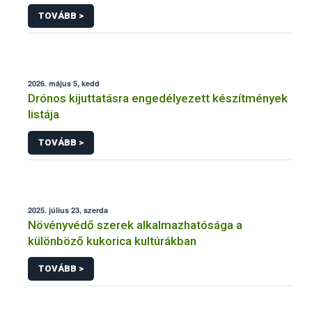
engedélyezésére, továbbá a meglévő engedély
TOVÁBB >
meghosszabbítására vagy módosítására irányuló
eljárásba
2026. május 5, kedd
Drónos kijuttatásra engedélyezett készítmények
listája
TOVÁBB >
2025. július 23, szerda
Növényvédő szerek alkalmazhatósága a
különböző kukorica kultúrákban
TOVÁBB >