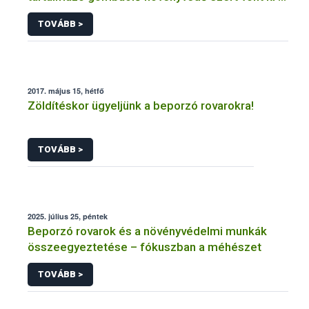
forgalomból a NÉBIH
TOVÁBB >
2017. május 15, hétfő
Zöldítéskor ügyeljünk a beporzó rovarokra!
TOVÁBB >
2025. július 25, péntek
Beporzó rovarok és a növényvédelmi munkák
összeegyeztetése – fókuszban a méhészet
TOVÁBB >