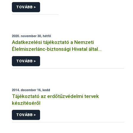
TOVÁBB >
2020. november 30, hétfő
Adatkezelési tájékoztató a Nemzeti
Élelmiszerlánc-biztonsági Hivatal által
üzemeltetett élelmiszerlánc-felügyeleti
TOVÁBB >
információs rendszerhez (FELIR) kapcsolódó
adatkezeléséhez
2014. december 16, kedd
Tájékoztató az erdőtűzvédelmi tervek
készítéséről
TOVÁBB >