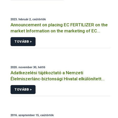
2023. február 2, csütörtök
Announcement on placing EC FERTILIZER on the
market Information on the marketing of EC
FERTILIZER and the application for a certificate
TOVÁBB >
2020. november 30, hétfő
Adatkezelési tájékoztató a Nemzeti
Élelmiszerlánc-biztonsági Hivatal elkülönített
visszaélés-bejelentési rendszerhez kapcsolódó
TOVÁBB >
adatkezeléséhez
2016. szeptember 15, csütörtök