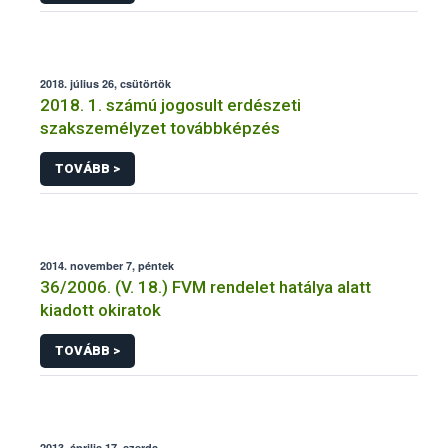
2018. július 26, csütörtök
2018. 1. számú jogosult erdészeti
szakszemélyzet továbbképzés
TOVÁBB >
2014. november 7, péntek
36/2006. (V. 18.) FVM rendelet hatálya alatt
kiadott okiratok
TOVÁBB >
2013. április 17, szerda