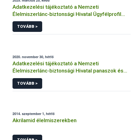
2025. március 25, kedd
Adatkezelési tájékoztató a Nemzeti
Élelmiszerlánc-biztonsági Hivatal Ügyfélprofil
Rendszerben kistermelői tevékenység
TOVÁBB >
témakörben intézhető közhatalmi eljárásaihoz
kapcsolódó adatkezeléséhez
2020. november 30, hétfő
Adatkezelési tájékoztató a Nemzeti
Élelmiszerlánc-biztonsági Hivatal panaszok és
közérdekű bejelentések kezeléséhez
TOVÁBB >
kapcsolódó adatkezeléséhez
2014. szeptember 1, hétfő
Akrilamid élelmiszerekben
TOVÁBB >