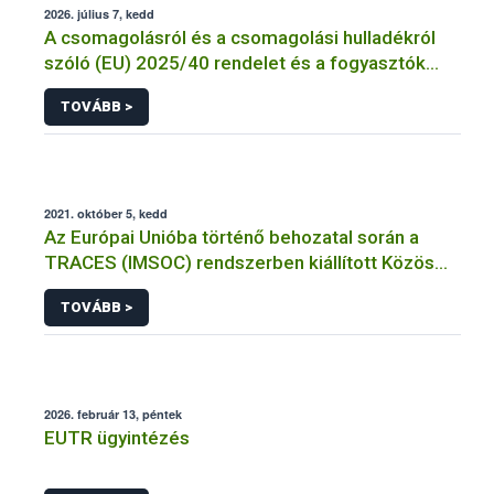
2026. július 7, kedd
A csomagolásról és a csomagolási hulladékról
szóló (EU) 2025/40 rendelet és a fogyasztók
élelmiszerekkel kapcsolatos tájékoztatásáról
TOVÁBB >
szóló 1169/2011/EU rendelet jelölési
kötelezettségeinek összehangolásáról szóló
AÉM – Nébih szakmai álláspont
2021. október 5, kedd
Az Európai Unióba történő behozatal során a
TRACES (IMSOC) rendszerben kiállított Közös
Egészségügyi Beléptetési Okmány: KEBO-D
TOVÁBB >
(angolul: CHEDD) használata
2026. február 13, péntek
EUTR ügyintézés