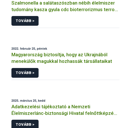
Szalmonella a salátaszószban nébih élelmiszer
tudomány kasza gyula cdc bioterrorizmus terror
lépfene
TOVÁBB >
2022. február 25, péntek
Magyarország biztosítja, hogy az Ukrajnából
menekülők magukkal hozhassák társállataikat
TOVÁBB >
2025. március 25, kedd
Adatkezelési tájékoztató a Nemzeti
Élelmiszerlánc-biztonsági Hivatal felnőttképzési
tevékenységéhez kapcsolódó adatkezeléséhez
TOVÁBB >