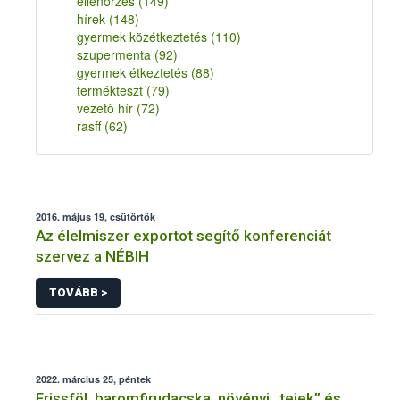
ellenőrzés
(149)
hírek
(148)
gyermek közétkeztetés
(110)
szupermenta
(92)
gyermek étkeztetés
(88)
termékteszt
(79)
vezető hír
(72)
rasff
(62)
2016. május 19, csütörtök
Az élelmiszer exportot segítő konferenciát
szervez a NÉBIH
TOVÁBB >
2022. március 25, péntek
Frissföl, baromfirudacska, növényi „tejek” és