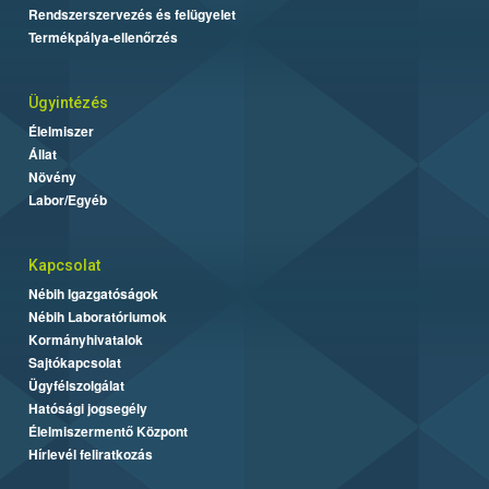
Rendszerszervezés és felügyelet
Termékpálya-ellenőrzés
Ügyintézés
Élelmiszer
Állat
Növény
Labor/Egyéb
Kapcsolat
Nébih Igazgatóságok
Nébih Laboratóriumok
Kormányhivatalok
Sajtókapcsolat
Ügyfélszolgálat
Hatósági jogsegély
Élelmiszermentő Központ
Hírlevél feliratkozás