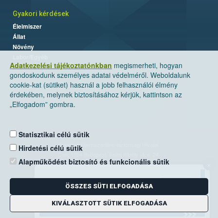
Gyakori kérdések
Élelmiszer
Állat
Növény
Labor/Egyéb
Adatkezelési tájékoztatónkban
megismerheti, hogyan
gondoskodunk személyes adatai védelméről. Weboldalunk
cookie-kat (sütiket) használ a jobb felhasználói élmény
érdekében, melynek biztosításához kérjük, kattintson az
„Elfogadom” gombra.
Statisztikai célú sütik
Nemzeti Élelmiszerlánc-biztonsági Hivatal
Hirdetési célú sütik
Cím: 1024 Budapest, Keleti Károly utca. 24.
Alapműködést biztosító és funkcionális sütik
×
Levelezési cím: 1525 Budapest. Pf. 30.
ÖSSZES SÜTI ELFOGADÁSA
E-mail:
ugyfelszolgalat@nebih.gov.hu
Zöld szám: 06-80/263-244
KIVÁLASZTOTT SÜTIK ELFOGADÁSA
Telefon: 06-1/ 336-9000