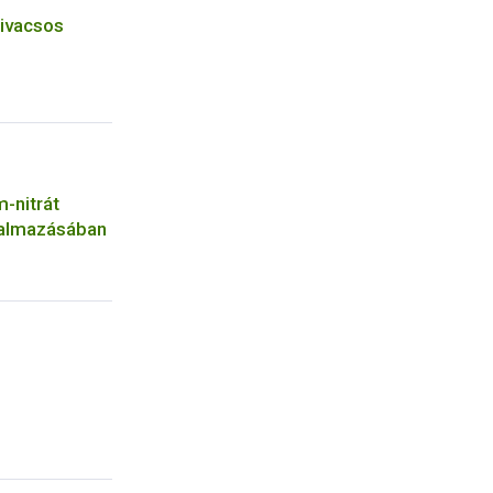
zivacsos
-nitrát
galmazásában