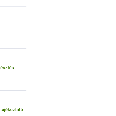
yésztés
 tájékoztató