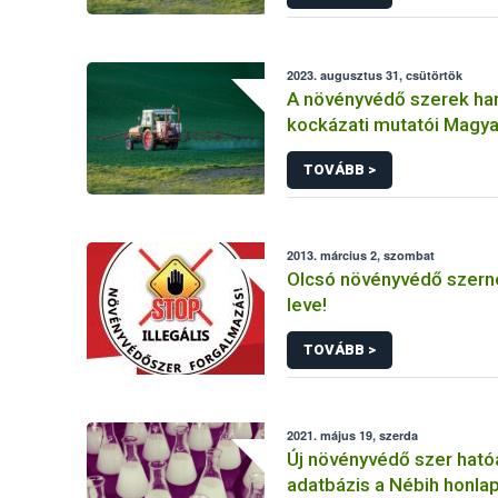
2023. augusztus 31, csütörtök
A növényvédő szerek ha
kockázati mutatói Magy
(2011-2020)
TOVÁBB >
2013. március 2, szombat
Olcsó növényvédő szerne
leve!
TOVÁBB >
2021. május 19, szerda
Új növényvédő szer hat
adatbázis a Nébih honla