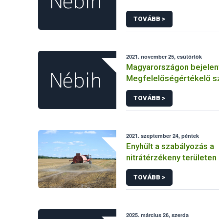
TOVÁBB >
2021. november 25, csütörtök
Magyarországon bejelen
Megfelelőségértékelő s
TOVÁBB >
2021. szeptember 24, péntek
Enyhült a szabályozás a
nitrátérzékeny területe
esetében
TOVÁBB >
2025. március 26, szerda