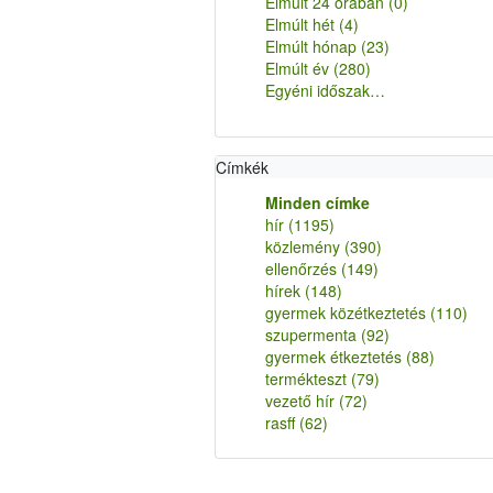
Elmúlt 24 órában
(0)
Elmúlt hét
(4)
Elmúlt hónap
(23)
Elmúlt év
(280)
Egyéni időszak…
Címkék
Minden címke
hír
(1195)
közlemény
(390)
ellenőrzés
(149)
hírek
(148)
gyermek közétkeztetés
(110)
szupermenta
(92)
gyermek étkeztetés
(88)
termékteszt
(79)
vezető hír
(72)
rasff
(62)