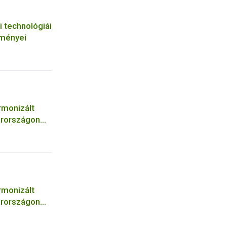
i technológiái
tményei
rmonizált
arországon
rmonizált
arországon