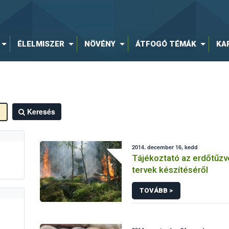
ÉLELMISZER
NÖVÉNY
ÁTFOGÓ TÉMÁK
KA
Keresés
2014. december 16, kedd
Tájékoztató az erdőtűz
tervek készítéséről
TOVÁBB >