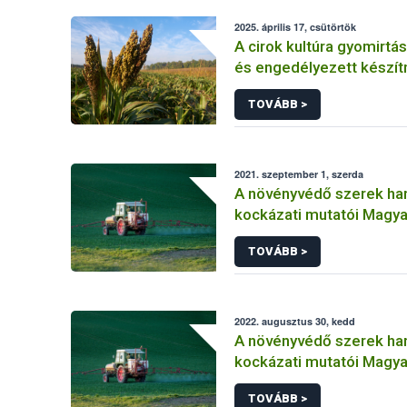
2025. április 17, csütörtök
A cirok kultúra gyomirtás
és engedélyezett készí
TOVÁBB >
2021. szeptember 1, szerda
A növényvédő szerek ha
kockázati mutatói Magy
(2011-2019)
TOVÁBB >
2022. augusztus 30, kedd
A növényvédő szerek ha
kockázati mutatói Magy
(2011-2020) Másolat 1
TOVÁBB >