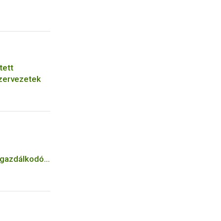
tett
zervezetek
n gazdálkodók