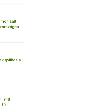
rmonizált
arországon
k gyilkos a
óanyag
pján