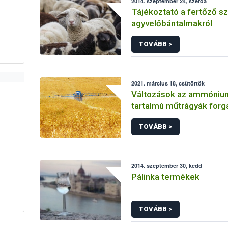
2014. szeptember 24, szerda
Tájékoztató a fertőző s
agyvelőbántalmakról
TOVÁBB >
2021. március 18, csütörtök
Változások az ammónium
tartalmú műtrágyák for
TOVÁBB >
2014. szeptember 30, kedd
Pálinka termékek
TOVÁBB >