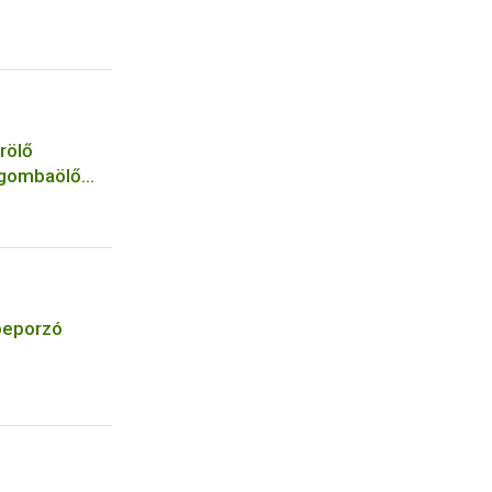
rölő
 gombaölő
 a
 beporzó