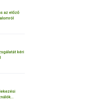
ás az előző
alomról
zsgálatát kéri
l
dekezési
ználók