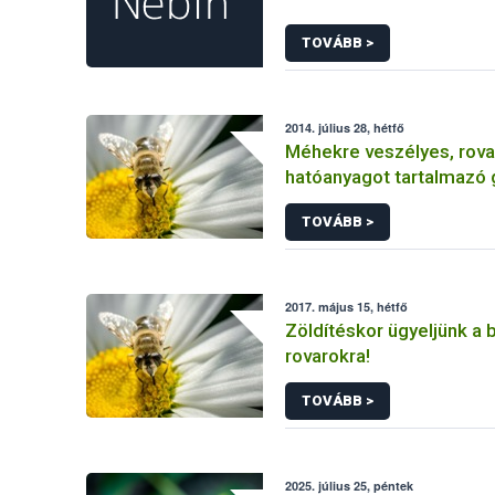
TOVÁBB >
2014. július 28, hétfő
Méhekre veszélyes, rova
hatóanyagot tartalmazó
növényvédő szert vont ki
TOVÁBB >
forgalomból a NÉBIH
2017. május 15, hétfő
Zöldítéskor ügyeljünk a
rovarokra!
TOVÁBB >
2025. július 25, péntek