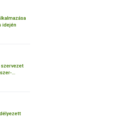
alkalmazása
 idején
szervezet
szer-
őszer
bá a meglévő
ására vagy
járásba
délyezett