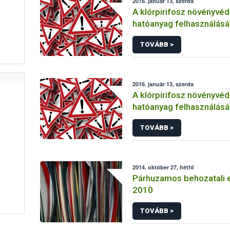
2016. január 13, szerda
A klórpirifosz növényvéd
hatóanyag felhasználás
korlátozása
TOVÁBB >
2016. január 13, szerda
A klórpirifosz növényvéd
hatóanyag felhasználás
korlátozása
TOVÁBB >
2014. október 27, hétfő
Párhuzamos behozatali 
2010
TOVÁBB >