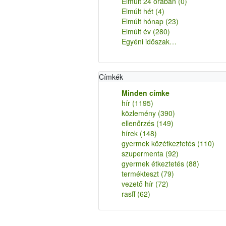
Elmúlt 24 órában
(0)
Elmúlt hét
(4)
Elmúlt hónap
(23)
Elmúlt év
(280)
Egyéni időszak…
Címkék
Minden címke
hír
(1195)
közlemény
(390)
ellenőrzés
(149)
hírek
(148)
gyermek közétkeztetés
(110)
szupermenta
(92)
gyermek étkeztetés
(88)
termékteszt
(79)
vezető hír
(72)
rasff
(62)