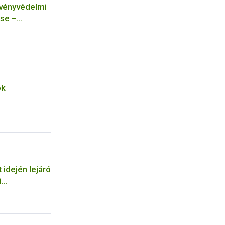
övényvédelmi
se –
ok
 idején lejáró
i
tos