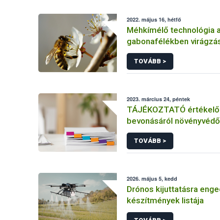
2022. május 16, hétfő
Méhkímélő technológia 
gabonafélékben virágzás
TOVÁBB >
2023. március 24, péntek
TÁJÉKOZTATÓ értékelő 
bevonásáról növényvédő
hatóanyag és növényvéd
TOVÁBB >
engedélyezésére, továb
engedély meghosszabbít
módosítására irányuló el
2026. május 5, kedd
Drónos kijuttatásra enge
készítmények listája