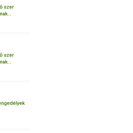
ő szer
ának
ő szer
ának
engedélyek