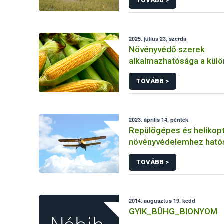
TOVÁBB >
2025. július 23, szerda
Növényvédő szerek
alkalmazhatósága a kül
kukorica kultúrákban
TOVÁBB >
2023. április 14, péntek
Repülőgépes és helikopt
növényvédelemhez ható
engedéllyel rendelkező 
TOVÁBB >
2014. augusztus 19, kedd
GYIK_BÜHG_BIONYOM