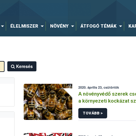
ÉLELMISZER
NÖVÉNY
ÁTFOGÓ TÉMÁK
KA
Keresés
2020. április 23, csütörtök
A növényvédő szerek cs
a környezeti kockázat sz
TOVÁBB >