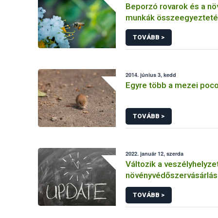
Beporzó rovarok és a n
munkák összeegyezteté
fókuszban a méhészet
TOVÁBB >
2014. június 3, kedd
Egyre több a mezei poc
TOVÁBB >
2022. január 12, szerda
Változik a veszélyhelyzet
növényvédőszervásárlás
engedélyekkel kapcsola
TOVÁBB >
szabályozás