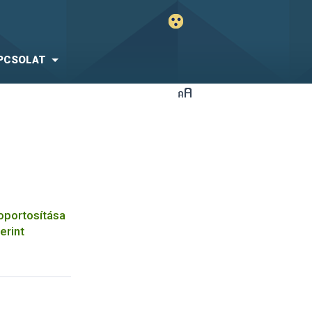
PCSOLAT
oportosítása
erint