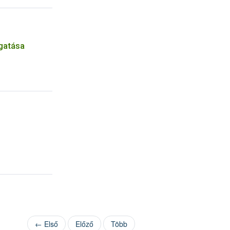
gatása
← Első
Előző
Több