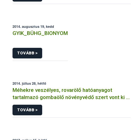
2014. augusztus 19, kedd
GYIK_BÜHG_BIONYOM
TOVÁBB >
2014. július 28, hétfő
Méhekre veszélyes, rovarölő hatóanyagot
tartalmazó gombaölő növényvédő szert vont ki a
forgalomból a NÉBIH
TOVÁBB >