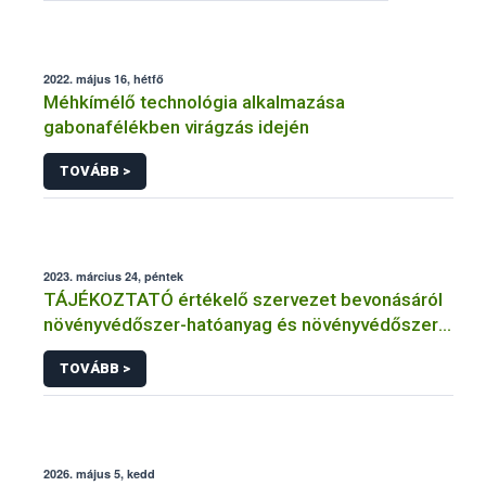
2022. május 16, hétfő
Méhkímélő technológia alkalmazása
gabonafélékben virágzás idején
TOVÁBB >
2023. március 24, péntek
TÁJÉKOZTATÓ értékelő szervezet bevonásáról
növényvédőszer-hatóanyag és növényvédőszer
engedélyezésére, továbbá a meglévő engedély
TOVÁBB >
meghosszabbítására vagy módosítására irányuló
eljárásba
2026. május 5, kedd