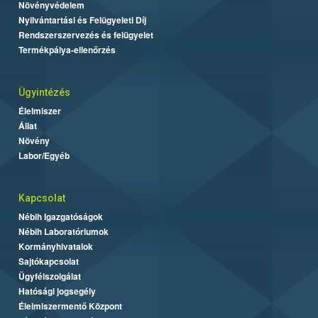
Növényvédelem
Nyilvántartási és Felügyeleti Díj
Rendszerszervezés és felügyelet
Termékpálya-ellenőrzés
Ügyintézés
Élelmiszer
Állat
Növény
Labor/Egyéb
Kapcsolat
Nébih Igazgatóságok
Nébih Laboratóriumok
Kormányhivatalok
Sajtókapcsolat
Ügyfélszolgálat
Hatósági jogsegély
Élelmiszermentő Központ