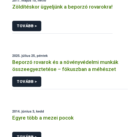
2017. május 15, hétfő
Zöldítéskor ügyeljünk a beporzó rovarokra!
TOVÁBB >
2025. július 25, péntek
Beporzó rovarok és a növényvédelmi munkák
összeegyeztetése – fókuszban a méhészet
TOVÁBB >
2014. június 3, kedd
Egyre több a mezei pocok
TOVÁBB >