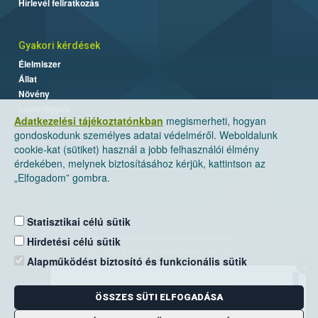
Hírlevél feliratkozás
Gyakori kérdések
Élelmiszer
Állat
Növény
Labor/Egyéb
Adatkezelési tájékoztatónkban
megismerheti, hogyan
gondoskodunk személyes adatai védelméről. Weboldalunk
cookie-kat (sütiket) használ a jobb felhasználói élmény
érdekében, melynek biztosításához kérjük, kattintson az
„Elfogadom” gombra.
Statisztikai célú sütik
Nemzeti Élelmiszerlánc-biztonsági Hivatal
Hirdetési célú sütik
Cím: 1024 Budapest, Keleti Károly utca. 24.
Alapműködést biztosító és funkcionális sütik
×
Levelezési cím: 1525 Budapest. Pf. 30.
ÖSSZES SÜTI ELFOGADÁSA
E-mail:
ugyfelszolgalat@nebih.gov.hu
Zöld szám: 06-80/263-244