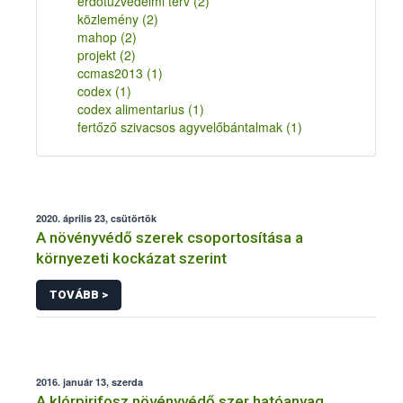
erdőtűzvédelmi terv
(2)
közlemény
(2)
mahop
(2)
projekt
(2)
ccmas2013
(1)
codex
(1)
codex alimentarius
(1)
fertőző szivacsos agyvelőbántalmak
(1)
2020. április 23, csütörtök
A növényvédő szerek csoportosítása a
környezeti kockázat szerint
TOVÁBB >
2016. január 13, szerda
A klórpirifosz növényvédő szer hatóanyag