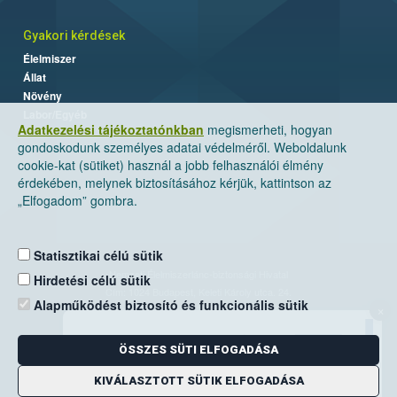
Gyakori kérdések
Élelmiszer
Állat
Növény
Labor/Egyéb
Adatkezelési tájékoztatónkban
megismerheti, hogyan
gondoskodunk személyes adatai védelméről. Weboldalunk
cookie-kat (sütiket) használ a jobb felhasználói élmény
érdekében, melynek biztosításához kérjük, kattintson az
„Elfogadom” gombra.
Statisztikai célú sütik
Nemzeti Élelmiszerlánc-biztonsági Hivatal
Hirdetési célú sütik
Cím: 1024 Budapest, Keleti Károly utca. 24.
Alapműködést biztosító és funkcionális sütik
×
Levelezési cím: 1525 Budapest. Pf. 30.
ÖSSZES SÜTI ELFOGADÁSA
E-mail:
ugyfelszolgalat@nebih.gov.hu
Zöld szám: 06-80/263-244
KIVÁLASZTOTT SÜTIK ELFOGADÁSA
Telefon: 06-1/ 336-9000