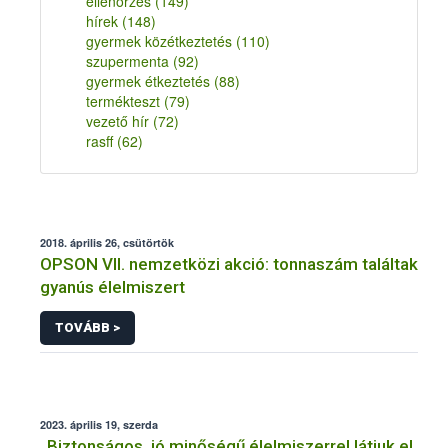
ellenőrzés
(149)
hírek
(148)
gyermek közétkeztetés
(110)
szupermenta
(92)
gyermek étkeztetés
(88)
termékteszt
(79)
vezető hír
(72)
rasff
(62)
2018. április 26, csütörtök
OPSON VII. nemzetközi akció: tonnaszám találtak
gyanús élelmiszert
TOVÁBB >
2023. április 19, szerda
„Biztonságos, jó minőségű élelmiszerrel látjuk el