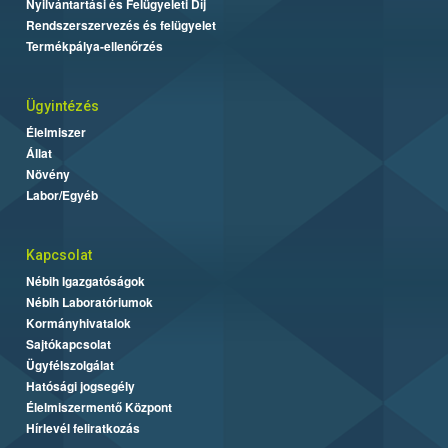
Nyilvántartási és Felügyeleti Díj
Rendszerszervezés és felügyelet
Termékpálya-ellenőrzés
Ügyintézés
Élelmiszer
Állat
Növény
Labor/Egyéb
Kapcsolat
Nébih Igazgatóságok
Nébih Laboratóriumok
Kormányhivatalok
Sajtókapcsolat
Ügyfélszolgálat
Hatósági jogsegély
Élelmiszermentő Központ
Hírlevél feliratkozás