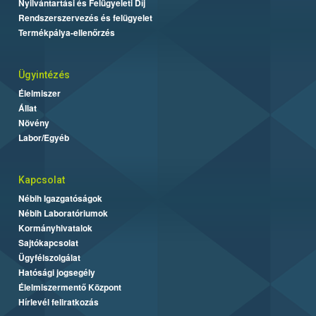
Nyilvántartási és Felügyeleti Díj
Rendszerszervezés és felügyelet
Termékpálya-ellenőrzés
Ügyintézés
Élelmiszer
Állat
Növény
Labor/Egyéb
Kapcsolat
Nébih Igazgatóságok
Nébih Laboratóriumok
Kormányhivatalok
Sajtókapcsolat
Ügyfélszolgálat
Hatósági jogsegély
Élelmiszermentő Központ
Hírlevél feliratkozás