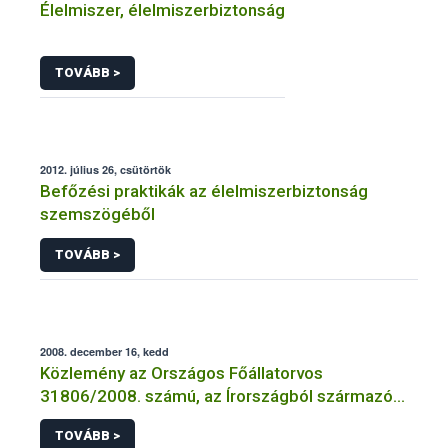
Élelmiszer, élelmiszerbiztonság
TOVÁBB >
2012. július 26, csütörtök
Befőzési praktikák az élelmiszerbiztonság
szemszögéből
TOVÁBB >
2008. december 16, kedd
Közlemény az Országos Főállatorvos
31806/2008. számú, az Írországból származó
sertéshúsra és abból készült termékekre
TOVÁBB >
vonatkozó határozatáról