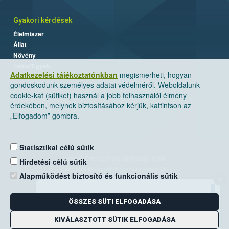
Gyakori kérdések
Élelmiszer
Állat
Növény
Labor/Egyéb
Adatkezelési tájékoztatónkban
megismerheti, hogyan
gondoskodunk személyes adatai védelméről. Weboldalunk
cookie-kat (sütiket) használ a jobb felhasználói élmény
érdekében, melynek biztosításához kérjük, kattintson az
„Elfogadom” gombra.
Statisztikai célú sütik
Nemzeti Élelmiszerlánc-biztonsági Hivatal
Hirdetési célú sütik
Cím: 1024 Budapest, Keleti Károly utca. 24.
Alapműködést biztosító és funkcionális sütik
×
Levelezési cím: 1525 Budapest. Pf. 30.
ÖSSZES SÜTI ELFOGADÁSA
E-mail:
ugyfelszolgalat@nebih.gov.hu
Zöld szám: 06-80/263-244
KIVÁLASZTOTT SÜTIK ELFOGADÁSA
Telefon: 06-1/ 336-9000