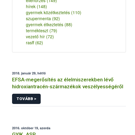
ellenőrzés
(149)
hírek
(148)
gyermek közétkeztetés
(110)
szupermenta
(92)
gyermek étkeztetés
(88)
termékteszt
(79)
vezető hír
(72)
rasff
(62)
2018. január 29, hétfő
EFSA-megerősítés az élelmiszerekben lévő
hidroxiantracén-származékok veszélyességéről
TOVÁBB >
2016. október 19, szerda
GYIK_ASP