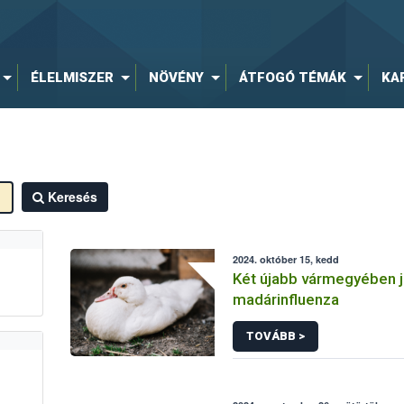
ÉLELMISZER
NÖVÉNY
ÁTFOGÓ TÉMÁK
KA
Keresés
2024. október 15, kedd
Két újabb vármegyében j
madárinfluenza
TOVÁBB >