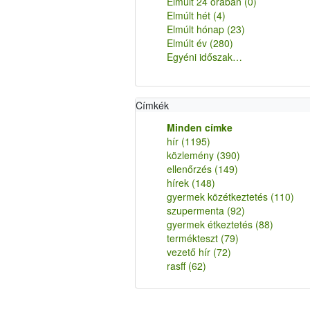
Elmúlt 24 órában
(0)
Elmúlt hét
(4)
Elmúlt hónap
(23)
Elmúlt év
(280)
Egyéni időszak…
Címkék
Minden címke
hír
(1195)
közlemény
(390)
ellenőrzés
(149)
hírek
(148)
gyermek közétkeztetés
(110)
szupermenta
(92)
gyermek étkeztetés
(88)
termékteszt
(79)
vezető hír
(72)
rasff
(62)