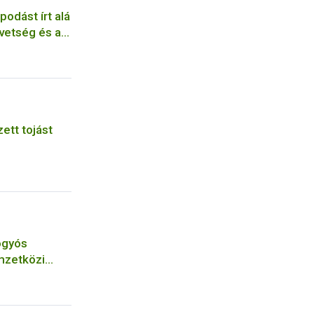
odást írt alá
övetség és a
zett tojást
bogyós
mzetközi
rszágban