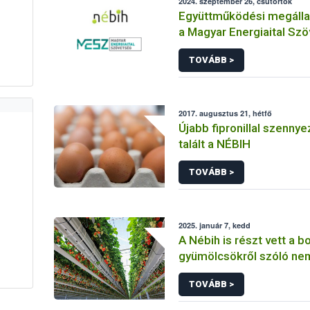
2024. szeptember 26, csütörtök
Együttműködési megállap
a Magyar Energiaital Sz
Nébih
TOVÁBB >
2017. augusztus 21, hétfő
Újabb fipronillal szennye
talált a NÉBIH
TOVÁBB >
2025. január 7, kedd
A Nébih is részt vett a 
gyümölcsökről szóló ne
Berry Forumon Lengyelo
TOVÁBB >