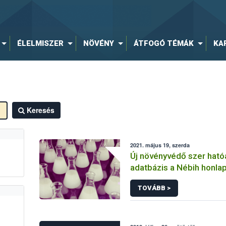
ÉLELMISZER
NÖVÉNY
ÁTFOGÓ TÉMÁK
KA
Keresés
2021. május 19, szerda
Új növényvédő szer hat
adatbázis a Nébih honla
TOVÁBB >