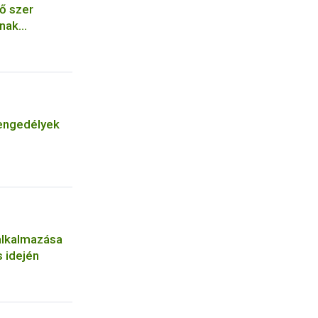
ő szer
ának
engedélyek
alkalmazása
 idején