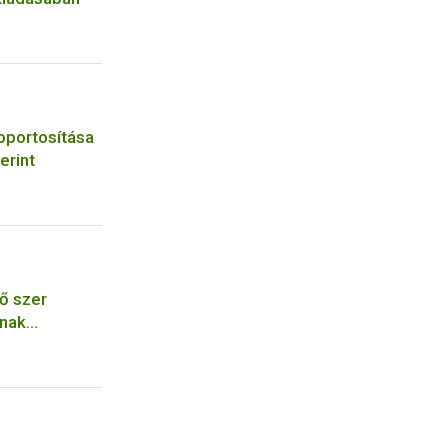
oportosítása
erint
ő szer
ának