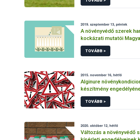
TOVÁBB >
2019. szeptember 13, péntek
A növényvédő szerek ha
kockázati mutatói Magy
TOVÁBB >
2015. november 16, hétfő
Alginure növénykondicio
készítmény engedélyén
felfüggesztése
TOVÁBB >
2020. október 12, hétfő
Változás a növényvédő 
kísérleti engedélyeinek