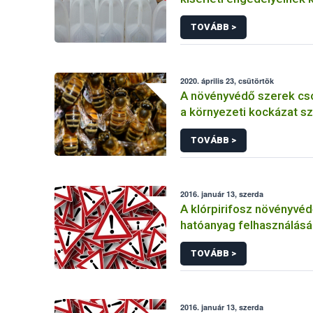
TOVÁBB >
2020. április 23, csütörtök
A növényvédő szerek cs
a környezeti kockázat sz
TOVÁBB >
2016. január 13, szerda
A klórpirifosz növényvéd
hatóanyag felhasználás
korlátozása
TOVÁBB >
2016. január 13, szerda