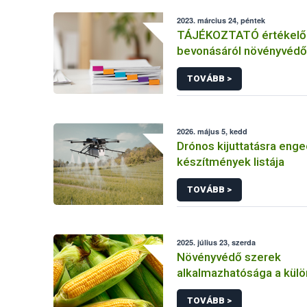
2023. március 24, péntek
TÁJÉKOZTATÓ értékelő 
bevonásáról növényvédő
hatóanyag és növényvéd
TOVÁBB >
engedélyezésére, továb
engedély meghosszabbít
módosítására irányuló el
2026. május 5, kedd
Drónos kijuttatásra enge
készítmények listája
TOVÁBB >
2025. július 23, szerda
Növényvédő szerek
alkalmazhatósága a kül
kukorica kultúrákban
TOVÁBB >