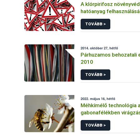
A klórpirifosz növényvéd
hatóanyag felhasználás
korlátozása
TOVÁBB >
2014. október 27, hétfő
Párhuzamos behozatali 
2010
TOVÁBB >
2022. május 16, hétfő
Méhkímélő technológia 
gabonafélékben virágzás
TOVÁBB >