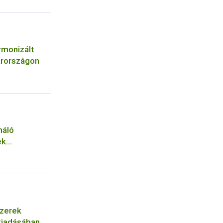
rmonizált
arországon
náló
ek
szerek
 kiadásában