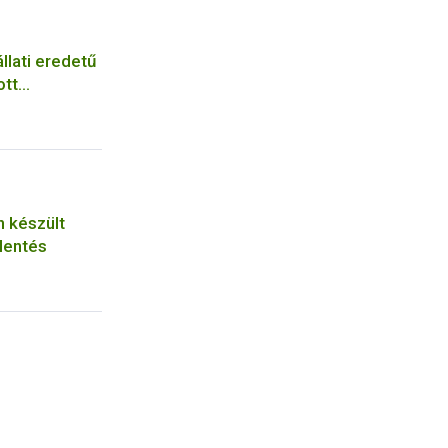
llati eredetű
ott
n készült
lentés