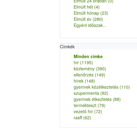
Elmúlt 24 órában
(0)
Elmúlt hét
(4)
Elmúlt hónap
(23)
Elmúlt év
(280)
Egyéni időszak…
Címkék
Minden címke
hír
(1195)
közlemény
(390)
ellenőrzés
(149)
hírek
(148)
gyermek közétkeztetés
(110)
szupermenta
(92)
gyermek étkeztetés
(88)
termékteszt
(79)
vezető hír
(72)
rasff
(62)