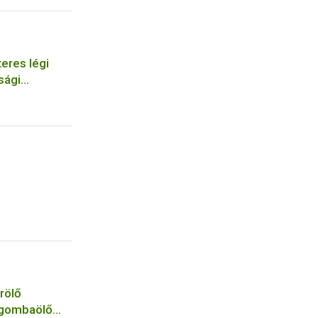
eres légi
sági
szervezetek
rölő
 gombaölő