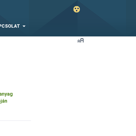
PCSOLAT
óanyag
pján