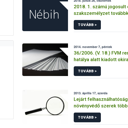
2018. július 26, csütörtök
2018. 1. számú jogosult 
szakszemélyzet tovább
TOVÁBB >
2014. november 7, péntek
36/2006. (V. 18.) FVM re
hatálya alatt kiadott okir
TOVÁBB >
2013. április 17, szerda
Lejárt felhasználhatósági
növényvédő szerek több 
forgalmát derítette fel 
TOVÁBB >