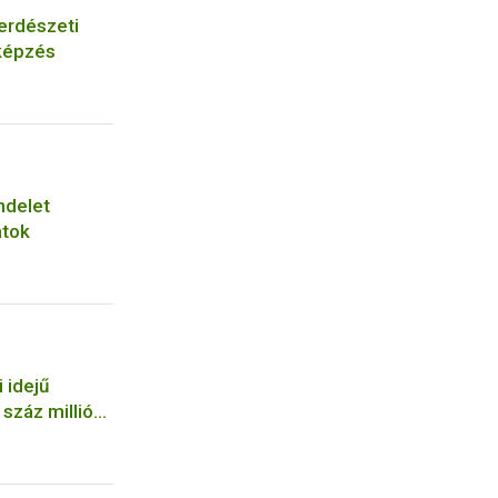
erdészeti
képzés
ndelet
atok
 idejű
száz milliós
a NÉBIH