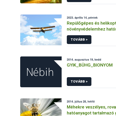
2023. április 14, péntek
Repülőgépes és helikopt
növényvédelemhez ható
engedéllyel rendelkező 
TOVÁBB >
2014. augusztus 19, kedd
GYIK_BÜHG_BIONYOM
TOVÁBB >
2014. július 28, hétfő
Méhekre veszélyes, rova
hatóanyagot tartalmazó