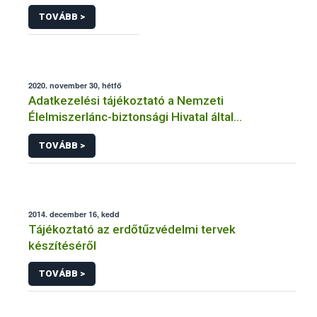
TOVÁBB >
2020. november 30, hétfő
Adatkezelési tájékoztató a Nemzeti
Élelmiszerlánc-biztonsági Hivatal által
üzemeltetett élelmiszerlánc-felügyeleti
TOVÁBB >
információs rendszerhez (FELIR) kapcsolódó
adatkezeléséhez
2014. december 16, kedd
Tájékoztató az erdőtűzvédelmi tervek
készítéséről
TOVÁBB >