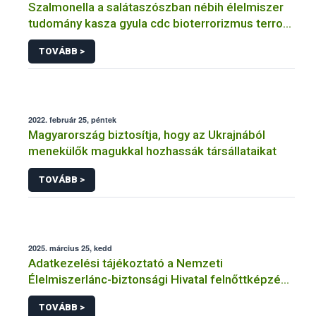
Szalmonella a salátaszószban nébih élelmiszer
tudomány kasza gyula cdc bioterrorizmus terror
lépfene
TOVÁBB >
2022. február 25, péntek
Magyarország biztosítja, hogy az Ukrajnából
menekülők magukkal hozhassák társállataikat
TOVÁBB >
2025. március 25, kedd
Adatkezelési tájékoztató a Nemzeti
Élelmiszerlánc-biztonsági Hivatal felnőttképzési
tevékenységéhez kapcsolódó adatkezeléséhez
TOVÁBB >