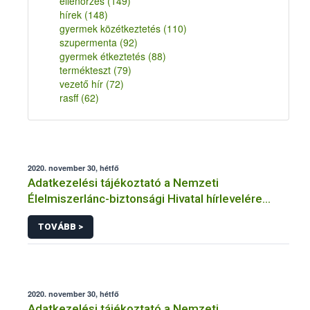
ellenőrzés
(149)
hírek
(148)
gyermek közétkeztetés
(110)
szupermenta
(92)
gyermek étkeztetés
(88)
termékteszt
(79)
vezető hír
(72)
rasff
(62)
2020. november 30, hétfő
Adatkezelési tájékoztató a Nemzeti
Élelmiszerlánc-biztonsági Hivatal hírlevelére
történő regisztrációhoz kapcsolódó
TOVÁBB >
adatkezelések vonatkozásában
2020. november 30, hétfő
Adatkezelési tájékoztató a Nemzeti