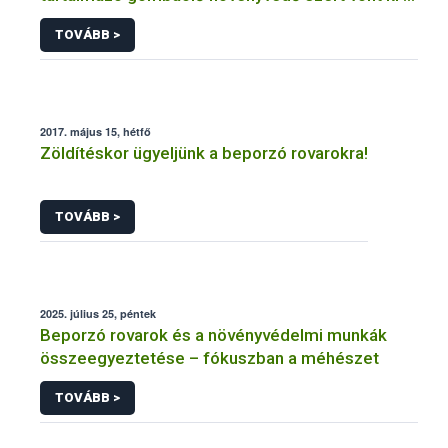
forgalomból a NÉBIH
TOVÁBB >
2017. május 15, hétfő
Zöldítéskor ügyeljünk a beporzó rovarokra!
TOVÁBB >
2025. július 25, péntek
Beporzó rovarok és a növényvédelmi munkák
összeegyeztetése – fókuszban a méhészet
TOVÁBB >