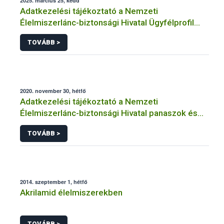
2025. március 25, kedd
Adatkezelési tájékoztató a Nemzeti
Élelmiszerlánc-biztonsági Hivatal Ügyfélprofil
Rendszerben kistermelői tevékenység
TOVÁBB >
témakörben intézhető közhatalmi eljárásaihoz
kapcsolódó adatkezeléséhez
2020. november 30, hétfő
Adatkezelési tájékoztató a Nemzeti
Élelmiszerlánc-biztonsági Hivatal panaszok és
közérdekű bejelentések kezeléséhez
TOVÁBB >
kapcsolódó adatkezeléséhez
2014. szeptember 1, hétfő
Akrilamid élelmiszerekben
TOVÁBB >