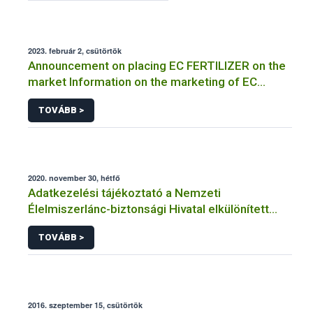
2023. február 2, csütörtök
Announcement on placing EC FERTILIZER on the
market Information on the marketing of EC
FERTILIZER and the application for a certificate
TOVÁBB >
2020. november 30, hétfő
Adatkezelési tájékoztató a Nemzeti
Élelmiszerlánc-biztonsági Hivatal elkülönített
visszaélés-bejelentési rendszerhez kapcsolódó
TOVÁBB >
adatkezeléséhez
2016. szeptember 15, csütörtök