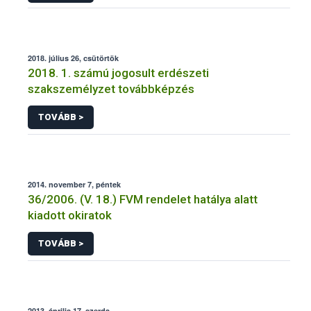
2018. július 26, csütörtök
2018. 1. számú jogosult erdészeti
szakszemélyzet továbbképzés
TOVÁBB >
2014. november 7, péntek
36/2006. (V. 18.) FVM rendelet hatálya alatt
kiadott okiratok
TOVÁBB >
2013. április 17, szerda