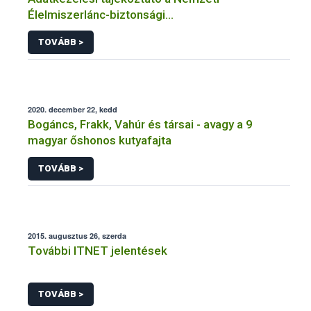
Élelmiszerlánc-biztonsági
Hivatal tevékenységéhez kötődő érintetti jogok
TOVÁBB >
gyakorlásával összefüggő adatkezeléseihez
2020. december 22, kedd
Bogáncs, Frakk, Vahúr és társai - avagy a 9
magyar őshonos kutyafajta
TOVÁBB >
2015. augusztus 26, szerda
További ITNET jelentések
TOVÁBB >