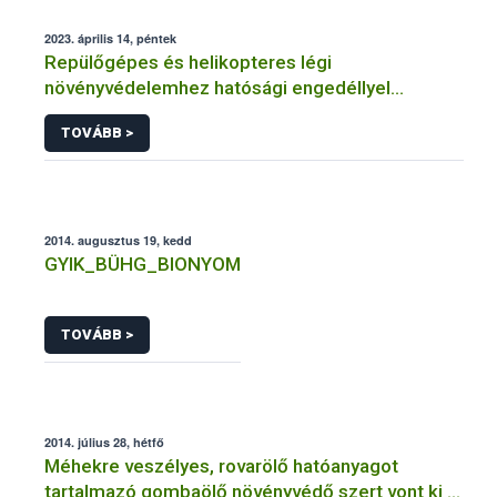
2023. április 14, péntek
Repülőgépes és helikopteres légi
növényvédelemhez hatósági engedéllyel
rendelkező szervezetek
TOVÁBB >
2014. augusztus 19, kedd
GYIK_BÜHG_BIONYOM
TOVÁBB >
2014. július 28, hétfő
Méhekre veszélyes, rovarölő hatóanyagot
tartalmazó gombaölő növényvédő szert vont ki a