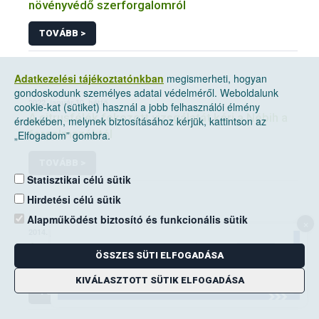
növényvédő szerforgalomról
TOVÁBB >
Adatkezelési tájékoztatónkban
megismerheti, hogyan
gondoskodunk személyes adatai védelméről. Weboldalunk
2022. január 10, hétfő
cookie-kat (sütiket) használ a jobb felhasználói élmény
A citrusfélék fokozott vizsgálatát kéri a Nébih a
érdekében, melynek biztosításához kérjük, kattintson az
forgalmazóktól
„Elfogadom” gombra.
TOVÁBB >
Statisztikai célú sütik
Hirdetési célú sütik
Alapműködést biztosító és funkcionális sütik
×
2014. június 14, szombat
A mezei pocok elleni védekezési kötelezettség
ÖSSZES SÜTI ELFOGADÁSA
a földhasználók kiemelt feladata
KIVÁLASZTOTT SÜTIK ELFOGADÁSA
TOVÁBB >