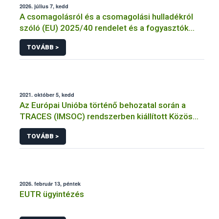
2026. július 7, kedd
A csomagolásról és a csomagolási hulladékról
szóló (EU) 2025/40 rendelet és a fogyasztók
élelmiszerekkel kapcsolatos tájékoztatásáról
TOVÁBB >
szóló 1169/2011/EU rendelet jelölési
kötelezettségeinek összehangolásáról szóló
AÉM – Nébih szakmai álláspont
2021. október 5, kedd
Az Európai Unióba történő behozatal során a
TRACES (IMSOC) rendszerben kiállított Közös
Egészségügyi Beléptetési Okmány: KEBO-D
TOVÁBB >
(angolul: CHEDD) használata
2026. február 13, péntek
EUTR ügyintézés