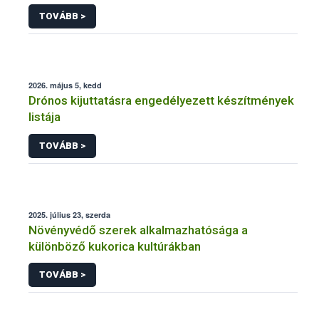
engedélyezésére, továbbá a meglévő engedély
TOVÁBB >
meghosszabbítására vagy módosítására irányuló
eljárásba
2026. május 5, kedd
Drónos kijuttatásra engedélyezett készítmények
listája
TOVÁBB >
2025. július 23, szerda
Növényvédő szerek alkalmazhatósága a
különböző kukorica kultúrákban
TOVÁBB >