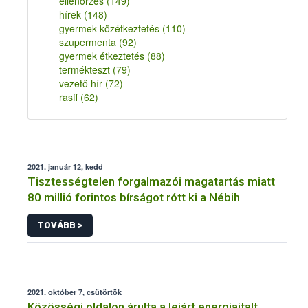
ellenőrzés
(149)
hírek
(148)
gyermek közétkeztetés
(110)
szupermenta
(92)
gyermek étkeztetés
(88)
termékteszt
(79)
vezető hír
(72)
rasff
(62)
2021. január 12, kedd
Tisztességtelen forgalmazói magatartás miatt
80 millió forintos bírságot rótt ki a Nébih
TOVÁBB >
2021. október 7, csütörtök
Közösségi oldalon árulta a lejárt energiaitalt