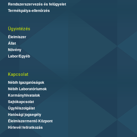
Rendszerszervezés és felügyelet
Termékpálya-ellenőrzés
Ügyintézés
Élelmiszer
Állat
Növény
Labor/Egyéb
Kapcsolat
Nébih Igazgatóságok
Nébih Laboratóriumok
Kormányhivatalok
Sajtókapcsolat
Ügyfélszolgálat
Hatósági jogsegély
Élelmiszermentő Központ
Hírlevél feliratkozás