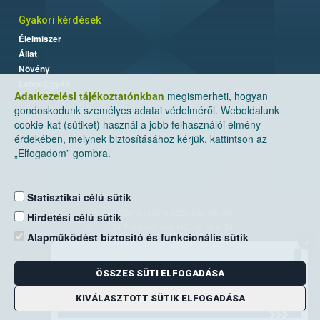
Gyakori kérdések
Élelmiszer
Állat
Növény
Labor/Egyéb
Adatkezelési tájékoztatónkban
megismerheti, hogyan
gondoskodunk személyes adatai védelméről. Weboldalunk
cookie-kat (sütiket) használ a jobb felhasználói élmény
érdekében, melynek biztosításához kérjük, kattintson az
„Elfogadom” gombra.
Statisztikai célú sütik
Nemzeti Élelmiszerlánc-biztonsági Hivatal
Hirdetési célú sütik
Cím: 1024 Budapest, Keleti Károly utca. 24.
Alapműködést biztosító és funkcionális sütik
×
Levelezési cím: 1525 Budapest. Pf. 30.
ÖSSZES SÜTI ELFOGADÁSA
E-mail:
ugyfelszolgalat@nebih.gov.hu
Zöld szám: 06-80/263-244
KIVÁLASZTOTT SÜTIK ELFOGADÁSA
Telefon: 06-1/ 336-9000