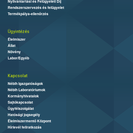
Nyilvántartási és Felügyeleti Díj
Rendszerszervezés és felügyelet
Termékpálya-ellenőrzés
Ügyintézés
Élelmiszer
Állat
Növény
Labor/Egyéb
Kapcsolat
Nébih Igazgatóságok
Nébih Laboratóriumok
Kormányhivatalok
Sajtókapcsolat
Ügyfélszolgálat
Hatósági jogsegély
Élelmiszermentő Központ
Hírlevél feliratkozás