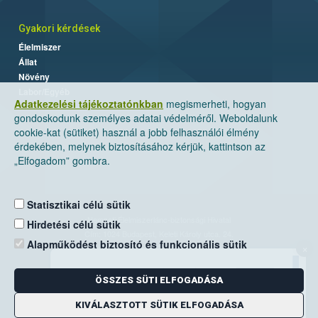
Gyakori kérdések
Élelmiszer
Állat
Növény
Labor/Egyéb
Adatkezelési tájékoztatónkban
megismerheti, hogyan
gondoskodunk személyes adatai védelméről. Weboldalunk
cookie-kat (sütiket) használ a jobb felhasználói élmény
érdekében, melynek biztosításához kérjük, kattintson az
„Elfogadom” gombra.
Statisztikai célú sütik
Nemzeti Élelmiszerlánc-biztonsági Hivatal
Hirdetési célú sütik
Cím: 1024 Budapest, Keleti Károly utca. 24.
Alapműködést biztosító és funkcionális sütik
×
Levelezési cím: 1525 Budapest. Pf. 30.
ÖSSZES SÜTI ELFOGADÁSA
E-mail:
ugyfelszolgalat@nebih.gov.hu
Zöld szám: 06-80/263-244
KIVÁLASZTOTT SÜTIK ELFOGADÁSA
Telefon: 06-1/ 336-9000