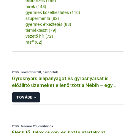
ellenőrzés
(149)
hírek
(148)
gyermek közétkeztetés
(110)
szupermenta
(92)
gyermek étkeztetés
(88)
termékteszt
(79)
vezető hír
(72)
rasff
(62)
2025. november 20, csütörtök
Gyrosnyárs alapanyagot és gyrosnyársat is
előállító üzemeket ellenőrzött a Nébih – egy
üzem működését azonnal felfüggesztették
TOVÁBB >
2025. február 20, csütörtök
Élénkítő italok cukor- és koffeintartalmát