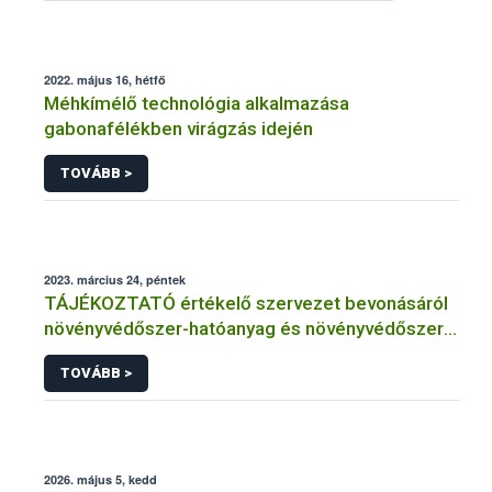
2022. május 16, hétfő
Méhkímélő technológia alkalmazása
gabonafélékben virágzás idején
TOVÁBB >
2023. március 24, péntek
TÁJÉKOZTATÓ értékelő szervezet bevonásáról
növényvédőszer-hatóanyag és növényvédőszer
engedélyezésére, továbbá a meglévő engedély
TOVÁBB >
meghosszabbítására vagy módosítására irányuló
eljárásba
2026. május 5, kedd