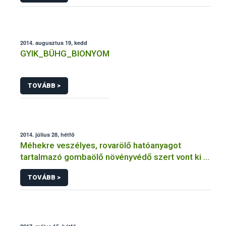
2014. augusztus 19, kedd
GYIK_BÜHG_BIONYOM
TOVÁBB >
2014. július 28, hétfő
Méhekre veszélyes, rovarölő hatóanyagot
tartalmazó gombaölő növényvédő szert vont ki a
forgalomból a NÉBIH
TOVÁBB >