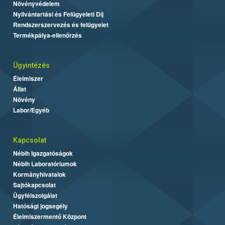
Növényvédelem
Nyilvántartási és Felügyeleti Díj
Rendszerszervezés és felügyelet
Termékpálya-ellenőrzés
Ügyintézés
Élelmiszer
Állat
Növény
Labor/Egyéb
Kapcsolat
Nébih Igazgatóságok
Nébih Laboratóriumok
Kormányhivatalok
Sajtókapcsolat
Ügyfélszolgálat
Hatósági jogsegély
Élelmiszermentő Központ