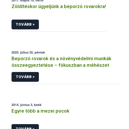
2017. május 15, hétfő
Zöldítéskor ügyeljünk a beporzó rovarokra!
TOVÁBB >
2025. július 25, péntek
Beporzó rovarok és a növényvédelmi munkák
összeegyeztetése – fókuszban a méhészet
TOVÁBB >
2014. június 3, kedd
Egyre több a mezei pocok
TOVÁBB >