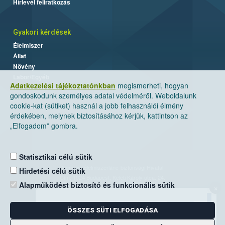
Hírlevél feliratkozás
Gyakori kérdések
Élelmiszer
Állat
Növény
Labor/Egyéb
Adatkezelési tájékoztatónkban
megismerheti, hogyan
gondoskodunk személyes adatai védelméről. Weboldalunk
cookie-kat (sütiket) használ a jobb felhasználói élmény
érdekében, melynek biztosításához kérjük, kattintson az
„Elfogadom” gombra.
Statisztikai célú sütik
Nemzeti Élelmiszerlánc-biztonsági Hivatal
Hirdetési célú sütik
Cím: 1024 Budapest, Keleti Károly utca. 24.
Alapműködést biztosító és funkcionális sütik
×
Levelezési cím: 1525 Budapest. Pf. 30.
ÖSSZES SÜTI ELFOGADÁSA
E-mail:
ugyfelszolgalat@nebih.gov.hu
Zöld szám: 06-80/263-244