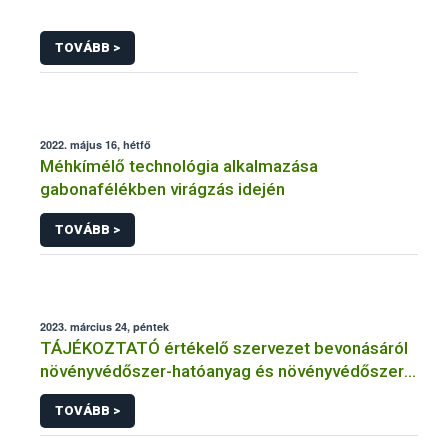
TOVÁBB >
2022. május 16, hétfő
Méhkímélő technológia alkalmazása
gabonafélékben virágzás idején
TOVÁBB >
2023. március 24, péntek
TÁJÉKOZTATÓ értékelő szervezet bevonásáról
növényvédőszer-hatóanyag és növényvédőszer
engedélyezésére, továbbá a meglévő engedély
TOVÁBB >
meghosszabbítására vagy módosítására irányuló
eljárásba