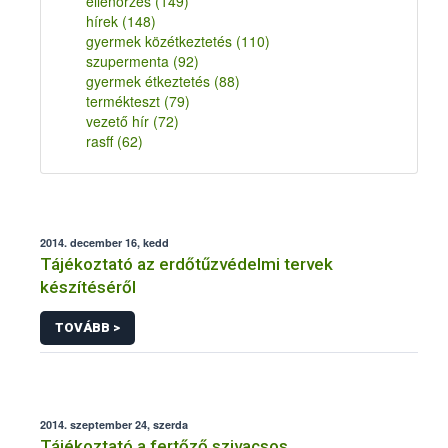
ellenőrzés
(149)
hírek
(148)
gyermek közétkeztetés
(110)
szupermenta
(92)
gyermek étkeztetés
(88)
termékteszt
(79)
vezető hír
(72)
rasff
(62)
2014. december 16, kedd
Tájékoztató az erdőtűzvédelmi tervek
készítéséről
TOVÁBB >
2014. szeptember 24, szerda
Tájékoztató a fertőző szivacsos