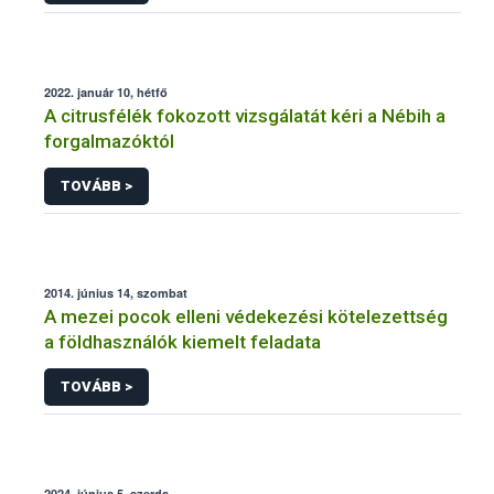
2022. január 10, hétfő
A citrusfélék fokozott vizsgálatát kéri a Nébih a
forgalmazóktól
TOVÁBB >
2014. június 14, szombat
A mezei pocok elleni védekezési kötelezettség
a földhasználók kiemelt feladata
TOVÁBB >
2024. június 5, szerda