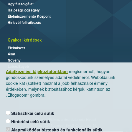
Ügyfélszolgálat
Hatósági jogsegély
Élelmiszermentő Központ
Hírlevél feliratkozás
Gyakori kérdések
Élelmiszer
Állat
Növény
Labor/Egyéb
Adatkezelési tájékoztatónkban
megismerheti, hogyan
gondoskodunk személyes adatai védelméről. Weboldalunk
cookie-kat (sütiket) használ a jobb felhasználói élmény
érdekében, melynek biztosításához kérjük, kattintson az
„Elfogadom” gombra.
Statisztikai célú sütik
Nemzeti Élelmiszerlánc-biztonsági Hivatal
Hirdetési célú sütik
Cím: 1024 Budapest, Keleti Károly utca. 24.
Alapműködést biztosító és funkcionális sütik
×
Levelezési cím: 1525 Budapest. Pf. 30.