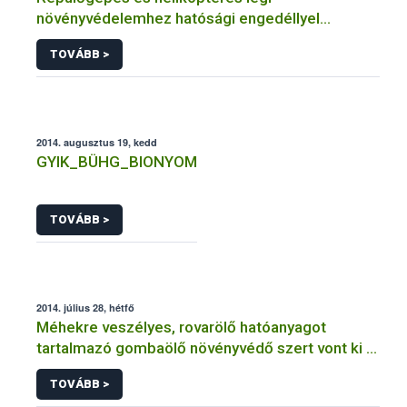
növényvédelemhez hatósági engedéllyel
rendelkező szervezetek
TOVÁBB >
2014. augusztus 19, kedd
GYIK_BÜHG_BIONYOM
TOVÁBB >
2014. július 28, hétfő
Méhekre veszélyes, rovarölő hatóanyagot
tartalmazó gombaölő növényvédő szert vont ki a
forgalomból a NÉBIH
TOVÁBB >