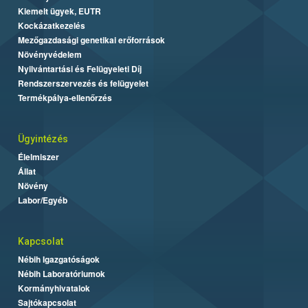
Kiemelt ügyek, EUTR
Kockázatkezelés
Mezőgazdasági genetikai erőforrások
Növényvédelem
Nyilvántartási és Felügyeleti Díj
Rendszerszervezés és felügyelet
Termékpálya-ellenőrzés
Ügyintézés
Élelmiszer
Állat
Növény
Labor/Egyéb
Kapcsolat
Nébih Igazgatóságok
Nébih Laboratóriumok
Kormányhivatalok
Sajtókapcsolat