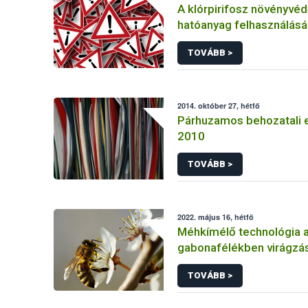
A klórpirifosz növényvéd
hatóanyag felhasználás
korlátozása
TOVÁBB >
2014. október 27, hétfő
Párhuzamos behozatali 
2010
TOVÁBB >
2022. május 16, hétfő
Méhkímélő technológia 
gabonafélékben virágzás
TOVÁBB >