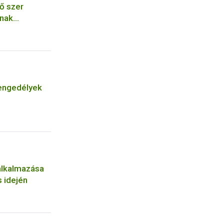
ő szer
ának
engedélyek
alkalmazása
 idején