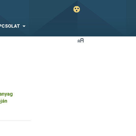
PCSOLAT
óanyag
pján