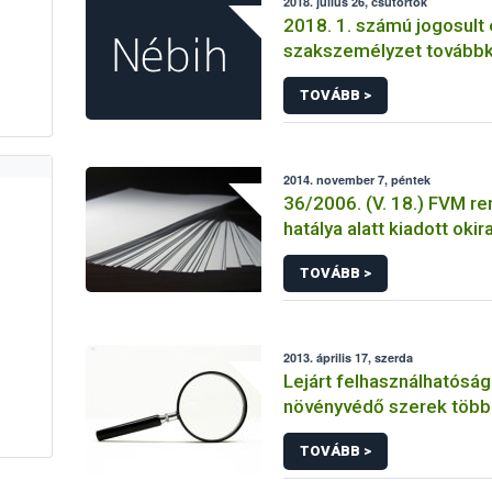
2018. július 26, csütörtök
2018. 1. számú jogosult 
szakszemélyzet tovább
TOVÁBB >
2014. november 7, péntek
36/2006. (V. 18.) FVM re
hatálya alatt kiadott okir
TOVÁBB >
2013. április 17, szerda
Lejárt felhasználhatósági
növényvédő szerek több 
forgalmát derítette fel 
TOVÁBB >