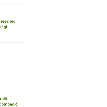
eres légi
sági
szervezetek
rölő
 gombaölő