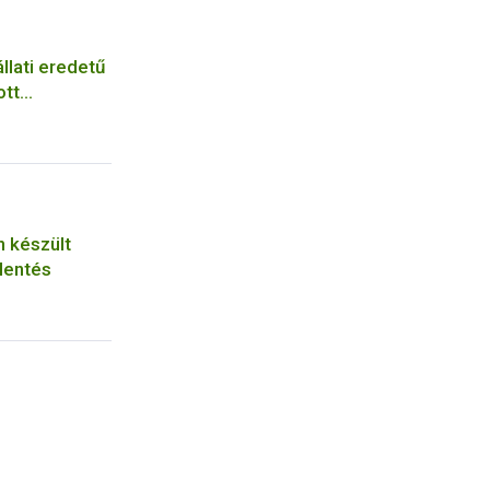
llati eredetű
ott
n készült
lentés