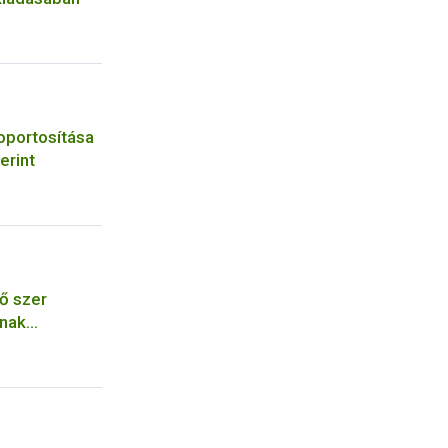
oportosítása
erint
ő szer
ának