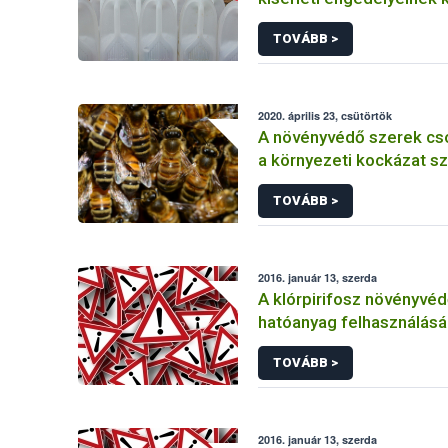
TOVÁBB >
2020. április 23, csütörtök
A növényvédő szerek cs
a környezeti kockázat sz
TOVÁBB >
2016. január 13, szerda
A klórpirifosz növényvéd
hatóanyag felhasználás
korlátozása
TOVÁBB >
2016. január 13, szerda