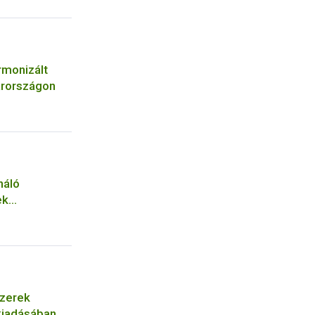
rmonizált
arországon
náló
ek
szerek
 kiadásában