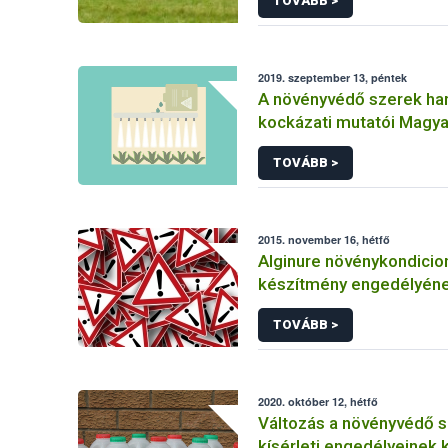
TOVÁBB >
2019. szeptember 13, péntek
A növényvédő szerek ha
kockázati mutatói Magy
TOVÁBB >
2015. november 16, hétfő
Alginure növénykondicio
készítmény engedélyén
felfüggesztése
TOVÁBB >
2020. október 12, hétfő
Változás a növényvédő 
kísérleti engedélyeinek