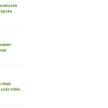
erdészeti
képzés
ndelet
atok
 idejű
száz milliós
a NÉBIH