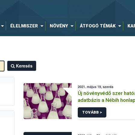
ÉLELMISZER
NÖVÉNY
ÁTFOGÓ TÉMÁK
KA
Keresés
2021. május 19, szerda
Új növényvédő szer hat
adatbázis a Nébih honla
TOVÁBB >