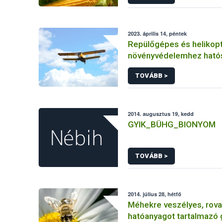
2023. április 14, péntek
Repülőgépes és helikopt
növényvédelemhez ható
engedéllyel rendelkező 
TOVÁBB >
2014. augusztus 19, kedd
GYIK_BÜHG_BIONYOM
TOVÁBB >
2014. július 28, hétfő
Méhekre veszélyes, rova
hatóanyagot tartalmazó