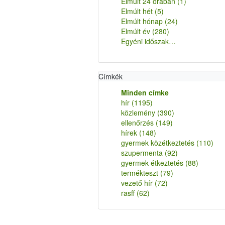
Elmúlt 24 órában
(1)
Elmúlt hét
(5)
Elmúlt hónap
(24)
Elmúlt év
(280)
Egyéni időszak…
Címkék
Minden címke
hír
(1195)
közlemény
(390)
ellenőrzés
(149)
hírek
(148)
gyermek közétkeztetés
(110)
szupermenta
(92)
gyermek étkeztetés
(88)
termékteszt
(79)
vezető hír
(72)
rasff
(62)