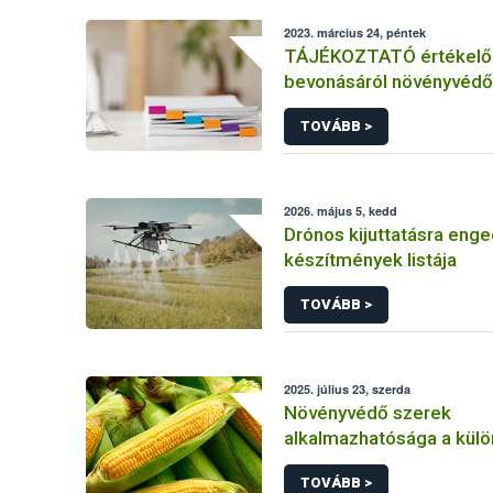
2023. március 24, péntek
TÁJÉKOZTATÓ értékelő 
bevonásáról növényvédő
hatóanyag és növényvéd
TOVÁBB >
engedélyezésére, továb
engedély meghosszabbít
módosítására irányuló el
2026. május 5, kedd
Drónos kijuttatásra enge
készítmények listája
TOVÁBB >
2025. július 23, szerda
Növényvédő szerek
alkalmazhatósága a kül
kukorica kultúrákban
TOVÁBB >