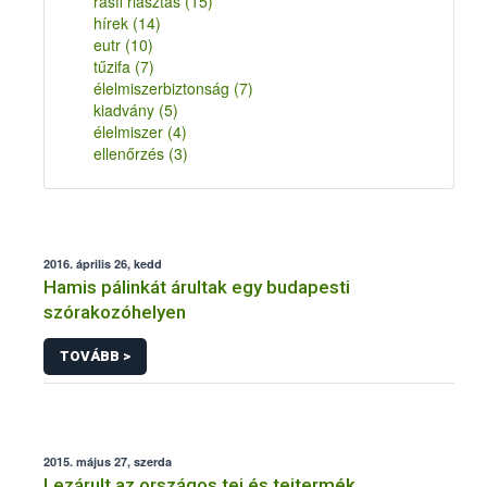
rasff riasztás
(15)
hírek
(14)
eutr
(10)
tűzifa
(7)
élelmiszerbiztonság
(7)
kiadvány
(5)
élelmiszer
(4)
ellenőrzés
(3)
2016. április 26, kedd
Hamis pálinkát árultak egy budapesti
szórakozóhelyen
TOVÁBB >
2015. május 27, szerda
Lezárult az országos tej és tejtermék