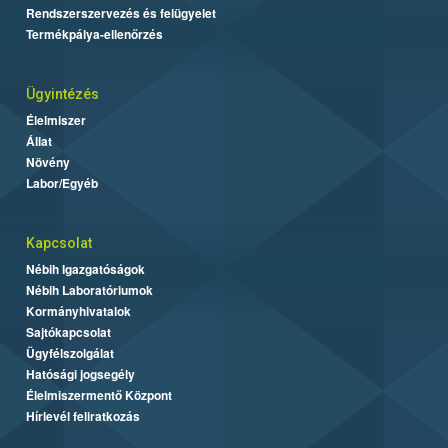
Rendszerszervezés és felügyelet
Termékpálya-ellenőrzés
Ügyintézés
Élelmiszer
Állat
Növény
Labor/Egyéb
Kapcsolat
Nébih Igazgatóságok
Nébih Laboratóriumok
Kormányhivatalok
Sajtókapcsolat
Ügyfélszolgálat
Hatósági jogsegély
Élelmiszermentő Központ
Hírlevél feliratkozás