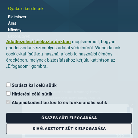
Gyakori kérdések
Élelmiszer
Állat
Növény
Labor/Egyéb
Adatkezelési tájékoztatónkban
megismerheti, hogyan
gondoskodunk személyes adatai védelméről. Weboldalunk
cookie-kat (sütiket) használ a jobb felhasználói élmény
érdekében, melynek biztosításához kérjük, kattintson az
„Elfogadom” gombra.
Statisztikai célú sütik
Nemzeti Élelmiszerlánc-biztonsági Hivatal
Hirdetési célú sütik
Cím: 1024 Budapest, Keleti Károly utca. 24.
Alapműködést biztosító és funkcionális sütik
×
Levelezési cím: 1525 Budapest. Pf. 30.
ÖSSZES SÜTI ELFOGADÁSA
E-mail:
ugyfelszolgalat@nebih.gov.hu
Zöld szám: 06-80/263-244
KIVÁLASZTOTT SÜTIK ELFOGADÁSA
Telefon: 06-1/ 336-9000