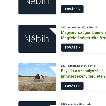
TOVÁBB >
2021. november 25, csütörtök
Magyarországon bejelen
Megfelelőségértékelő s
TOVÁBB >
2021. szeptember 24, péntek
Enyhült a szabályozás a
nitrátérzékeny területe
esetében
TOVÁBB >
2025. március 26, szerda