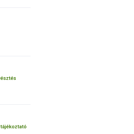
yésztés
 tájékoztató