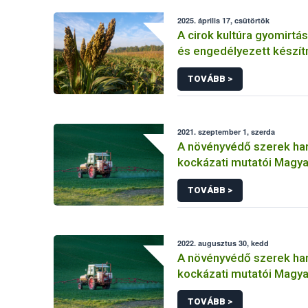
2025. április 17, csütörtök
A cirok kultúra gyomirtás
és engedélyezett készí
TOVÁBB >
2021. szeptember 1, szerda
A növényvédő szerek ha
kockázati mutatói Magy
(2011-2019)
TOVÁBB >
2022. augusztus 30, kedd
A növényvédő szerek ha
kockázati mutatói Magy
(2011-2020) Másolat 1
TOVÁBB >