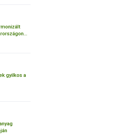
rmonizált
arországon
k gyilkos a
óanyag
pján