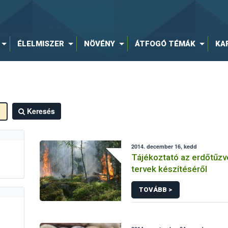
ÉLELMISZER
NÖVÉNY
ÁTFOGÓ TÉMÁK
KA
Keresés
2014. december 16, kedd
Tájékoztató az erdőtűz
tervek készítéséről
TOVÁBB >