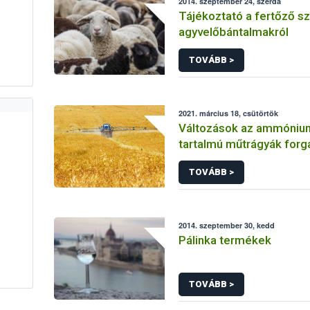
2014. szeptember 24, szerda
Tájékoztató a fertőző s
agyvelőbántalmakról
TOVÁBB >
2021. március 18, csütörtök
Változások az ammónium
tartalmú műtrágyák for
TOVÁBB >
2014. szeptember 30, kedd
Pálinka termékek
TOVÁBB >