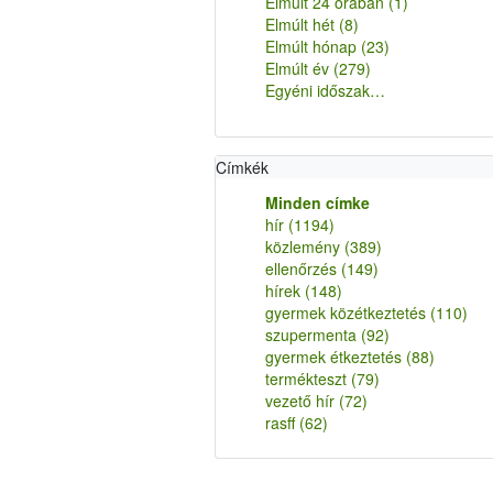
Elmúlt 24 órában
(1)
Elmúlt hét
(8)
Elmúlt hónap
(23)
Elmúlt év
(279)
Egyéni időszak…
Címkék
Minden címke
hír
(1194)
közlemény
(389)
ellenőrzés
(149)
hírek
(148)
gyermek közétkeztetés
(110)
szupermenta
(92)
gyermek étkeztetés
(88)
termékteszt
(79)
vezető hír
(72)
rasff
(62)