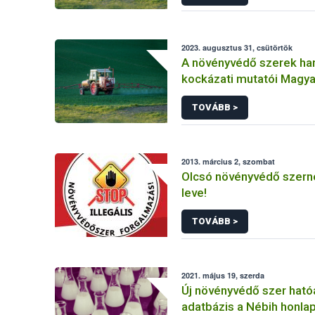
2023. augusztus 31, csütörtök
A növényvédő szerek ha
kockázati mutatói Magy
(2011-2020)
TOVÁBB >
2013. március 2, szombat
Olcsó növényvédő szerne
leve!
TOVÁBB >
2021. május 19, szerda
Új növényvédő szer hat
adatbázis a Nébih honla