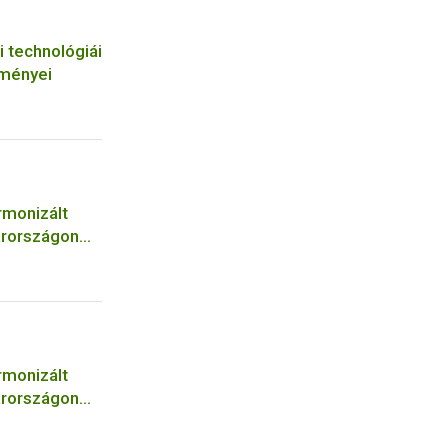
i technológiái
tményei
rmonizált
arországon
rmonizált
arországon