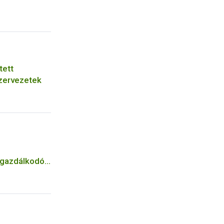
tett
zervezetek
n gazdálkodók