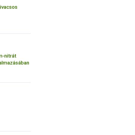
zivacsos
-nitrát
galmazásában