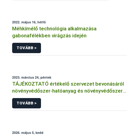
2022. május 16, hétfő
Méhkímélő technológia alkalmazása
gabonafélékben virágzás idején
TOVÁBB >
2023. március 24, péntek
TÁJÉKOZTATÓ értékelő szervezet bevonásáról
növényvédőszer-hatóanyag és növényvédőszer
engedélyezésére, továbbá a meglévő engedély
TOVÁBB >
meghosszabbítására vagy módosítására irányuló
eljárásba
2026. május 5, kedd