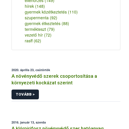
ellenőrzés
(149)
hírek
(148)
gyermek közétkeztetés
(110)
szupermenta
(92)
gyermek étkeztetés
(88)
termékteszt
(79)
vezető hír
(72)
rasff
(62)
2020. április 23, csütörtök
A növényvédő szerek csoportosítása a
környezeti kockázat szerint
TOVÁBB >
2016. január 13, szerda
A klórpirifosz növényvédő szer hatóanyag