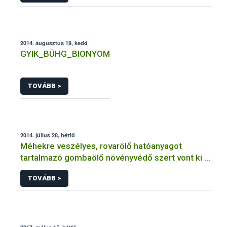
2014. augusztus 19, kedd
GYIK_BÜHG_BIONYOM
TOVÁBB >
2014. július 28, hétfő
Méhekre veszélyes, rovarölő hatóanyagot
tartalmazó gombaölő növényvédő szert vont ki a
forgalomból a NÉBIH
TOVÁBB >