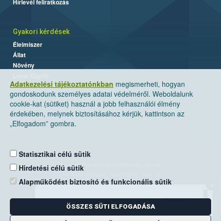
Hírlevél feliratkozás
Gyakori kérdések
Élelmiszer
Állat
Növény
Labor/Egyéb
Adatkezelési tájékoztatónkban
megismerheti, hogyan
gondoskodunk személyes adatai védelméről. Weboldalunk
cookie-kat (sütiket) használ a jobb felhasználói élmény
érdekében, melynek biztosításához kérjük, kattintson az
„Elfogadom” gombra.
Statisztikai célú sütik
Nemzeti Élelmiszerlánc-biztonsági Hivatal
Hirdetési célú sütik
Cím: 1024 Budapest, Keleti Károly utca. 24.
Alapműködést biztosító és funkcionális sütik
×
Levelezési cím: 1525 Budapest. Pf. 30.
ÖSSZES SÜTI ELFOGADÁSA
E-mail:
ugyfelszolgalat@nebih.gov.hu
Zöld szám: 06-80/263-244