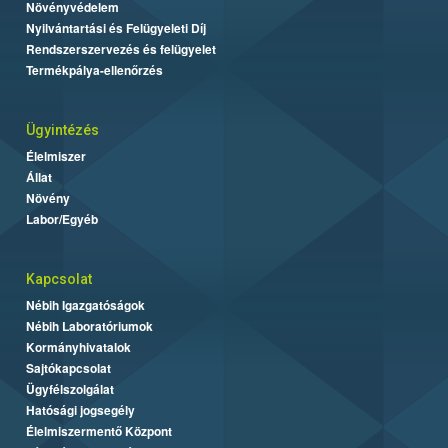
Növényvédelem
Nyilvántartási és Felügyeleti Díj
Rendszerszervezés és felügyelet
Termékpálya-ellenőrzés
Ügyintézés
Élelmiszer
Állat
Növény
Labor/Egyéb
Kapcsolat
Nébih Igazgatóságok
Nébih Laboratóriumok
Kormányhivatalok
Sajtókapcsolat
Ügyfélszolgálat
Hatósági jogsegély
Élelmiszermentő Központ