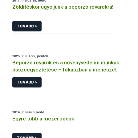
2017. május 15, hétfő
Zöldítéskor ügyeljünk a beporzó rovarokra!
TOVÁBB >
2025. július 25, péntek
Beporzó rovarok és a növényvédelmi munkák
összeegyeztetése – fókuszban a méhészet
TOVÁBB >
2014. június 3, kedd
Egyre több a mezei pocok
TOVÁBB >